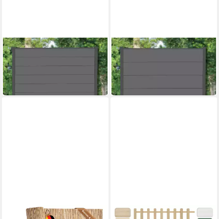
WPC PROFI
WPC PROFI
Zaun Komplettset
Zaun XL Jumbo Komplettset
Sichtschutzzaun Gartenzaun
Sichtschutzzaun Alupfosten
ab 338,00 €
ab 338,00 €
Alupfosten Anthrazit
Anthrazit 180x180cm
in 4-5 Werktagen bei dir
in 4-5 Werktagen bei dir
180x180cm
BOOGARDI
FLORANICA