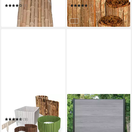
und Terrasse, 180 x 180 cm
R63 Natur, 80x300cm, (HxB)
(1)
(1)
130,78 €
ab 37,99 €
(72,66 €/ 1 m)
in 2-3 Werktagen bei dir
in 6-8 Werktagen bei dir
Dunkelbraun
Natur
SUNNYPILLOW
WPC PROFI
Holzzaun Flexibler
Zaun Komplettset grau
Gartenzaun, Beeteinfassung
anthrazit mix Sichtschutz
ab 338,00 €
Holz Beetumrandungen Zaun
Steckzaun Paneel
(9)
in 4-5 Werktagen bei dir
180x180cm
ab 36,03 €
45,04 €