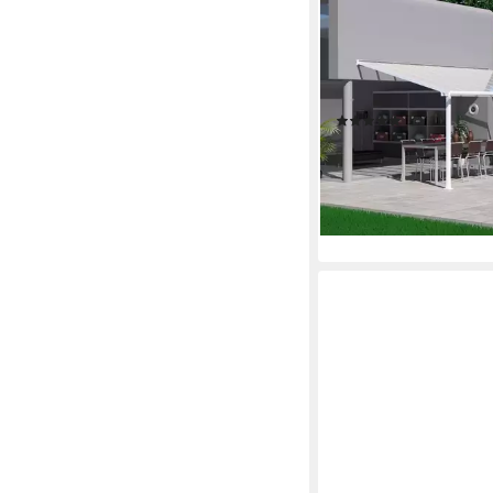
PALRAM - CANOPIA
Terrassendach Olympi
546x295 cm, Bedach
Doppelstegplatten, B
(4)
ab 1.759,48 €
UVP
2.2
51,08 €
mtl. in 48 Raten
-23%
lieferbar in 2 Wochen