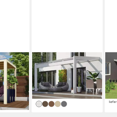
SKANHOLZ
SKA
x276 cm,
Terrassendach Novara, BxT:
Terr
s "Ruben" und
450x259 cm, Bedachung
cm, 
 lackiert
Doppelstegplatten, BxT: 450x259 cm
434 
2.979,54 €
UVP
3.229,00 €
ab 2
86,50 €
mtl. in 48 Raten
60,0
-8%
-8%
lieferbar in 6 Wochen
liefe