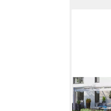
SKANHOLZ
Terrassendach Novara
557x359 cm, Bedach
Doppelstegplatten, B
cm, versch. Farben
4.063,16 €