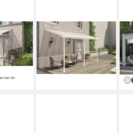
PALRAM - CANOPIA
SKA
230x230 cm,
Terrassendach, BxT: 447x230 cm,
Terr
n, BxT:
Bedachung Dachplatten
450x
1.367,75 €
UVP
1.399,00 €
Dopp
39,71 €
mtl. in 48 Raten
3.58
-2%
104,1
lieferbar - in 4-5 Werktagen bei dir
-8%
liefe
en bei dir