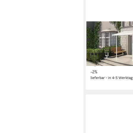
PALRAM - CANOPIA
Terrassendach, BxT: 
Bedachung Dachplatte
230x230 cm
(6)
683,95 €
UVP
699,00 €
19,86 €
mtl. in 48 Raten
-2%
lieferbar - in 4-5 Werktag