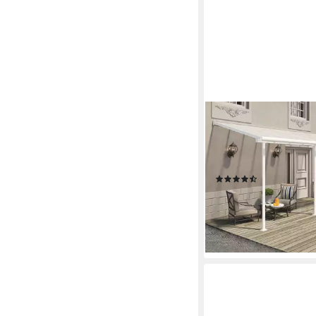
PALRAM - CANOPIA
Terrassendach, BxT: 
Bedachung Dachplatte
690x230 cm
(2)
1.953,72 €
UVP
1.999,0
56,72 €
mtl. in 48 Raten
-2%
lieferbar - in 4-5 Werktag