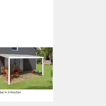
NHOLZ
assendach Genua, BxT: 434x257
Bedachung Doppelstegplatten,
cm Breite, verschiedene Tiefe
(1)
.068,89 €
UVP
2.245,00 €
7 €
mtl. in 48 Raten
rbar in 4 Wochen