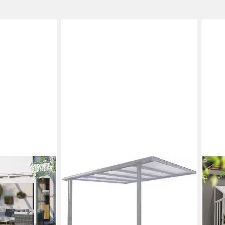
BECKMANN
PALR
, BxT:
Terrassendach TREND Gr. 1, BxT:
Terr
ung
312x250 cm, Bedachung
BxT:
xT: 557x359
Doppelstegplatten
Wint
1.293,49 €
Flie
37,55 €
mtl. in 48 Raten
296,