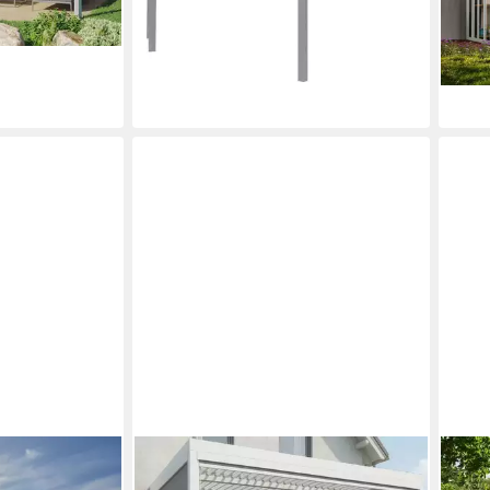
0 €
lieferbar in 2 Wochen
14,71
liefe
MCW
SKA
Terrassendach Terrassenvordach
Terr