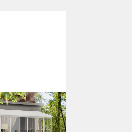
AM - CANOPIA
assendach Canopia SanRemo,
 205x137 cm,
ergartenzubehör
gengittertür Weiß
22 €