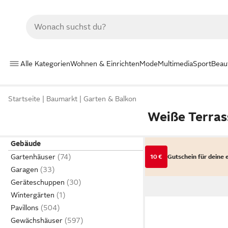
Alle Kategorien
Wohnen & Einrichten
Mode
Multimedia
Sport
Beau
Startseite
Baumarkt
Garten & Balkon
Weiße Terra
Gebäude
Gartenhäuser
10 €
Gutschein für deine 
Garagen
Geräteschuppen
Wintergärten
Pavillons
Gewächshäuser