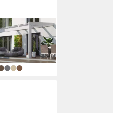
NHOLZ
assendach Novara, BxT:
359 cm, Bedachung
elstegplatten, BxT: 450x359 cm
7,69 €
UVP
3.889,00 €
6 €
mtl. in 48 Raten
rbar in 6 Wochen