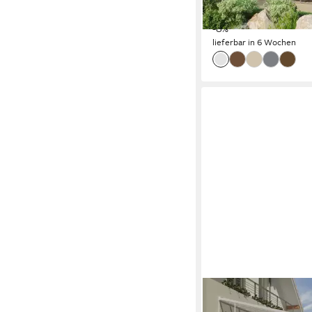
UVP
4.405,0
117,96 €
mtl. in 48 Raten
-8%
lieferbar in 6 Wochen
PALRAM - CANOPIA
Terrassendach mit