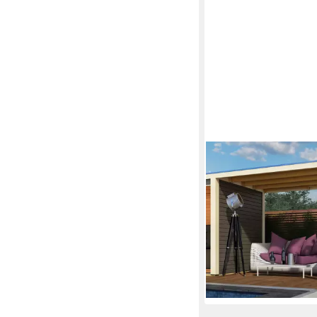
KONIFERA
Anbaudach, BxT: 200
passend für Saunahau
"Hagen", elfenbeinweiß
931,49 €
27,04 €
mtl. in 48 Raten
lieferbar in 3 Wochen