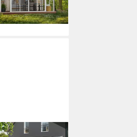
 €
mtl. in 24 Raten
rbar in 2 Wochen
NHOLZ
assendach Monza, BxT: 648x307