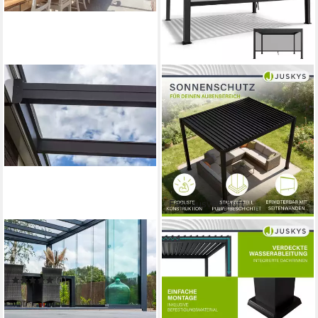
Fast ausverkauft
TERRASSANA
JUSKYS
Terrassendach Premium
Terrassendach Tahiti
ab 2.099,00 €
Komplettset inkl. 8 mm VSG-
60,94 €
mtl. in 48 Raten
Glas in KLAR
(1)
in 6-8 Werktagen bei dir
ab 4.589,99 €
133,26 €
mtl. in 48 Raten
lieferbar in 3 Wochen