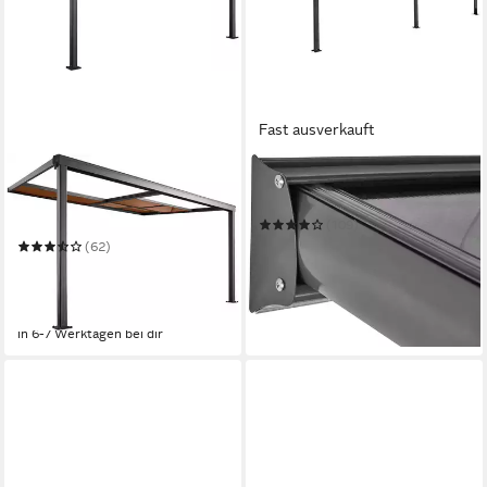
Fast ausverkauft
KONIFERA
KONIFERA
Terrassendach Barcelona
Terrassendach Barcelona
Nova
(109)
672,49 €
UVP
1.099,99 €
(62)
19,52 €
mtl. in 48 Raten
668,49 €
UVP
999,99 €
19,41 €
mtl. in 48 Raten
-39%
-33%
in 4-5 Werktagen bei dir
in 6-7 Werktagen bei dir