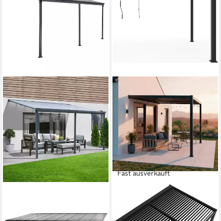
Fast ausverkauft
HOME DELUXE
SOJAG
Terrassendach SOLIS -
Terrassendach
Größenauswahl
Terrassenüberdachung Hana