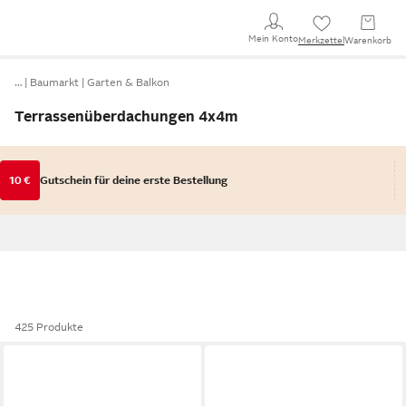
Mein Konto
Merkzettel
Warenkorb
…
Baumarkt
Garten & Balkon
Terrassenüberdachungen 4x4m
10 €
Gutschein für deine erste Bestellung
425 Produkte