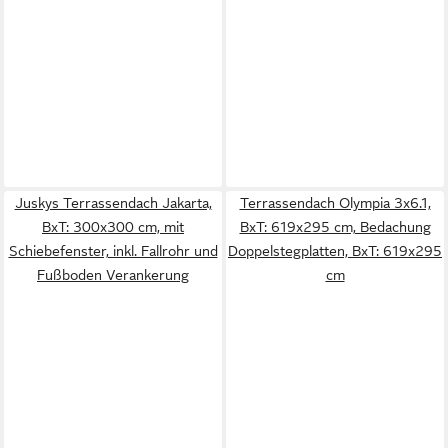
Juskys Terrassendach Jakarta,
Terrassendach Olympia 3x6.1,
BxT: 300x300 cm, mit
BxT: 619x295 cm, Bedachung
Schiebefenster, inkl. Fallrohr und
Doppelstegplatten, BxT: 619x295
Fußboden Verankerung
cm