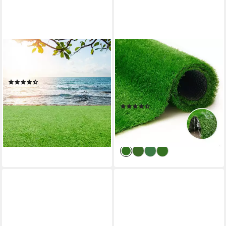
STEFFENSMEIER
TAPISO
Kunstrasen Ireland,
Kunstrasen Natural,
Rechteckig, Höhe: ca. 42 mm
rechteckig, Höhe: 30 mm, UV-
(2)
beständig & wetterfest – ideal
ab 19,95 €
59,90 €
für Balkon, Terrasse und
(19,95 €/ 1 qm)
(6)
Garten
-67%
ab 50,99 €
UVP
72,92 €
lieferbar - in 2-3 Werktagen bei dir
-30%
lieferbar - in 3-4 Werktagen bei dir