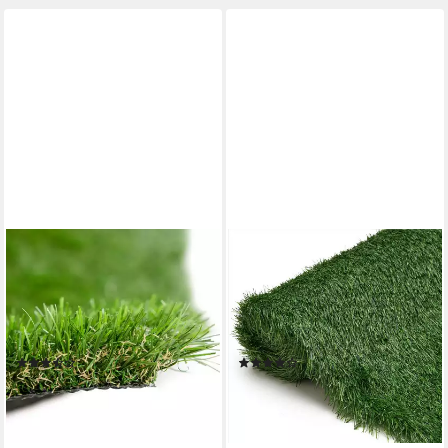
CASA PURA
TAPISO
Kunstrasen Windsor,
Kunstrasen VERDE,
Rasenteppich erhältlich in
rechteckig, Höhe: 40 mm, UV-
vielen Größen, Rasen,
beständig, pflegeleicht,
Rechteckig, Höhe: 25 mm
wetterfest für Garten &
(5)
(4)
Terrasse
ab 12,99 €
ab 26,99 €
29,99 €
UVP
38,60 €
-57%
-30%
lieferbar - in 3-4 Werktagen bei dir
lieferbar - in 3-4 Werktagen bei dir