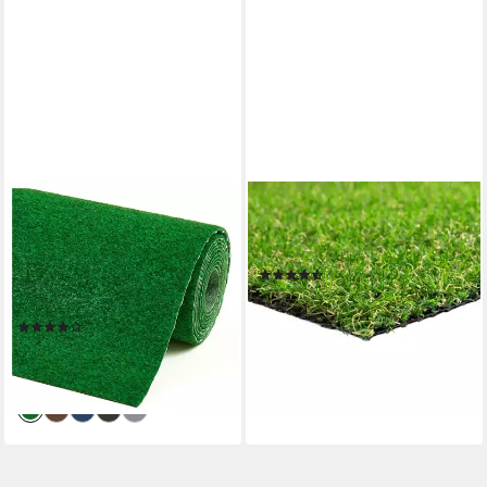
MISENTO
STEFFENSMEIER
Kunstrasen Easy, rechteckig,
Kunstrasen Park, Rechteckig,
Höhe: 4 mm, Rasenteppich
Höhe: ca. 22 mm
(21)
für Balkon und Terrasse mit
ab 8,95 €
22,00 €
Drainage-Noppen
(8,95 €/ 1 qm)
(54)
-59%
ab 19,99 €
lieferbar - in 2-3 Werktagen bei dir
(29,84 €/ 1 qm)
lieferbar - in 2-3 Werktagen bei dir