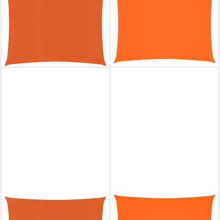
Sonnensegel 160 g m²
Oxford-Gewebe Rechteckig
Orange 2,5x3 m HDPE
3x4 m Orange, (1-tlg)
43,99 €
Beschattung Rechtec
(3,67 €/ 1 qm)
64,45 €
lieferbar - in 5-6 Werktagen bei dir
(8.593,33 €/ 1 qm)
lieferbar - in 6-7 Werktagen bei dir
VIDAXL
VIDAXL
Sonnensegel 35 x 45 m
Sonnensegel Sonnensegel
Sonnensegel 160 g m²
Oxford-Gewebe Rechteckig