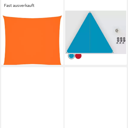
Fast ausverkauft
VIDAXL
BENT
Sonnensegel Sonnensegel
Sonnensegel Zip-Protect
Oxford-Gewebe Rechteckig
Canvas Single
86,99 €
2x2,5 m Orange, (1-tlg)
UVP
99,95 €
ab 27,99 €
-13%
lieferbar - in 5-6 Werktagen bei dir
lieferbar - in 6-8 Werktagen bei dir