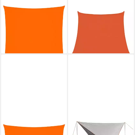
VIDAXL
VIDAXL
Sonnensegel Sonnensegel
Sonnensegel Sonnensegel
Oxford-Gewebe Quadratisch
160 g/m² Trapezform Orange
2,5x2,5 m Orange, (1-tlg)
3/4x3 m HDPE, (1-tlg)
ab 25,99 €
31,99 €
(4,16 €/ 1 qm)
lieferbar - in 5-6 Werktagen bei dir
lieferbar - in 5-6 Werktagen bei dir
VIDAXL
PORTAL OUTDOOR
Sonnensegel Sonnensegel
Sonnensegel "Mesa grau -