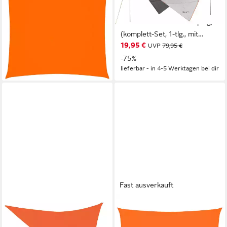
Oxford-Gewebe Quadratisch
orange" Camping Markise,
2x2 m Orange, (1-tlg)
350x350x220 cm Camping,
27,99 €
(komplett-Set, 1-tlg., mit
(7,00 €/ 1 qm)
19,95 €
Transporttasche), UV 50+
UVP
79,95 €
lieferbar - in 5-6 Werktagen bei dir
inkl. Transporttasche
-75%
lieferbar - in 4-5 Werktagen bei dir
Fast ausverkauft
VIDAXL
VIDAXL
Sonnensegel Sonnensegel
Sonnensegel Sonnensegel