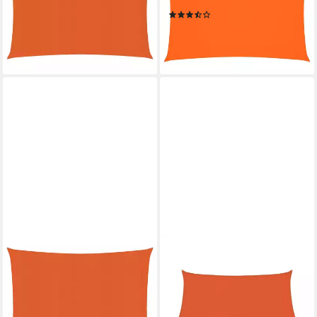
Orange 3,5x4,5 m HDPE
2,5x4,5 m Orange, (1-tlg)
(4)
Beschattung Rech
ab 33,99 €
59,45 €
(3,02 €/ 1 qm)
(3.774,60 €/ 1 qm)
lieferbar - in 5-6 Werktagen bei dir
lieferbar - in 6-7 Werktagen bei dir
VIDAXL
VIDAXL
Sonnensegel 2 x 25 m
Sonnensegel Sonnensegel
Sonnensegel 160 gm² Orange
160 g/m² Trapezform Orange
2x2,5 m HDPE
3/4x2 m HDPE, (1-tlg)
63,99 €
22,99 €