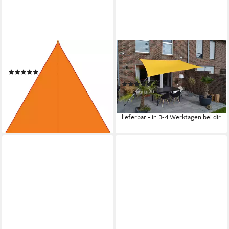
BENT
FLORACORD
Sonnensegel Zip-Canvas
Sonnensegel, BxT: 250x300
(1)
cm
79,99 €
UVP
89,95 €
(1)
82,09 €
-11%
UVP
120,95 €
lieferbar - in 6-8 Werktagen bei dir
-32%
lieferbar - in 3-4 Werktagen bei dir
+8