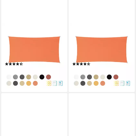
LUMALAND
LUMALAND
Sonnensegel Sonnensegel
Sonnensegel Sonnensegel
rechteckig 2x4 m,
rechteckig 2x4 m,
Wetterbeständig 100% HDPE
Wetterbeständig 100% HDPE
mit Stabilisator für UV Schutz
mit Stabilisator für UV Schutz
(3)
(3)
37,99 €
37,99 €
lieferbar - in 2-3 Werktagen bei dir
lieferbar - in 2-3 Werktagen bei dir