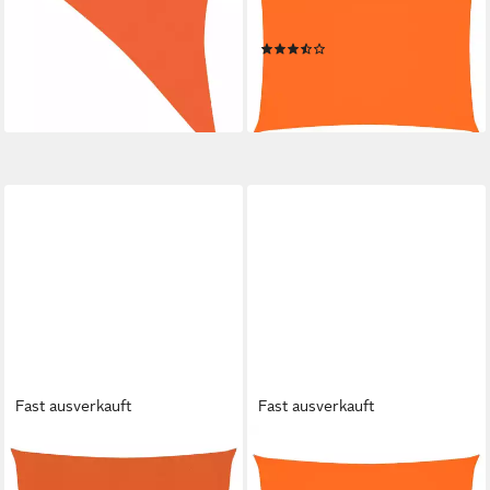
160 g m² Orange 3x3x4,2 m
Oxford-Gewebe Rechteckig
HDPE Beschattung Dreieck
2x3,5 m Orange, (1-tlg)
(7)
ab 24,99 €
25,99 €
lieferbar - in 5-6 Werktagen bei dir
(3,71 €/ 1 qm)
lieferbar - in 5-6 Werktagen bei dir
Fast ausverkauft
Fast ausverkauft
VIDAXL
VIDAXL
Sonnensegel 25 x 3 m
Sonnensegel Sonnensegel