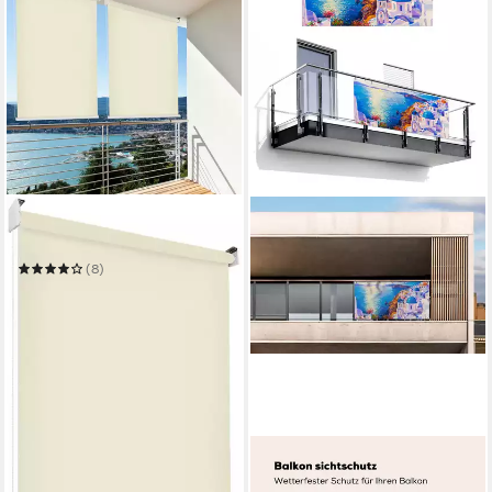
HECHT INTERNATIONAL
Senkrechtmarkise
(8)
ab 53,77 €
in 6-8 Werktagen bei dir
MUCHOWOW
Balkonsichtschutz Malerei -