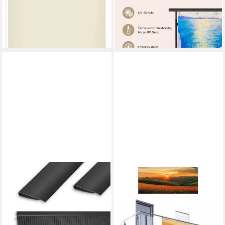
Griechenland - Wasser - Öl
ab 32,95 €
UVP
40,00 €
-18%
in 4-5 Werktagen bei dir