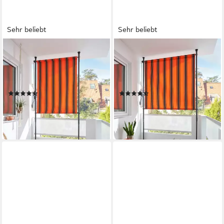
Sehr beliebt
Sehr beliebt
KONIFERA
KONIFERA
Senkrechtmarkise Marbella
Senkrechtmarkise Costa Azul
Vista BxH: 120x225 cm, mit
BxH: 150x225 cm, mit
Teleskop-Funktion
Teleskop-Funktion
(46)
(64)
85,49 €
68,49 €
UVP
93,60 €
lieferbar - in 4-5 Werktagen bei dir
-27%
lieferbar - in 4-5 Werktagen bei dir