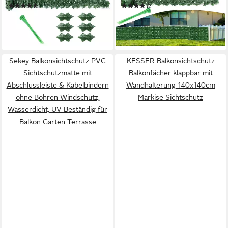
(30)
(10)
m, (1er Set, 1-St., Inklusive 20
Stück – 300 × 100 cm / 3 m),
ab 15,99 €
ab 15,99 €
UVP
35,99 €
UVP
36,99 €
Kabelbinder), Dekoration für
Für Outdoor Sichtschutz Zaun
-56%
-57%
Außenbereich
Gärten, Zäune, Balkone Decor
lieferbar - in 6-8 Werktagen bei dir
lieferbar - in 6-8 Werktagen bei dir
Gartendekoration Sichtschutz
Windschutz
Sekey Balkonsichtschutz PVC
KESSER Balkonsichtschutz
Sichtschutzmatte mit
Balkonfächer klappbar mit
Abschlussleiste & Kabelbindern
Wandhalterung 140x140cm
ohne Bohren Windschutz,
Markise Sichtschutz
Wasserdicht, UV-Beständig für
Balkon Garten Terrasse