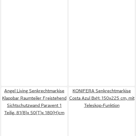
Angel Living Senkrechtmarkise
KONIFERA Senkrechtmarkise
Klappbar Raumteiler Freistehend
Costa Azul BxH: 150x225 cm, mit
Sichtschutzwand Paravent 1
Teleskop-Funktion
Teilig, 81(B)x 50(T)x 180(H)cm