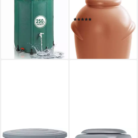
Regentonne Faltbare
Regentonne Aquacan baby,
Regentonne 250l, grün, 250
210 l, ØxH: 56x113 cm
(102)
Liter
72,90 €
UVP
124,99 €
49,99 €
UVP
89,99 €
-42%
-44%
lieferbar - in 2-3 Werktagen bei dir
lieferbar - in 2-3 Werktagen bei dir
PROSPERPLAST
PROSPERPLAST