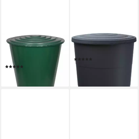
KREHER
PROSPERPLAST
Regentonne XL Wassertonne
Regentonne Smooth, 160 l,
310 Liter mit Hahn, Deckel
ØxH: 60x87,8 cm, mit Deckel
(10)
und Stand (Monoblock)
30,13 €
UVP
52,99 €
(1)
69,95 €
-43%
lieferbar - in 4-5 Werktagen bei dir
lieferbar - in 4-5 Werktagen bei dir