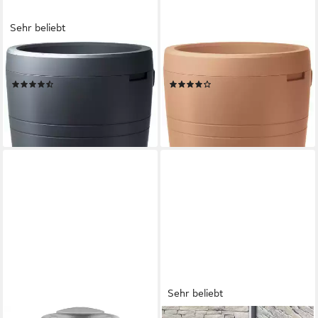
Sehr beliebt
PROSPERPLAST
PROSPERPLAST
Regentonne Tube, 230 l
Regentonne Tube, 230 l
(27)
(14)
71,99 €
71,99 €
UVP
132,99 €
UVP
132,99 €
-46%
-46%
lieferbar - in 5-6 Werktagen bei dir
lieferbar - in 6-7 Werktagen bei dir
Sehr beliebt