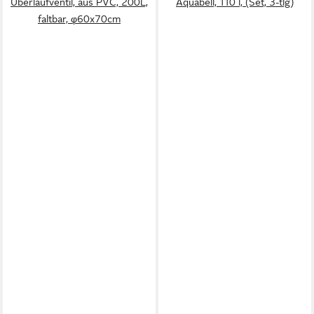
Überlaufventil, aus PVC, 200L,
Aquabell, 110 l, (Set, 3-tlg)
faltbar, φ60x70cm