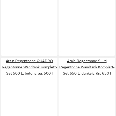
4rain Regentonne QUADRO
4rain Regentonne SLIM
Regentonne Wandtank Komplett-
Regentonne Wandtank Komplett-
Set 500 L, betongrau, 500 l
Set 650 L, dunkelgrün, 650 l