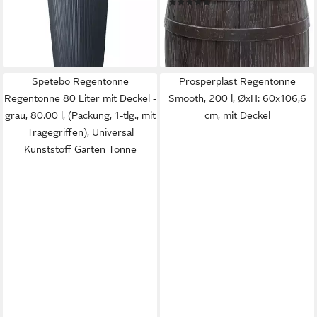
(1)
58 cm, Kunststoff, grau, 220 l,
215,06 €
UVP
269,00 €
Regentonne inkl. Pflanzschale,
-20%
ab 144,00 €
Entnahmeset und Filtermatte
lieferbar - in 3-4 Werktagen bei dir
lieferbar - in 3-4 Werktagen bei dir
Spetebo Regentonne
Prosperplast Regentonne
Regentonne 80 Liter mit Deckel -
Smooth, 200 l, ØxH: 60x106,6
grau, 80.00 l, (Packung, 1-tlg., mit
cm, mit Deckel
Tragegriffen), Universal
Kunststoff Garten Tonne