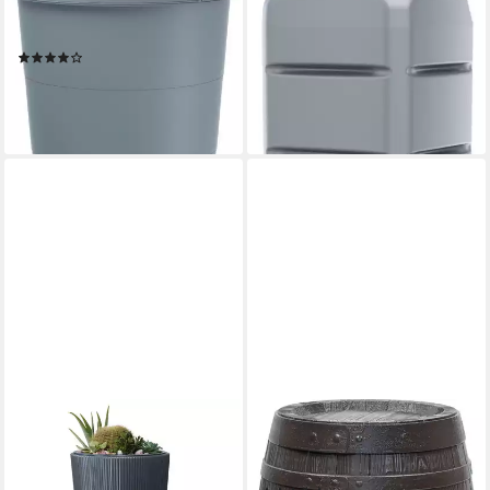
Regentonne Smooth, 160 l,
Regentonne Tenso, 120 l,
ØxH: 60x87,8 cm, mit Deckel
(Set, 3-tlg)
(12)
79,00 €
UVP
99,00 €
39,99 €
UVP
52,99 €
-20%
-25%
lieferbar - in 5-6 Werktagen bei dir
lieferbar - in 4-5 Werktagen bei dir
4RAIN
PROSPERPLAST
Regentonne Regenspeicher
Regentonne Botaqua, 430 l,
Vaso Decor, Höhe 120 cm, Ø
(Set, 2-tlg)