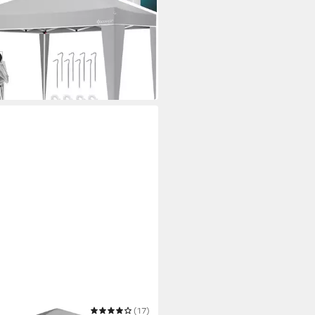
0 €
UVP
199,99 €
 Werktagen bei dir
u
chwarz / schwarz
HO
(17)