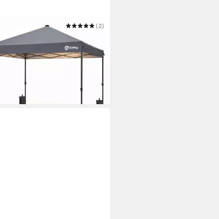
Y
(2)
avillon 300 x 300 cm Pavillon
Solar-LED-Beleuchtung, UPF 50+
99 €
UVP
221,99 €
 €
mtl. in 12 Raten
 Werktagen bei dir