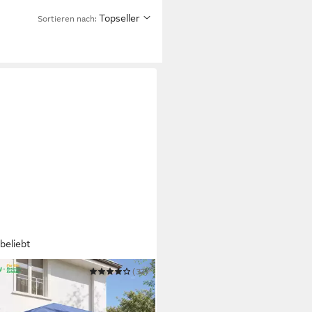
Topseller
Sortieren nach:
beliebt
Y
(37)
pavillon 2x2/3x3/3x6 m,
npavillon mit 4 Seitenteilen