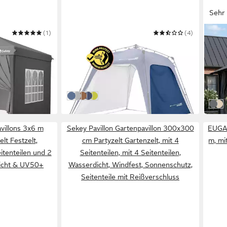
Sehr 
(1)
LUMALAND
(4)
HOMA
mit Seitenteile
Pavillon Zubehör Seitenwand – ohne
Pavil
illon
Pavillon-Gestell
Pavi
14,89 €
335,
Pers
UVP
29,99 €
16,67
-50%
-58%
in 2-3 Werktagen bei dir
in 6-7
Seitenwand - Blau
Seitenwand-Hellgrau
Seitenwand-Kamel-Braun
Seitenwand-Navy
Seitenwand - Hellgrün
dunke
bei
avillons 3x6 m
Sekey Pavillon Gartenpavillon 300x300
EUGAD
lt Festzelt,
cm Partyzelt Gartenzelt, mit 4
m, mi
itenteilen und 2
Seitenteilen, mit 4 Seitenteilen,
icht & UV50+
Wasserdicht, Windfest, Sonnenschutz,
Seitenteile mit Reißverschluss