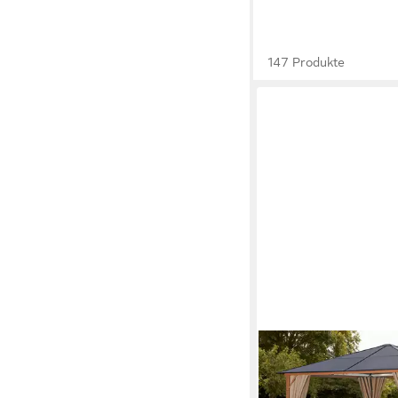
147 Produkte
KONIFERA
Pavillon Aruba
ab 421,99 €
UVP
899,99