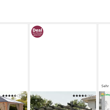
Sehr 
(759)
HOMALL
(65)
SEKE
Pavillon Pergola 3x3/3x4m
Falt
Gartenpavillon Pavillon mit
Garte
 €