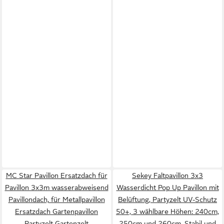
MC Star Pavillon Ersatzdach für
Sekey Faltpavillon 3x3
Pavillon 3x3m wasserabweisend
Wasserdicht Pop Up Pavillon mit
Pavillondach, für Metallpavillon
Belüftung, Partyzelt UV-Schutz
Ersatzdach Gartenpavillon
50+, 3 wählbare Höhen: 240cm,
Partyzelt Gartenzelt
250cm und 260cm, Stabil und