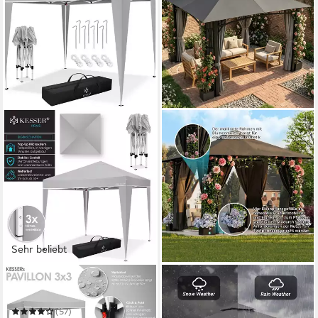
Sehr beliebt
KESSER
GUNJI
Pavillon
Pavillon winterfest und
wasserdicht, 3x3m
(57)