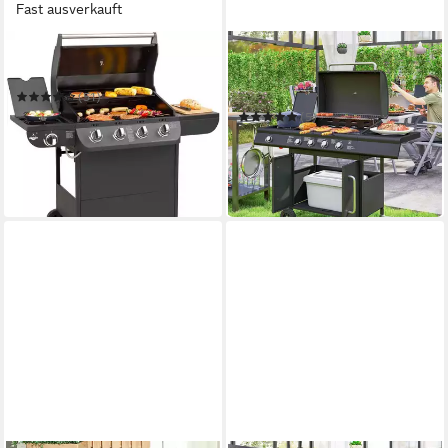
Fast ausverkauft
EL FUEGO
OUTSUNNY
Gasgrill Columbus 4+1
Gasgrill inkl 5 Edelstahl-
Brenner, Rolle, Seitenkocher,
(51)
Deckel
ab 219,90 €
UVP
349,00 €
(5)
20,08 €
mtl. in 12 Raten
275,99 €
UVP
535,90 €
13,71 €
mtl. in 24 Raten
-37%
-48%
in 2-3 Werktagen bei dir
in 4-5 Werktagen bei dir