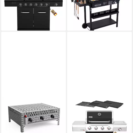
(3)
15,07 €
mtl. in 36 Raten
249,99 €
UVP
599,99 €
-30%
22,83 €
mtl. in 12 Raten
in 6-8 Werktagen bei dir
-58%
in 5-6 Werktagen bei dir
TEPRO
NEXGRILL
Gasgrill Wurstbräter
Gasgrill 4B Gourmet Pro 4 + 1
ab 169,46 €
Brenner
UVP
269,00 €
15,48 €
mtl. in 12 Raten
449,00 €
UVP
649,00 €
16,11 €
mtl. in 36 Raten
-37%