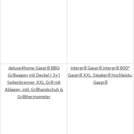
deluxe4home Gasgrill BBQ
intergrill Gasgrill intergrill 800°
Grillwagen mit Deckel I 3+1
Gasgrill XXL Steakgrill Hochleistu,
Seitenbrenner XXL Grill mit
Gasgrill
Ablagen, inkl. Grillhandschuh &
Grillthermometer