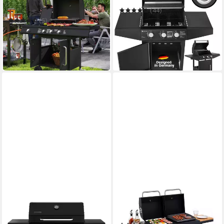
Seitenbrenner,
(44)
Thermometer, Grillrost
159,99 €
229,99 €
(5)
14,61 €
mtl. in 12 Raten
266,99 €
UVP
461,90 €
13,26 €
mtl. in 24 Raten
-30%
-42%
in 3-4 Werktagen bei dir
in 2-3 Werktagen bei dir
NEXGRILL
HOMAVO
Gasgrill 6B Deluxe 6+1
Gasgrill 2-in-1 Gas- &
Brenner
Holzkohlegrill, BxTxH:
420,00 €
130×43×92,8 cm
UVP
599,00 €