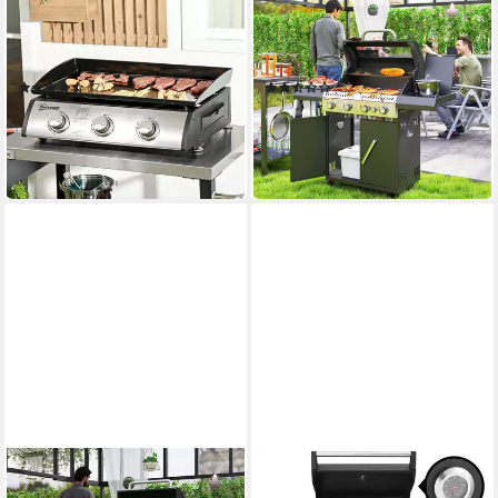
OUTSUNNY
OUTSUNNY
Gasgrill mit Deckel, 3
Gasgrill inkl 5 Brenner,
Brennern, Fettauffangschale,
Seitenkocher, Rolle
antihaft-Platte
(7)
(3)
134,90 €
264,99 €
UVP
221,90 €
UVP
702,90 €
12,32 €
mtl. in 12 Raten
13,16 €
mtl. in 24 Raten
-39%
-62%
in 2-3 Werktagen bei dir
in 4-5 Werktagen bei dir
OUTSUNNY
JUSKYS
Gasgrill inkl Rolle,
Gasgrill Louisiana