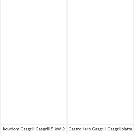
kowdom Gasgrill Gasgrill 5 kW 2
GastroHero Gasgrill Gasgrillplatte