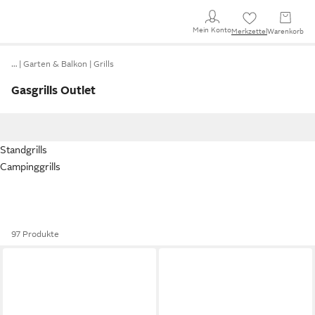
Mein Konto
Merkzettel
Warenkorb
…
Garten & Balkon
Grills
Gasgrills Outlet
Standgrills
Campinggrills
97 Produkte