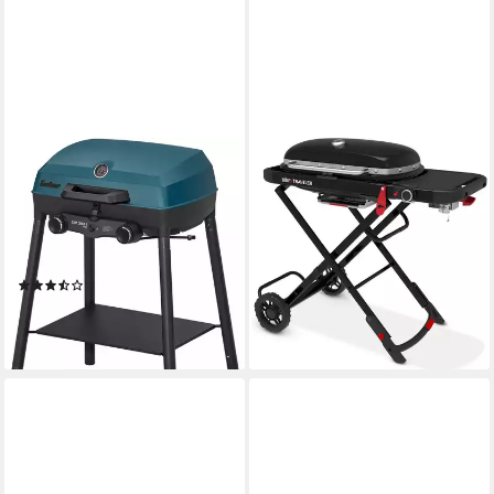
ENDERS®
WEBER
Gasgrill Campinggrill Explorer
Camping-Gasgrill Traveler
479,00 €
II PRO, robustes Gehäuse und
UVP
499,00 €
17,19 €
mtl. in 36 Raten
Garhaube aus langlebigem
-4%
und leichtem Aluguss
lieferbar - in 2-3 Werktagen bei dir
(3)
184,90 €
16,89 €
mtl. in 12 Raten
lieferbar - in 2-3 Werktagen bei dir