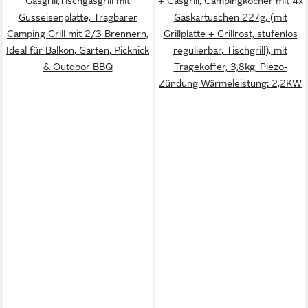
Gasgrill,Tischgasgrill mit
+ Gasgrill, Campingkocher mit 4x
Gusseisenplatte, Tragbarer
Gaskartuschen 227g, (mit
Camping Grill mit 2/3 Brennern,
Grillplatte + Grillrost, stufenlos
Ideal für Balkon, Garten, Picknick
regulierbar, Tischgrill), mit
& Outdoor BBQ
Tragekoffer, 3,8kg, Piezo-
Zündung Wärmeleistung: 2,2KW