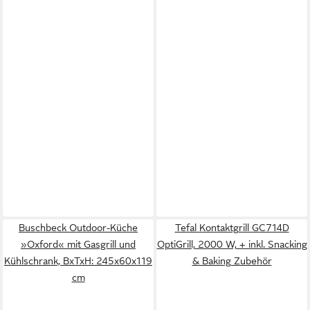
Buschbeck Outdoor-Küche
Tefal Kontaktgrill GC714D
»Oxford« mit Gasgrill und
OptiGrill, 2000 W, + inkl. Snacking
Kühlschrank, BxTxH: 245x60x119
& Baking Zubehör
cm