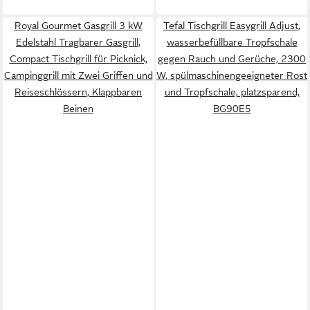
Royal Gourmet Gasgrill 3 kW
Tefal Tischgrill Easygrill Adjust,
Edelstahl Tragbarer Gasgrill,
wasserbefüllbare Tropfschale
Compact Tischgrill für Picknick,
gegen Rauch und Gerüche, 2300
Campinggrill mit Zwei Griffen und
W, spülmaschinengeeigneter Rost
Reiseschlössern, Klappbaren
und Tropfschale, platzsparend,
Beinen
BG90E5