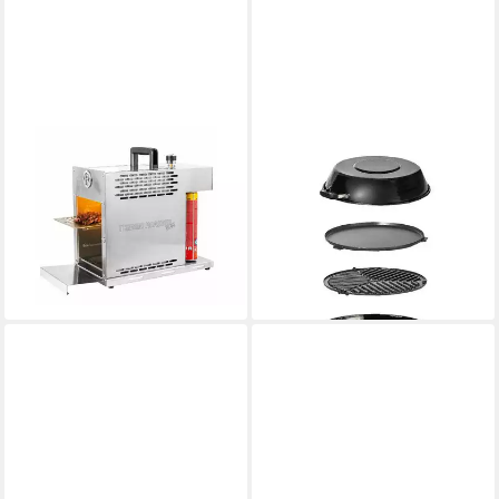
WALTER
CADAC
Camping-Gasgrill WWS-
Camping-Gasgrill Cadac Safari
TRO800
Chef 30 Grill/Kocher 5 kg
119,00 €
229,00 €
UVP
297,49 €
10,87 €
mtl. in 12 Raten
20,91 €
mtl. in 12 Raten
lieferbar - in 6-7 Werktagen bei dir
-60%
lieferbar - in 2-3 Werktagen bei dir