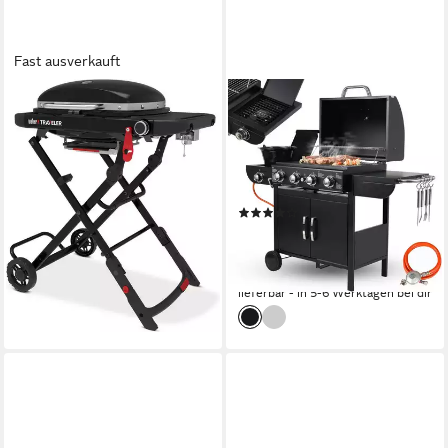
Fast ausverkauft
WEBER
TLGREEN
Camping-Gasgrill Traveler
Camping-Gasgrill Brenner
Compact
Gasgrill,Hochleistungsbrenner,
379,00 €
UVP
399,00 €
Impulszünd, BBQ Grillwagen
18,82 €
mtl. in 24 Raten
4+1
-5%
(1)
lieferbar - in 2-3 Werktagen bei dir
279,99 €
UVP
369,90 €
13,91 €
mtl. in 24 Raten
-24%
lieferbar - in 5-6 Werktagen bei dir