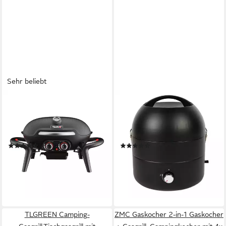
Sehr beliebt
TAINO
TAINO
Gasgrill, KENAI, Tischgrill,
Camping-Gasgrill Grill-To-Go,
Piezozündung, 2 Brenner,
Edelstahl-Brenner, 2,5 kW,
Schwarz
Fettsammler
(29)
(9)
ab 99,00 €
99,99 €
199,99 €
lieferbar - in 3-4 Werktagen bei dir
-50%
lieferbar - in 3-4 Werktagen bei dir
TLGREEN Camping-
ZMC Gaskocher 2-in-1 Gaskocher