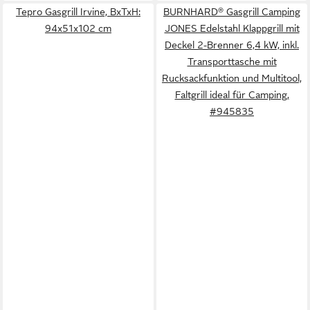
Tepro Gasgrill Irvine, BxTxH:
BURNHARD® Gasgrill Camping
94x51x102 cm
JONES Edelstahl Klappgrill mit
Deckel 2-Brenner 6,4 kW, inkl.
Transporttasche mit
Rucksackfunktion und Multitool,
Faltgrill ideal für Camping,
#945835