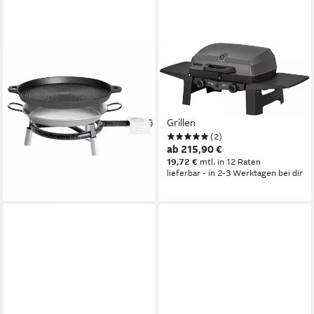
PAELLA WORLD
ENDERS®
Camping-Gasgrill Trekking
Gasgrill Urban Pro II, 2
Line Set, Vollausstattung, inkl.
getrennt regelbare Brenner
Gusseisenpfanne, Paella-
für direktes und indirektes
Pfanne und Backhaube
Grillen
(2)
163,99 €
ab 215,90 €
14,98 €
mtl. in 12 Raten
lieferbar - in 2-3 Werktagen bei dir
19,72 €
mtl. in 12 Raten
lieferbar - in 2-3 Werktagen bei dir