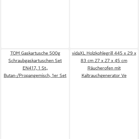
TOM Gaskartusche 500g
vidaXL Holzkohlegrill 445 x 29 x
Schraubgaskartuschen Set
83 cm 27 x 27 x 45 cm
EN417, 1 St.,
Räucherofen mit
Butan-/Propangemisch, 1er Set
Kaltrauchgenerator Ve