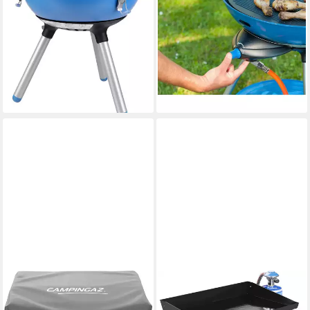
Standgrill Campingaz Party
Gasgrill 310/408 - Party Grill
Grill 400 R Gaskocher,
600 R - blau/schwarz
ab 233,90 €
(50mbar)
21,36 €
mtl. in 12 Raten
36.00 x 42.00 x 36.00 cm
B/H/T
lieferbar - in 5-6 Werktagen bei dir
166,88 €
15,24 €
mtl. in 12 Raten
lieferbar - in 2-3 Werktagen bei dir