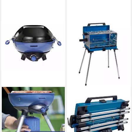
CAMPINGAZ
Standgrill Campingaz
Koffergasgrill 400 SGR, Grill
66.00 x 18.00 x 40.00 cm
B/H/T
218,41 €
19,95 €
mtl. in 12 Raten