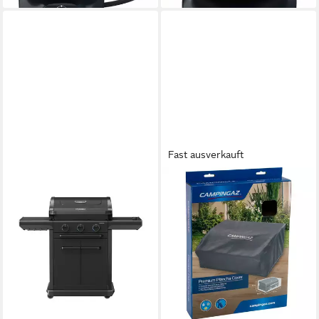
Fast ausverkauft
CAMPINGAZ
Gasgrill Abdeckhaube für
Plancha mit Deckel
55,99 €
lieferbar - in 2-3 Werktagen bei dir