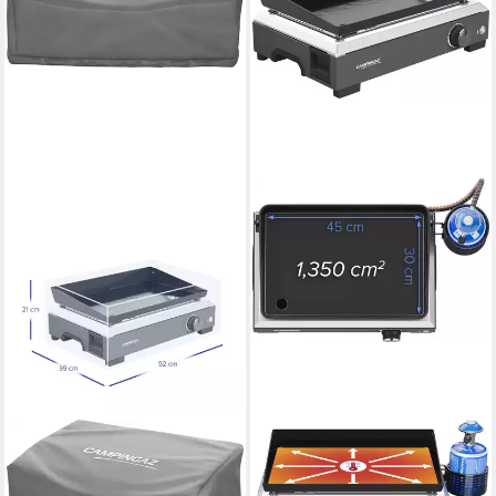
CAMPINGAZ
CAMPINGAZ
Grillabdeckhaube Campingaz
Gasgrill Campingaz Tischgrill
Abdeckhaube Premium
Plancha Othello 2,8 kW 66 x,