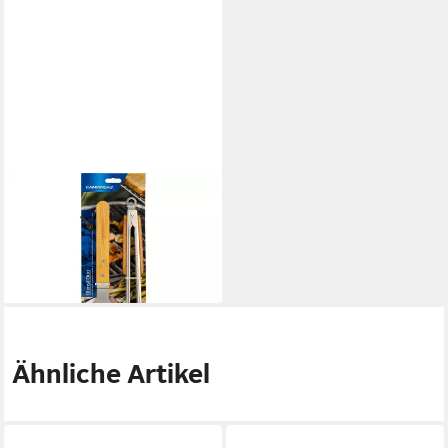
CAMPINGAZ
Gasgrill Grillbesteck Duo
Spatel und Zange
27,99 €
lieferbar - in 2-3 Werktagen bei dir
Ähnliche Artikel