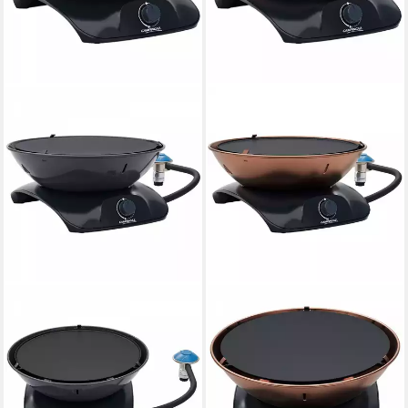
CAMPINGAZ
CAMPINGAZ
Gasgrill 360 Grill CV - Gasgrill
Gasgrill 360 Grill CV - Gasgrill
- anthrazit/schwarz
- kupfer/schwarz
191,90 €
200,90 €
17,53 €
mtl. in 12 Raten
18,35 €
mtl. in 12 Raten
lieferbar - in 5-6 Werktagen bei dir
lieferbar - in 5-6 Werktagen bei dir