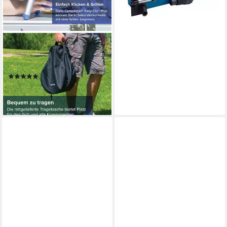
lieferbar - in 2-3 Werktagen bei dir
CAMPINGAZ
Gasgrill Campingaz Party
Gasgrill 400 CV, Standfest
(3)
ab 129,30 €
11,81 €
mtl. in 12 Raten
lieferbar - in 3-4 Werktagen bei dir