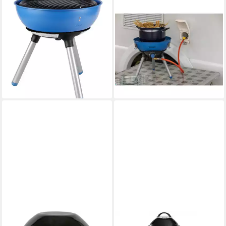
CAMPINGAZ
CAMPINGAZ
Standgrill Campingaz Party
Standgrill Campingaz Party
Grill 200 Gaskocher, (50
Grill 400 Caravan Connect
mBar)
36.00 x 42.00 x 36.00 cm
B/H/T
32.00 x 33.00 x 32.00 cm
B/H/T
ab 149,90 €
13,69 €
mtl. in 12 Raten
122,90 €
lieferbar - in 5-6 Werktagen bei dir
11,22 €
mtl. in 12 Raten
lieferbar - in 5-6 Werktagen bei dir