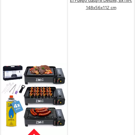
El Fuego Gasgrill Deluxe, BxTxH:
148x56x112 cm