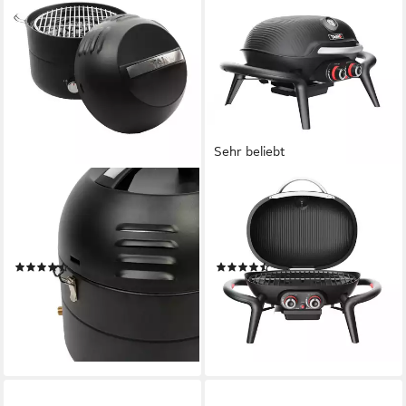
Sehr beliebt
TAINO
TAINO
Camping-Gasgrill Grill-To-Go,
Gasgrill, KENAI, Tischgrill,
Edelstahl-Brenner, 2,5 kW,
Piezozündung, 2 Brenner,
Fettsammler
Schwarz
(9)
(29)
99,99 €
ab 99,00 €
199,99 €
lieferbar - in 3-4 Werktagen bei dir
-50%
lieferbar - in 3-4 Werktagen bei dir