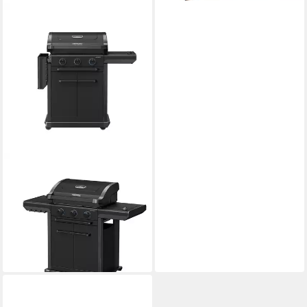
CAMPINGAZ
Gasgrill 3 Series Onyx S, Blue
Flame, Deckelthermometer
829,00 €
UVP
849,00 €
24,07 €
mtl. in 48 Raten
-2%
lieferbar - in 3-4 Werktagen bei dir