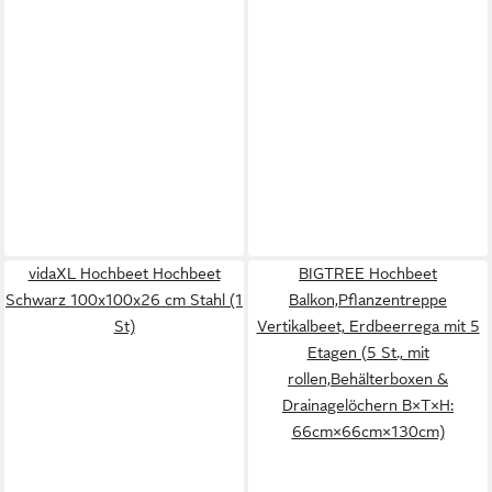
vidaXL Hochbeet Hochbeet
BIGTREE Hochbeet
Schwarz 100x100x26 cm Stahl (1
Balkon,Pflanzentreppe
St)
Vertikalbeet, Erdbeerrega mit 5
Etagen (5 St., mit
rollen,Behälterboxen &
Drainagelöchern B×T×H:
66cm×66cm×130cm)