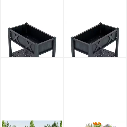
KOMFOTTEU
COSTWAY
Hochbeet Pflanzkasten
Hochbeet
112,99 €
112,99 €
UVP
158,99 €
UVP
179,99 €
-29%
-37%
in 6-7 Werktagen bei dir
in 4-5 Werktagen bei dir
ANYSUN
MEULBATY