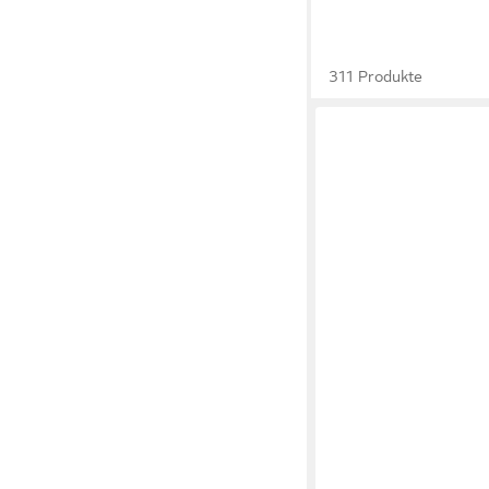
311 Produkte