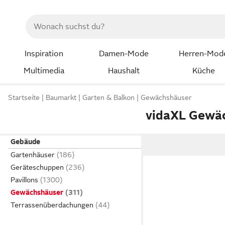
Inspiration
Damen-Mode
Herren-Mod
Multimedia
Haushalt
Küche
Startseite
Baumarkt
Garten & Balkon
Gewächshäuser
vidaXL Gewä
Gebäude
Gartenhäuser
Geräteschuppen
Pavillons
Gewächshäuser
Terrassenüberdachungen