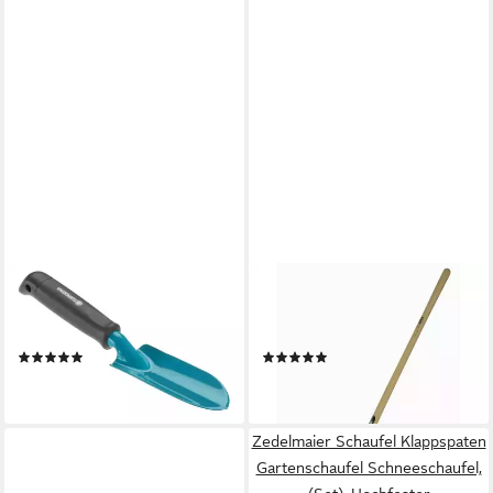
GARDENA
PRIMASTER
Pflanzkelle Gardena
Schaufel Primaster Holsteiner
Pflanzkelle 6 cm Arbeitsbreite
Schaufel 25 cm silber mit
(6)
(1)
13,83 €
21,29 €
lieferbar - in 3-4 Werktagen bei dir
lieferbar - in 4-5 Werktagen bei dir
Zedelmaier Schaufel Klappspaten
Gartenschaufel Schneeschaufel,