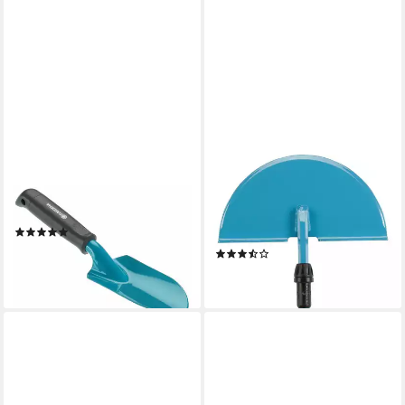
GARDENA
GARDENA
GARDENA Blumenkelle
Kantenstecher
GARDENA Blumenkelle
Rasenkantenstecher 03149-
(7)
20
ab 12,99 €
(3)
lieferbar - in 4-5 Werktagen bei dir
ab 33,34 €
lieferbar - in 3-4 Werktagen bei dir