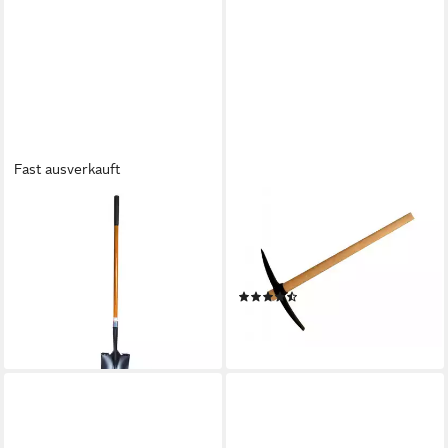
Fast ausverkauft
FRONTTOOL
TRIZERATOP
Schaufel Spatenschaufel 2in1
Gartenhacke Spitzhacke
Amerikanische Form -
Kreuzhacke Hacke mit Stiel
Schaufel und Spaten in Einem
2,5kg
(4)
39,99 €
UVP
45,90 €
14,95 €
-13%
lieferbar - in 6-7 Werktagen bei dir
lieferbar - in 4-5 Werktagen bei dir