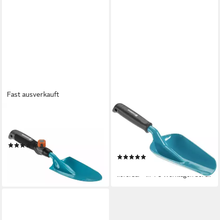
Fast ausverkauft
GARDENA
GARDENA
Blumenkelle GARDENA
Blumenkelle Gardena
combisystem-Blumenkelle
Blumenkelle groß 12 cm
(1)
Arbeitsbreite
ab 11,99 €
(2)
lieferbar - in 6-7 Werktagen bei dir
29,99 €
lieferbar - in 4-5 Werktagen bei dir