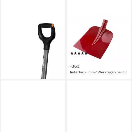
FISKARS
TRIZERATOP
Schaufel, Ergonomic
Schaufel Holsteiner Schaufel
ab 50,98 €
Gr.2, 250 x 270 mm
lieferbar - in 2-3 Werktagen bei dir
Sandschaufel, Bauschaufel,
(1x Schaufel)
(1)
4,49 €
UVP
6,99 €
-36%
lieferbar - in 6-7 Werktagen bei dir