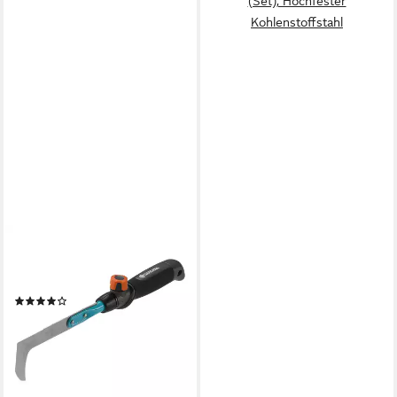
(Set), Hochfester
Kohlenstoffstahl
GARDENA
Unkrautstecher GARDENA
combisystem-Fugenkratzer
(6)
ab 29,45 €
lieferbar - in 4-5 Werktagen bei dir