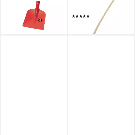
Schaufel Gr. 2 DP 3/4
Standard Holsteiner Schaufel
gehoben
rot
(4)
18,15 €
14,14 €
lieferbar - in 3-4 Werktagen bei dir
lieferbar - in 4-5 Werktagen bei dir