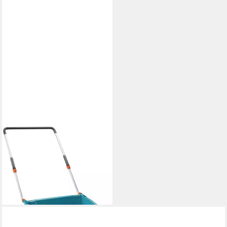
GARDENA
Schneeschieber Gardena
Schneewanne 70 cm
Arbeitsbreite
135,77 €
lieferbar - in 4-5 Werktagen bei dir