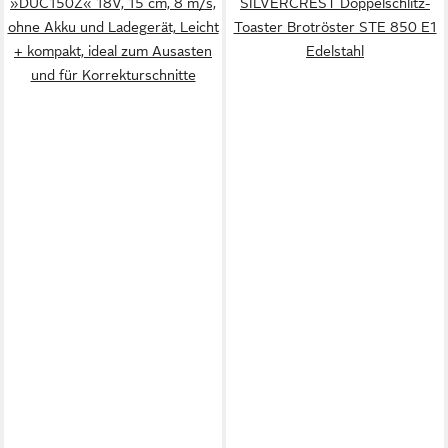
»DUC150Z« 18V, 15 cm, 8 m/s,
SILVERCREST Doppelschlitz-
ohne Akku und Ladegerät, Leicht
Toaster Brotröster STE 850 E1
+ kompakt, ideal zum Ausasten
Edelstahl
und für Korrekturschnitte