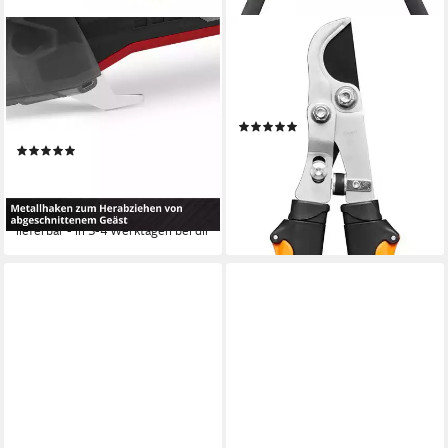
EINHELL
FISKARS
Akku-Astschere GP-LS 18/35
Astschere Fiskars L13
Li BL-Solo, bis 3 m
Teleskop-Astschere, Softgrip,
Arbeitshöhe, ohne Akku und
teleskopierbar
(10)
Ladegerät
37,90 €
(4)
lieferbar - in 2-3 Werktagen bei dir
142,80 €
UVP
169,95 €
13,04 €
mtl. in 12 Raten
-16%
lieferbar - in 3-4 Werktagen bei dir