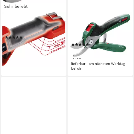
Sehr beliebt
EINHELL
BOSCH HOME & GARDEN
Akku-Astschere GE-LS 18 Li-
Akku-Astschere EasyPrune,
Solo, 28 mm Schnittstärke
mit Akku 3,6V und USB-
(59)
Ladekabel
69,99 €
UVP
91,95 €
(10)
89,99 €
-24%
UVP
112,99 €
lieferbar - in 1-2 Werktagen bei dir
-20%
lieferbar - am nächsten Werktag
bei dir