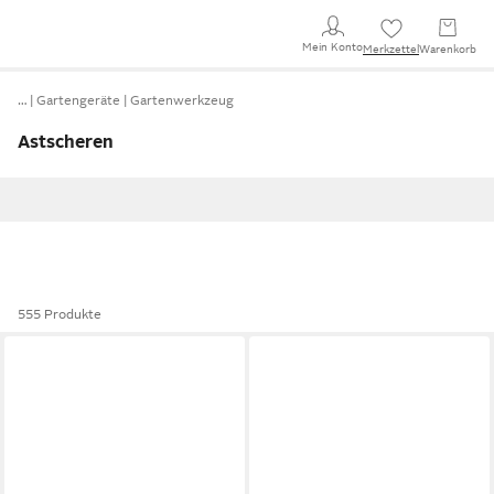
Mein Konto
Merkzettel
Warenkorb
…
Gartengeräte
Gartenwerkzeug
Astscheren
555 Produkte