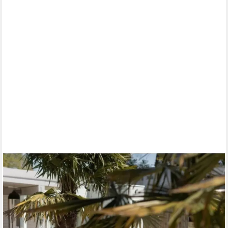
KETER
Gartenlounge-Set Balkon und Garten San-Remo mit Tisch 2-
Sitzer-Sofa, 2 Sessel, 1Tisch, 2-er Sofa, 2 Gartensessel, Tisch,
Polsterauflangen, Montageanleitung
299,00 €
UVP
579,00 €
-48%
lieferbar - in 6-8 Werktagen bei dir