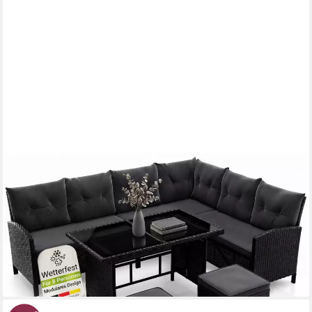
JUSKYS
Gartenlounge-Set Manacor, (Gartenlounge), Polyrattan
Gartenmöbel-Set mit Garten-Sofa, Garten-Tisch und 2 Hocker
(110)
349,98 €
419,99 €
-17%
lieferbar - in 3-4 Werktagen bei dir