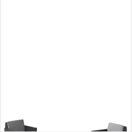
KETER
Gartenlounge-Set "Chicago", (2 Sessel und 1 Tisch, 3-tlg., mit
Kissen), Maße: Tisch 59 x 58 x 43 cm, Sessel 65 x 65 x 76 cm
(B x T x H)
259,00 €
UVP
279,95 €
-7%
lieferbar - in 6-8 Werktagen bei dir