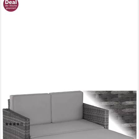
TECTAKE
Loungeset Rattan Lounge, Hocker mit klappbarer Stütze,
(Gartenlounge Korfu, 2-tlg., in grau), 2-Sitzer, widerstandsfähig,
UV-beständig, Dicke der Polster 8 cm
(140)
165,99 €
189,99 €
nur bis Dienstag