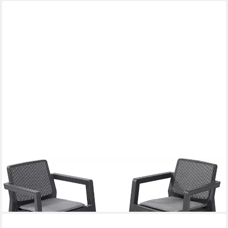
KETER
Gartenlounge-Set Emily, (3-tlg)
149,00 €
lieferbar - in 2-3 Werktagen bei dir