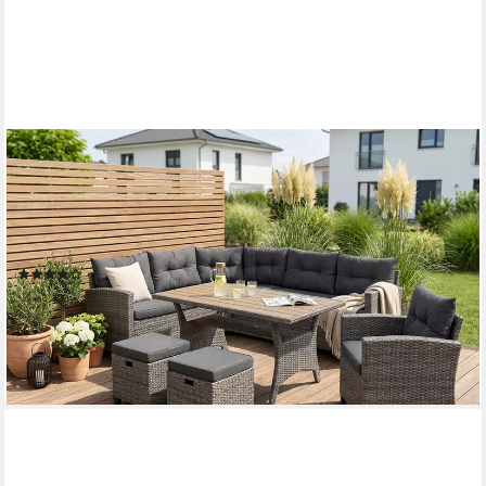
KONIFERA
Gartenlounge-Set Keros Premium, (Set, 20-tlg., 2x 2er Sofa, 1x
Ecke, 1x Sessel, 2x Hocker, 1x Tisch 145x75x67,5cm),
Ecklounge, Polyrattan, Stahl, geeignet für 8 Personen, inkl.
Auflagen
(161)
699,99 €
UVP
1.119,99 €
-38%
lieferbar - in 4-5 Werktagen bei dir