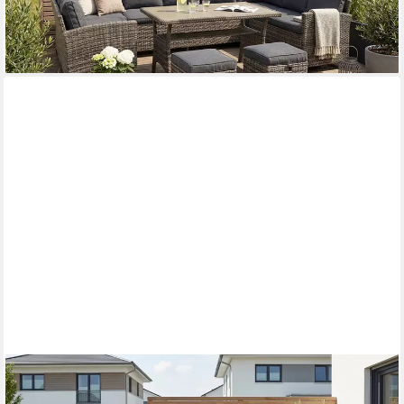
-40%
lieferbar - in 4-5 Werktagen bei dir
KONIFERA
Gartenlounge-Set Vigo, (Set, 8-tlg., 2x Sessel, 1x 2er Sofa, 1x