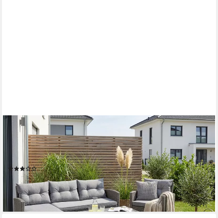
KONIFERA
Gartenlounge-Set Cordoba, (Set, 11-tlg., 2x Bank, 1x Sessel, 1x
Tisch 90x55x43cm, inkl. Auflagen), Polyratten, Stahl, Tischplatte
aus Nonwood, geeignet für 4 Personen
(21)
499,99 €
UVP
699,99 €
-29%
lieferbar - in 4-5 Werktagen bei dir