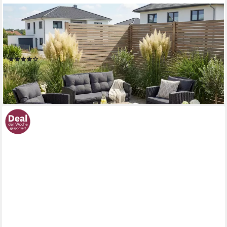
KONIFERA
Gartenlounge-Set St. Tropez, (Set, 11-tlg., 1x2er Sofa, 2x
Sessel,1x Tisch 90x55x42,5cm, inkl. Auflagen), Polyrattan, Stahl,
Ablage unter dem Tisch, Balkonset, Loungeset
(109)
399,99 €
UVP
879,99 €
-55%
lieferbar - in 4-5 Werktagen bei dir