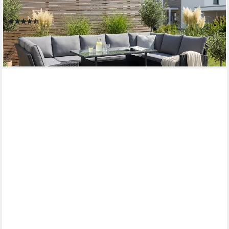
66x120x74 cm, 2 Hocker, inkl. Auflagen), Stahl/Polyrattan
(17)
599,99 €
UVP
699,99 €
-14%
lieferbar - in 4-5 Werktagen bei dir