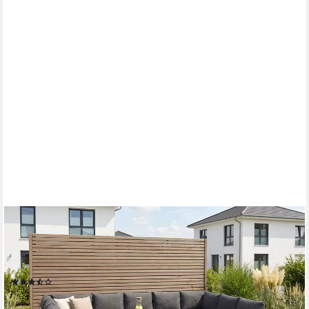
KONIFERA
Gartenlounge-Set Rotterdam, (Set, 20-tlg., 3x 3er Sofa, 2x
Hocker, 1x Tisch 120x82x67cm, inkl. Auflagen), Polyrattan, Stahl,
Tischplatte aus Nonwood
(208)
699,99 €
UVP
1.169,99 €