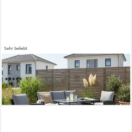
Sehr beliebt
KONIFERA
Gartenlounge-Set »Brooklyn«, (Set, 12-tlg., 1x 3er Sofabank, 2
Sessel, Tisch 66x120x74 cm, inkl. Auflagen), Stahl/Polyrattan
(24)
399,99 €
UVP
499,99 €
-20%
lieferbar - in 4-5 Werktagen bei dir