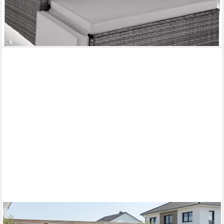
-13%
lieferbar - in 2-3 Werktagen bei dir
KONIFERA
Gartenlounge-Set »Miami«, (Set, 22-tlg., 3x 3er Sofabank, Tisch