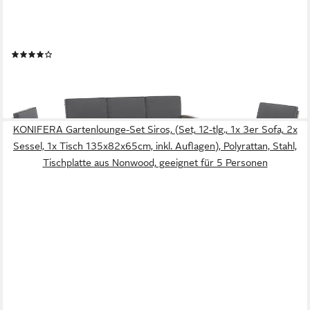
JUSKYS
Gartenlounge-Set Turin, (6-tlg), Polyrattan Sitzgruppe für 7
Personen, Gartenmöbel Set 6-teilig
(77)
359,99 €
lieferbar - in 3-4 Werktagen bei dir
KONIFERA Gartenlounge-Set Siros, (Set, 12-tlg., 1x 3er Sofa, 2x
Sessel, 1x Tisch 135x82x65cm, inkl. Auflagen), Polyrattan, Stahl,
Tischplatte aus Nonwood, geeignet für 5 Personen