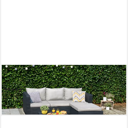
KETER
Gartenlounge-Set Salta Loungeset 3tlg. Rattanoptik, wetterfest
FINAL SALE
(1)
399,00 €
UVP
799,00 €
-50%
lieferbar - in 7-9 Werktagen bei dir