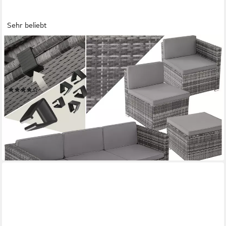
Sehr beliebt
TECTAKE
Loungeset rattan sitzgruppe lignano mit uv-beständigem
geflecht, (garden lounge set Lignano, 5-tlg., in Grad),
abnehmbare, waschbare bezüge und sicherheitsglas-tisch
(78)
ab 234,99 €
UVP
344,00 €
nur bis Dienstag
-32%
lieferbar - in 2-3 Werktagen bei dir