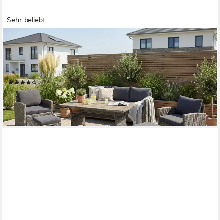
Sehr beliebt
KONIFERA
Gartenlounge-Set Amsterdam, (Set, 16-tlg., 1x 3er Sofa, 1x 2
Sessel, 2x Hocker, 1xTisch 144,5x74x67cm,Polyrattan), Stahl,
Ablagefläche unter dem Tisch, Loungeset
(120)
499,99 €
UVP
979,99 €
-49%
lieferbar - in 4-5 Werktagen bei dir