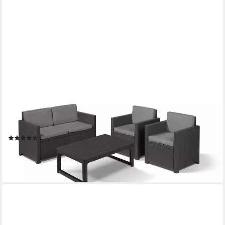
KETER
Loungeset Victoria mit verstellbarem Tisch Lyon in Rattanoptik
4tlg., (Set, 4-tlg., inkl. Polsterauflage), 2x Sessel, 1x 2-Sitzer,
1xTisch
(17)
299,00 €
UVP
599,00 €
-50%
lieferbar - in 7-9 Werktagen bei dir