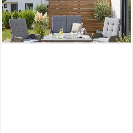
Tisch 120x60x60cm, inkl. Auflagen), Polyrattan, Aluminium,
verstellbare Rückenlehne und Fußablage
(34)
629,99 €
UVP
909,99 €
-31%
lieferbar - in 4-5 Werktagen bei dir