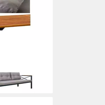
e graue Gartenmöbel-Garnitur
terial