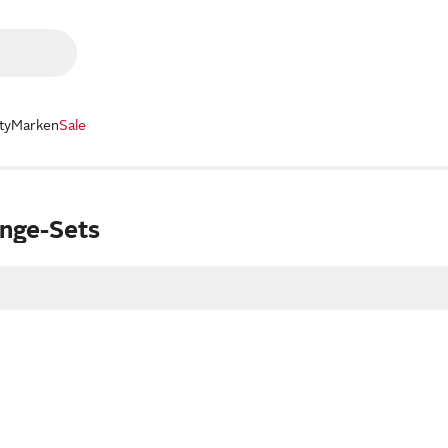
ty
Marken
Sale
unge-Sets