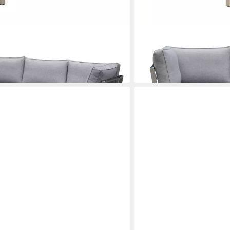
OUTFLEXX
Gartenlounge-Set
1.799,00 €
in 6-7 Werktagen bei dir