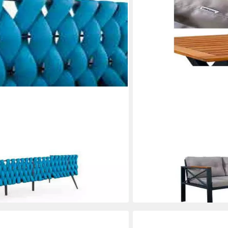
XLMOEBEL
riöse Terrassengarnitur aus
Gartenlounge-Set Modern
l
aus wetterbeständigem Ma
4.539,00 €
0 €
UVP
5.700,00 €
-20%
lieferbar in 10 Wochen