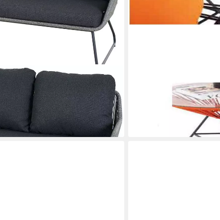
XLMOEBEL
unge
Gartenlounge-Set Gepolste
und Terrasse
1.489,00 €
UVP
1.900,00 €
-22%
lieferbar in 10 Wochen