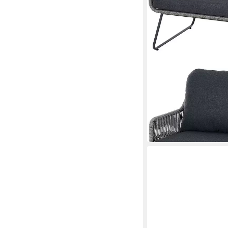
SIENA GARDEN
Loungeset Kansas Lo
1.654,94 €
in 3-4 Werktagen bei dir