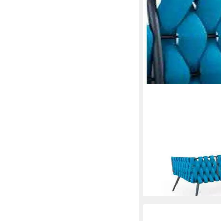
XLMOEBEL
Gartenlounge-Set Luxu
hochwertigem Materia
4.089,00 €
UVP
5.200,0
-21%
lieferbar in 10 Wochen