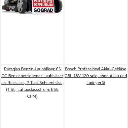
349,00 €
17,33 €
mtl. in 24 Raten
in 3-4 Werktagen bei dir
Rutaqian Benzin-Laubbläser 63
Bosch Professional Akku-Gebläse
CC Benzinbetriebener Laubbläser
GBL 18V-120 solo, ohne Akku und
als Rucksack, 2-Takt-Schneefräse,
Ladegerät
(1 St., Luftauslassstrom: 665
CFM)