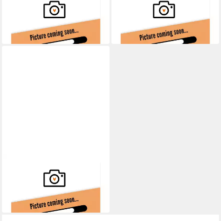
Benzin-Laubbläser
Benzin-Laubbläser
LBP165TE017
LBP165TE018
20,90 €
12,90 €
in 2-3 Werktagen bei dir
in 2-3 Werktagen bei dir
FUXTEC
Benzin-Laubbläser
LBP165TE016
13,90 €
in 2-3 Werktagen bei dir