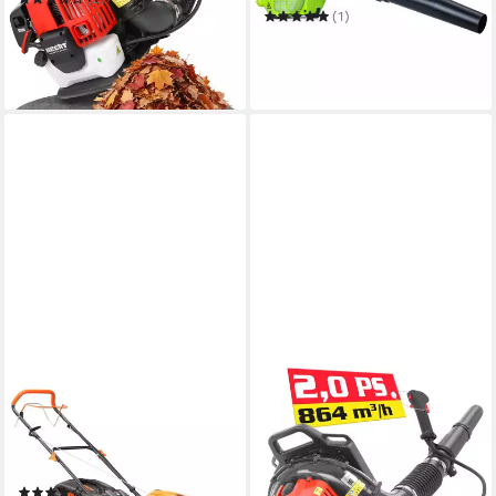
(1)
ab 149,99 €
89,99 €
234,99 €
13,70 €
mtl. in 12 Raten
in 4-5 Werktagen bei dir
-62%
in 6-7 Werktagen bei dir
FUXTEC
HECHT
Benzinrasenmäher FX-
Benzin-Laubbläser 952
RM5196SL
Rucksack Laubgebläse
50,1 cm
Schnittbreite
99,00 dB
Betriebsgeräusch
60 l
Größe Auffangbehälter
12000,00 g
Gewicht
ab 229,00 €
(4)