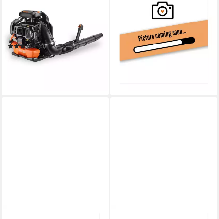
Benzin-Laubbläser FX-
Benzin-Laubbläser
LBP165T
LBP165TE015
12,90 €
102,2 dB
Betriebsgeräusch
10,5 g
Gewicht
in 2-3 Werktagen bei dir
(3)
199,00 €
UVP
229,00 €
18,17 €
mtl. in 12 Raten
-13%
in 2-3 Werktagen bei dir
FUXTEC
FUXTEC