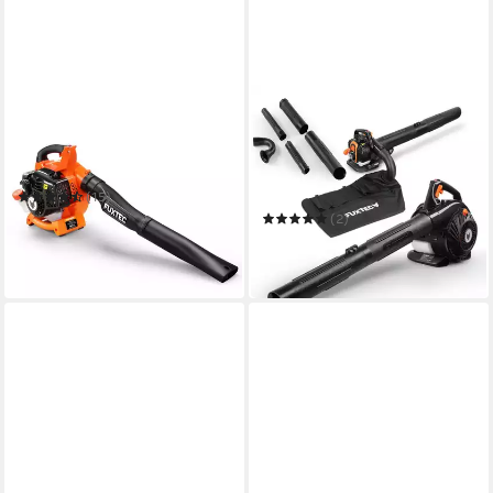
FUXTEC
FUXTEC
Benzin-Laubbläser FX-LB126
Benzin-Laubbläser FX-
LBS126P
112 dB
Betriebsgeräusch
5,6 g
Gewicht
108 dB
Betriebsgeräusch
4,7 g
Gewicht
(15)
103,00 €
(2)
9,41 €
mtl. in 12 Raten
159,00 €
in 2-3 Werktagen bei dir
14,52 €
mtl. in 12 Raten
in 2-3 Werktagen bei dir