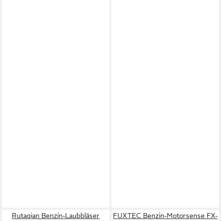
Rutaqian Benzin-Laubbläser
FUXTEC Benzin-Motorsense FX-