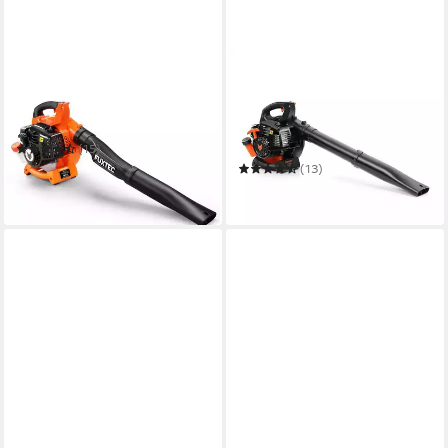
FUXTEC
FUXTEC
Benzin-Laubbläser FX-LB126
Benzin-Laubbläser FX-
LB126ECO
112 dB
Betriebsgeräusch
5,6 g
Gewicht
112 dB
Betriebsgeräusch
4,5 g
Gewicht
(15)
103,00 €
(13)
9,41 €
mtl. in 12 Raten
99,00 €
in 2-3 Werktagen bei dir
in 2-3 Werktagen bei dir