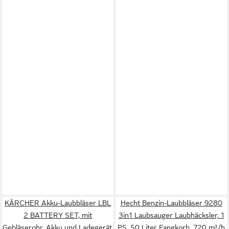
KÄRCHER Akku-Laubbläser LBL
Hecht Benzin-Laubbläser 9280
2 BATTERY SET, mit
3in1 Laubsauger Laubhäcksler, 1
Gebläserohr, Akku und Ladegerät,
PS, 50 Liter Fangkorb, 720 m³/h