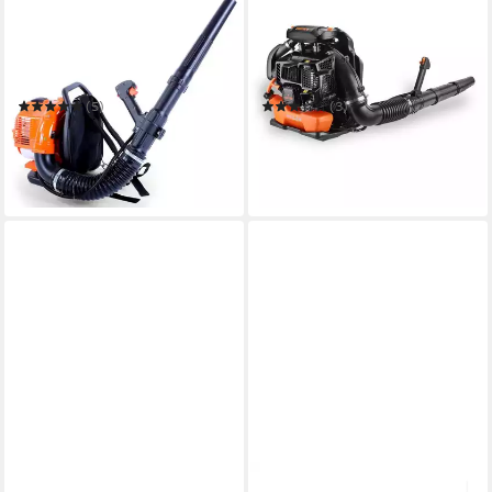
Benzin-Laubbläser FX-
Benzin-Laubbläser FX-
LB133T
LBP165T
90,31 dB
Betriebsgeräusch
102,2 dB
Betriebsgeräusch
4,5 g
Gewicht
10,5 g
Gewicht
(5)
(3)
194,00 €
199,00 €
UVP
229,00 €
17,72 €
mtl. in 12 Raten
18,17 €
mtl. in 12 Raten
in 2-3 Werktagen bei dir
-13%
in 2-3 Werktagen bei dir
FUXTEC
FUXTEC