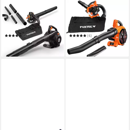
FUXTEC
FUXTEC
Benzin-Laubbläser FX-
Benzin-Laubbläser FX-
LBS126P
LBS126
108 dB
Betriebsgeräusch
112 dB
Betriebsgeräusch
4,7 g
Gewicht
5,6 g
Gewicht
(2)
(6)
159,00 €
159,00 €
14,52 €
mtl. in 12 Raten
14,52 €
mtl. in 12 Raten
in 2-3 Werktagen bei dir
in 2-3 Werktagen bei dir
FUXTEC
FUXTEC