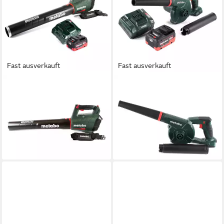
Fast ausverkauft
Fast ausverkauft
METABO
METABO
Akku-Laubbläser LB 18 LTX
Akku-Laubbläser AG 18 Akku
BL Akku Laubbläser 18 V
Gebläse 18 V + 1x LiHD Akku
Brushless + 1x Akku 8,0 Ah
8,0Ah + Ladegerät
291,60 €
275,67 €
14,48 €
mtl. in 24 Raten
13,69 €
mtl. in 24 Raten
lieferbar - in 2-3 Werktagen bei dir
lieferbar - in 2-3 Werktagen bei dir