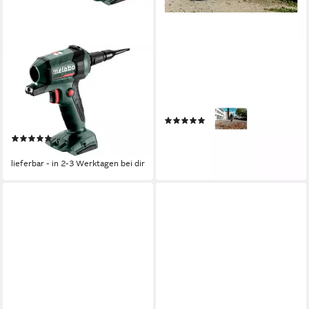
METABO
METABO
Akku-Gebläse Blaspistole BP
Laubsauger Metabo Akku-
18 LTX BL
Laubbläser LB 18 LTX BL
Karton
Akku (wechselbar)
Stromversorgung
(1)
800 g
Gewicht
ab 138,02 €
(1)
12,61 €
mtl. in 12 Raten
ab 87,42 €
lieferbar - in 2-3 Werktagen bei dir
lieferbar - in 2-3 Werktagen bei dir