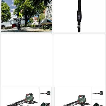
Akku-Laubbläser 18-Volt-
Akkurasenmäher Schultergurt
Akku-Laubbläser 601607650,
für Laubbbläser
inkl. 2. Akku, inkl. Ladegerät
(628427000) weiches
ab 388,94 €
Polster
19,32 €
mtl. in 24 Raten
21,89 €
lieferbar - in 4-5 Werktagen bei dir
lieferbar - in 2-3 Werktagen bei dir