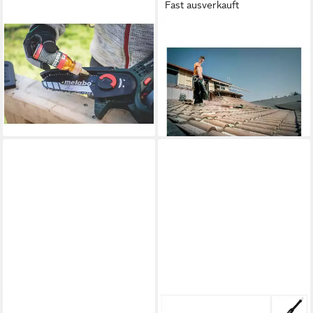
Fast ausverkauft
METABO
METABO
Gartensäge Akku-Gehölzsäge
Laubsauger Metabo Akku-
MS 18 LTX 15 (Set, 6-St),
Gebläse AG 18 Karton
ohne Akku, ohne Ladegerät
1 g
Gewicht
ab 110,54 €
ab 97,99 €
10,10 €
mtl. in 12 Raten
lieferbar - in 2-3 Werktagen bei dir
lieferbar - in 2-3 Werktagen bei dir