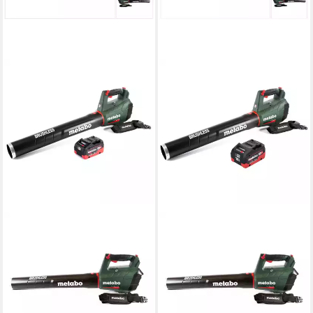
METABO
METABO
Akku-Laubbläser LB 18 LTX
Akku-Laubbläser LB 18 LTX
BL Akku Laubbläser 18 V
BL Akku Laubbläser 18 V
Brushless + 1x Akku 8,0 Ah
Brushless + 1x Akku 10,0 Ah
250,79 €
267,18 €
12,46 €
mtl. in 24 Raten
13,27 €
mtl. in 24 Raten