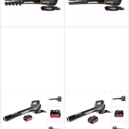
(1)
242,43 €
307,98 €
22,14 €
mtl. in 12 Raten
15,30 €
mtl. in 24 Raten
lieferbar - in 2-3 Werktagen bei dir
lieferbar - in 2-3 Werktagen bei dir