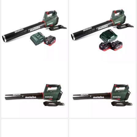
METABO
METABO
Akku-Laubbläser LB 18 LTX
Akku-Laubbläser LB 18 LTX
BL Akku Laubbläser 18 V
BL Akku Laubbläser 18 V
Brushless + 1x Akku 10,0 Ah
Brushless + 2x Akku 8,0 Ah
307,98 €
406,30 €
15,30 €
mtl. in 24 Raten
14,58 €
mtl. in 36 Raten
lieferbar - in 2-3 Werktagen bei dir
lieferbar - in 2-3 Werktagen bei dir