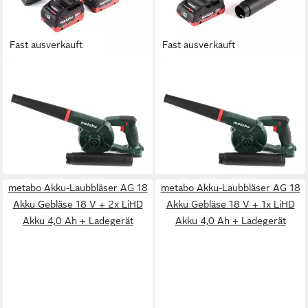
Fast ausverkauft
Fast ausverkauft
METABO
METABO
Akku-Laubbläser AG 18 Akku
Akku-Laubbläser AG 18 Akku
Gebläse 18 V + 2x LiHD Akku
Gebläse 18 V + 1x LiHD Akku
8,0Ah + Ladegerät
4,0 Ah - ohne Ladegerät
404,90 €
174,09 €
14,53 €
mtl. in 36 Raten
15,90 €
mtl. in 12 Raten
lieferbar - in 2-3 Werktagen bei dir
lieferbar - in 2-3 Werktagen bei dir
metabo Akku-Laubbläser AG 18
metabo Akku-Laubbläser AG 18
Akku Gebläse 18 V + 2x LiHD
Akku Gebläse 18 V + 1x LiHD
Akku 4,0 Ah + Ladegerät
Akku 4,0 Ah + Ladegerät