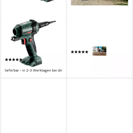
METABO
METABO
Akku-Gebläse Blaspistole BP
Laubsauger Metabo Akku-
18 LTX BL
Laubbläser LB 18 LTX BL
Karton
Akku (wechselbar)
Stromversorgung
(1)
800 g
Gewicht
ab 138,02 €
(1)
12,61 €
mtl. in 12 Raten
ab 87,42 €
lieferbar - in 2-3 Werktagen bei dir
lieferbar - in 2-3 Werktagen bei dir