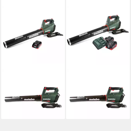
METABO
METABO
Akku-Laubbläser LB 18 LTX
Akku-Laubbläser LB 18 LTX
BL Akku Laubbläser 18 V
BL Akku Laubbläser 18 V
Brushless + 1x Akku 4,0 Ah
Brushless + 2x Akku 10,0 Ah
201,63 €
439,07 €
18,42 €
mtl. in 12 Raten
15,75 €
mtl. in 36 Raten
lieferbar - in 2-3 Werktagen bei dir
lieferbar - in 2-3 Werktagen bei dir