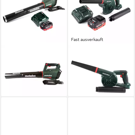
Fast ausverkauft
METABO
METABO
Akku-Laubbläser LB 18 LTX
Akku-Laubbläser AG 18 Akku
BL Akku Laubbläser 18 V
Gebläse 18 V + 1x LiHD Akku
Brushless + 1x Akku 8,0 Ah
8,0Ah + Ladegerät
291,60 €
275,67 €
14,48 €
mtl. in 24 Raten
13,69 €
mtl. in 24 Raten
lieferbar - in 2-3 Werktagen bei dir
lieferbar - in 2-3 Werktagen bei dir