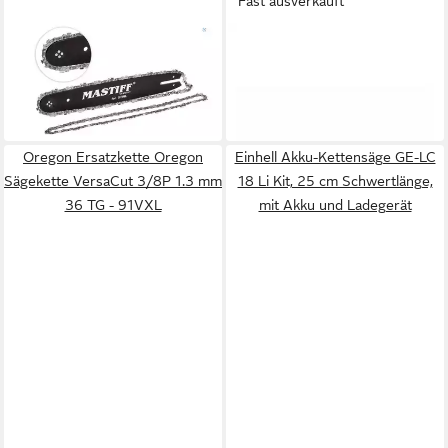
Fast ausverkauft
MASTIFF
TRIZERATOP
Führungsschiene Schwert für
Führungsschiene
Kettensäge Stihl +2 Stück
Führungsschiene 33cm / 13"
19,83 €
8,99 €
Sägekette 35cm Kette 3/8"
- .325" x 1,3mm Zähne 10
in 2-3 Werktagen bei dir
in 8-10 Werktagen bei dir
1,3mm
ähnlich 5859432-56
Oregon Ersatzkette Oregon
Einhell Akku-Kettensäge GE-LC
Sägekette VersaCut 3/8P 1.3 mm
18 Li Kit, 25 cm Schwertlänge,
36 TG - 91VXL
mit Akku und Ladegerät