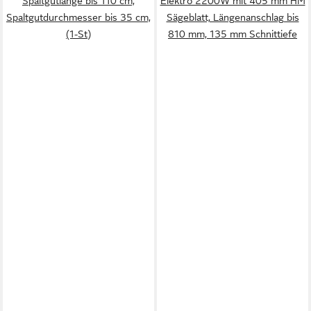
Spaltgutlänge bis 110 cm,
Elektro 2200W mit 405 mm HM
Spaltgutdurchmesser bis 35 cm,
Sägeblatt, Längenanschlag bis
(1-St)
810 mm, 135 mm Schnittiefe