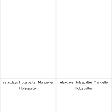
relaxdays Holzspalter Manueller
relaxdays Holzspalter Manueller
Holzspalter
Holzspalter