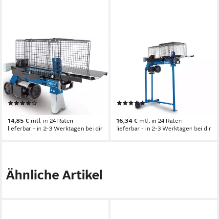
SCHEPPACH
SCHEPPACH
Holzspalter »HL760L«, 2200
Elektroholzspalter HL760LS,
W, Spaltgutlänge bis 52 cm,
Spaltgutlänge bis 52 cm,
Spaltgutdurchmesser bis 25
Spaltgutdurchmesser bis 25
cm, Spaltkraft 7 Tonnen
cm, (Set, inkl. Untergestell),
(6)
(1)
Inklusive Ablagetisch und
299,00 €
329,00 €
Schutzkäfig gegen
14,85 €
mtl. in 24 Raten
16,34 €
mtl. in 24 Raten
splitterndes Holz
lieferbar - in 2-3 Werktagen bei dir
lieferbar - in 2-3 Werktagen bei dir
Ähnliche Artikel