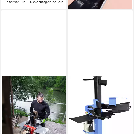
lieferbar - in 5-6 Werktagen bei dir
AL-KO
GÜDE
Elektroholzspalter LSV
Elektroholzspalter Güde
550/6, Spaltgutlänge bis 55
Holzspalter GHS 500/7 TED
cm, Spaltgutdurchmesser bis
7 t
544,99 €
30 cm
15,82 €
mtl. in 48 Raten
(2)
lieferbar - in 4-5 Werktagen bei dir
539,09 €
UVP
569,90 €
15,65 €
mtl. in 48 Raten