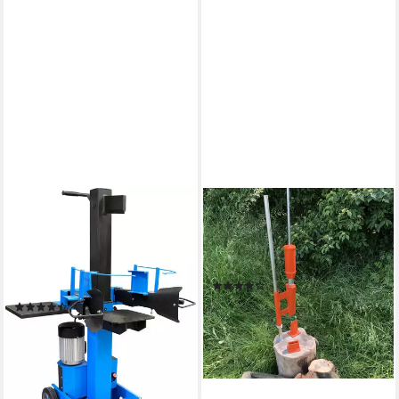
GÜDE
FOREST MASTER
Elektroholzspalter GHS
Holzspalter Forest Master©
500/8TE, Spaltgutlänge bis
Smart Splitter Holzspalter
50 cm, Spaltgutdurchmesser
manuell Typ FMSS
(4)
bis 35 cm
114,95 €
(13)
10,50 €
mtl. in 12 Raten
589,99 €
UVP
649,99 €
lieferbar - in 2-3 Werktagen bei dir
17,13 €
mtl. in 48 Raten
-9%
lieferbar - in 6-7 Werktagen bei dir