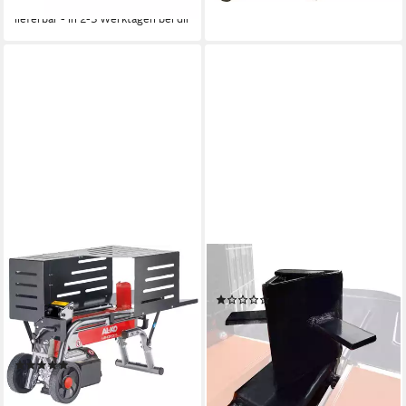
-36%
lieferbar - in 2-3 Werktagen bei dir
AL-KO
FUXTEC
Elektroholzspalter LSH 370/4,
Holzspalter FX-HS26SK
(1)
Spaltgutlänge bis 37 cm,
24,90 €
Spaltgutdurchmesser bis 25
lieferbar - in 2-3 Werktagen bei dir
cm
(2)
294,90 €
14,65 €
mtl. in 24 Raten