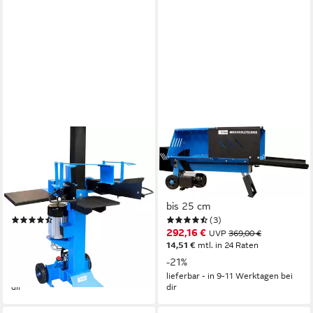
GÜDE
GÜDE
Elektroholzspalter GHS
Elektroholzspalter GHS
500/6TE, Spaltgutlänge bis
370/4TE, Spaltgutlänge bis
50 cm, Spaltgutdurchmesser
37 cm, Spaltgutdurchmesser
bis 30 cm
bis 25 cm
(10)
(3)
ab 486,75 €
292,16 €
UVP
659,00 €
UVP
369,00 €
17,46 €
mtl. in 36 Raten
14,51 €
mtl. in 24 Raten
-26%
-21%
lieferbar - in 9-11 Werktagen bei
lieferbar - in 9-11 Werktagen bei
dir
dir