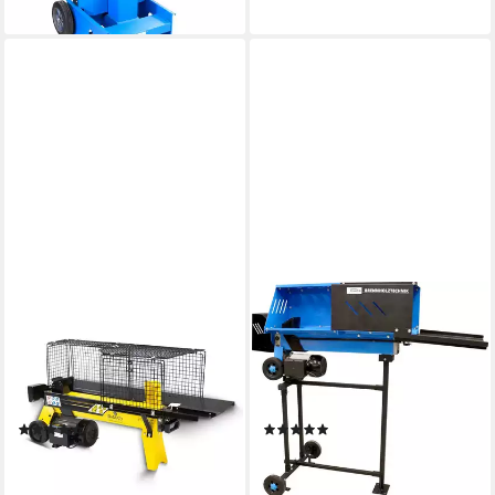
dir
BAMATO
GÜDE
Holzspalter HO-7E,
Elektroholzspalter GHS
Spaltgutlänge bis 52 cm,
500/6,5TE, Spaltgutlänge bis
Spaltgutdurchmesser bis 25
52 cm, Spaltgutdurchmesser
cm, (1-St), Fahrwerk,
bis 25 cm
(2)
(6)
stufenlose
349,00 €
409,99 €
UVP
549,00 €
Spalthubeinstellung, vorbefüllt
17,33 €
mtl. in 24 Raten
14,71 €
mtl. in 36 Raten
mit Hydrauliköl
lieferbar - in 6-7 Werktagen bei dir