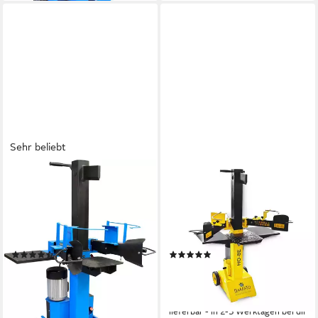
Sehr beliebt
GÜDE
BAMATO
Elektroholzspalter GHS
Holzspalter HO-8E,
500/8TED, Spaltgutlänge bis
Spaltgutlänge bis 55.00 cm,
50 cm, Spaltgutdurchmesser
Spaltgutdurchmesser bis
bis 35 cm
30.00 cm, (1-St), Fahrwerk,
(23)
(1)
stufenlose
ab 510,56 €
549,00 €
UVP
699,00 €
UVP
899,00 €
Spalthubeinstellung, vorbefüllt
14,82 €
mtl. in 48 Raten
15,94 €
mtl. in 48 Raten
mit Hydrauliköl
-27%
-39%
lieferbar - in 9-11 Werktagen bei
lieferbar - in 2-3 Werktagen bei dir