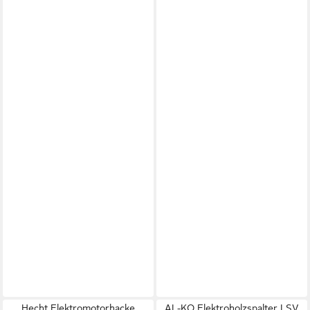
Hecht Elektromotorhacke
AL-KO Elektroholzspalter LSV