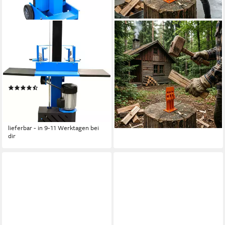
GÜDE
RELAXDAYS
Elektroholzspalter GHS
Holzspalter Manueller
500/8TE, Spaltgutlänge bis
Holzspalter
24,99 €
50 cm, Spaltgutdurchmesser
UVP
39,99 €
bis 35 cm
-38%
(13)
lieferbar - in 2-3 Werktagen bei dir
ab 541,45 €
UVP
769,00 €
15,72 €
mtl. in 48 Raten
-30%
lieferbar - in 9-11 Werktagen bei
dir