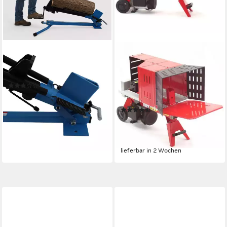
BITUXX
APEX
Holzspalter Mechanischer Fuß
Holzspalter Holzspalter 4t
Holzspalter 1,2T, (MS-17323)
Brennholzspalter
(1)
Kaminholzspalter Ofen Holz
59,90 €
UVP
89,90 €
Spalter K, (1-St)
-33%
(2)
lieferbar - in 2-3 Werktagen bei dir
269,00 €
399,00 €
13,36 €
mtl. in 24 Raten
-33%
lieferbar in 2 Wochen