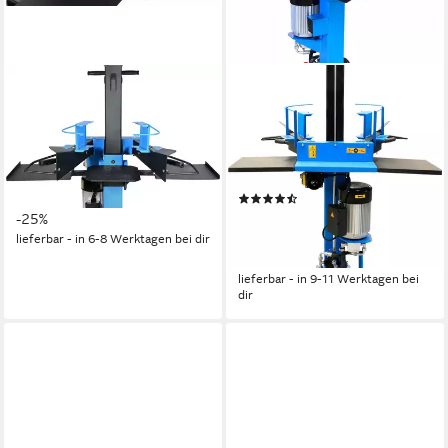
GÜDE
GÜDE
Elektroholzspalter Güde
Elektroholzspalter GHS
Holzspalter GHS 500/7 TED
500/6TE, Spaltgutlänge bis
7 t
50 cm, Spaltgutdurchmesser
ab 449,00 €
UVP
599,99 €
bis 30 cm
16,11 €
mtl. in 36 Raten
(10)
ab 486,75 €
-25%
UVP
659,00 €
17,46 €
mtl. in 36 Raten
lieferbar - in 6-8 Werktagen bei dir
-26%
lieferbar - in 9-11 Werktagen bei
dir