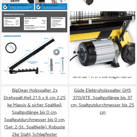
BITUXX
BAMATO
Holzspalter Bituxx
Holzspalter HO-7E,
Handholzspalter, (MS-19571)
Spaltgutlänge bis 52 cm,
31,90 €
UVP
39,90 €
Spaltgutdurchmesser bis 25
-20%
cm, (1-St), Fahrwerk,
lieferbar - in 2-3 Werktagen bei dir
(2)
stufenlose
349,00 €
UVP
549,00 €
Spalthubeinstellung, vorbefüllt
17,33 €
mtl. in 24 Raten
mit Hydrauliköl
-36%
lieferbar - in 2-3 Werktagen bei dir
BigDean Holzspalter 2x
Güde Elektroholzspalter GHS
Drehspalt-Keil 21,5 x 6 cm 2,25
370/4TE, Spaltgutlänge bis 37
kg Massiv & sicher Spaltkeil,
cm, Spaltgutdurchmesser bis 25
Spaltgutlänge bis 0 cm,
cm
Spaltgutdurchmesser bis 0 cm,
(Set, 2-St., Spaltkeile), Robuste
2kg Stahl, Schlagfester