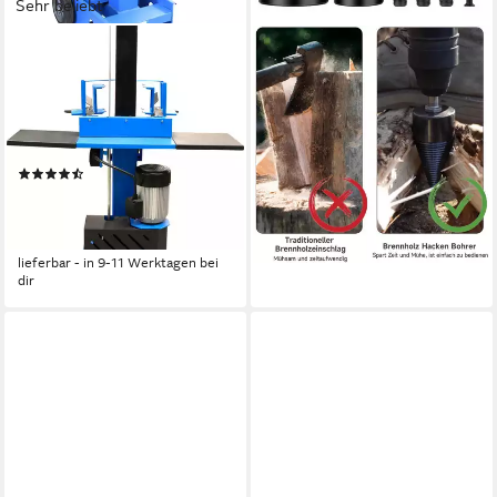
Sehr beliebt
GÜDE
OSTWOLKE
Elektroholzspalter GHS
Holzspalter Kegelspalter
500/8TED, Spaltgutlänge bis
Bohrer Drill Kegel Spaltbohrer
50 cm, Spaltgutdurchmesser
Für Bohrmaschine 32+42mm,
bis 35 cm
6 SET
(23)
17,99 €
UVP
39,99 €
ab 510,51 €
UVP
699,00 €
-55%
14,82 €
mtl. in 48 Raten
lieferbar - in 4-5 Werktagen bei dir
-27%
lieferbar - in 9-11 Werktagen bei
dir