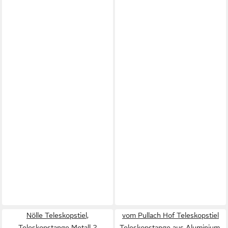
Nölle Teleskopstiel,
vom Pullach Hof Teleskopstiel
Teleskopstange Metall 2
Teleskopstange aus Aluminium,