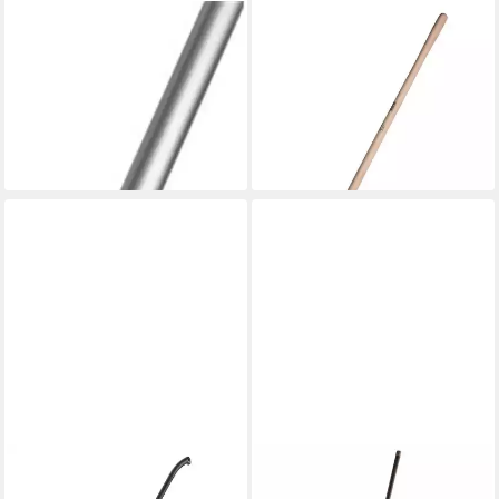
PEGGY PERFECT
FREUND VICTORIA
Besenstiel Besenstiel Metall
Stiel Freund Victoria Stiel für
mit Gewinde 130cm 18130,
Schaufeln Esche, Länge
12,14 €
(1-St)
lieferbar - in 3-4 Werktagen bei dir
1,49 €
lieferbar - in 9-11 Werktagen bei
dir
GARDENA
GARDENA
Besenstiel GARDENA
Stiel Teleskopstiel 90-145cm