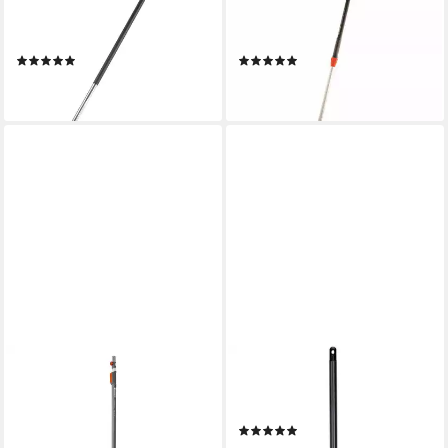
combisystem-ergoline
Stiel Verlängerungen
Aluminiumstiel 130
Gerätestiel Heimwerker Gar
(1)
(1)
ab 21,49 €
ab 35,94 €
lieferbar - in 4-5 Werktagen bei dir
lieferbar - in 2-3 Werktagen bei dir
GARDENA
GARDENA
Besenstiel GARDENA
Stiel Gardena Kleingeräte
combisystem-Teleskopstiel
Verlängerungsstiel 78 cm
(6)
160 - 290 cm