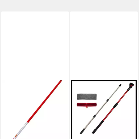
WOLF-GARTEN
EINHELL
Besenstiel Aluminium-Stiel
Teleskopstiel
ZM-A 140, multi-star
Teleskopstangenset
ab 16,95 €
BRILLIANTO, für Akku-
lieferbar - in 9-11 Werktagen bei
Fensterreiniger BRILLIANTO
dir
49,99 €
UVP
55,95 €
-11%
lieferbar - in 3-4 Werktagen bei dir