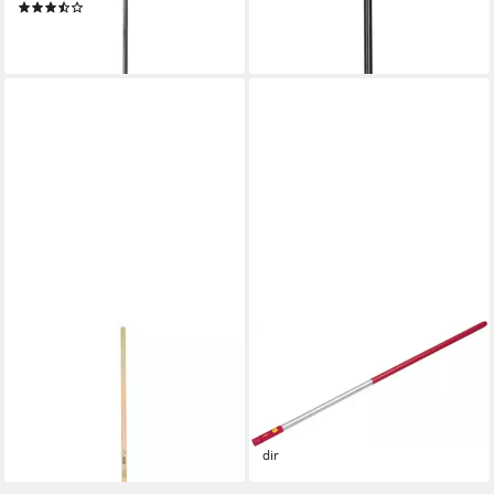
ab 20,89 €
(3)
lieferbar - in 2-3 Werktagen bei dir
ab 51,89 €
lieferbar - in 4-5 Werktagen bei dir
KERBL
WOLF-GARTEN
Stiel Gerätestiel 180cm/28-
Stiel Wolf Garten Aluminium
30mm 29611, (1-St)
Stiel ZMI 15 144 cm
8,95 €
ab 14,95 €
lieferbar - in 9-11 Werktagen bei
lieferbar - in 9-11 Werktagen bei
dir
dir