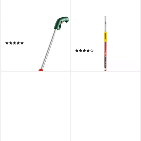
BOSCH HOME & GARDEN
WOLF-GARTEN
Teleskopstiel, Fahrstock 80–
Stiel Wolf Combisystem Multi-
115 cm
Star Vario-Stiel
(8)
71DED001650
29,99 €
UVP
52,99 €
(1)
28,94 €
-43%
lieferbar - in 2-3 Werktagen bei dir
lieferbar - in 1-2 Werktagen bei dir