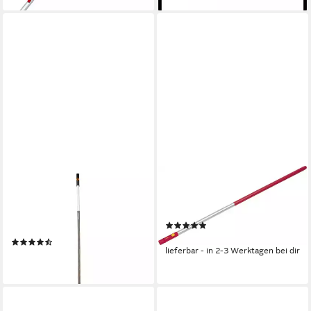
GARDENA
WOLF-GARTEN
Besenstiel GARDENA
Stiel Wolf Garten Aluminium-
combisystem-Holzstiel 150
Stiel Multi-Star ZMI 12 118
(1)
cm
20,89 €
(7)
lieferbar - in 2-3 Werktagen bei dir
ab 23,19 €
lieferbar - in 4-5 Werktagen bei dir