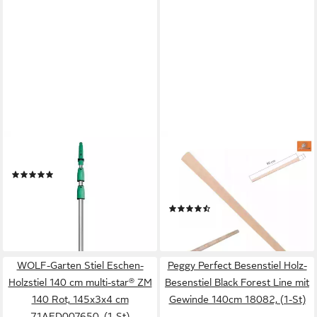
UNGER
TRIZERATOP
Teleskopstiel
Stiel Kreuzhackenstiel
(2)
Spitzhackenstiel 90 cm für 2
34,49 €
bis 3,5kg, stabil
lieferbar - in 2-3 Werktagen bei dir
(2)
5,95 €
lieferbar - in 6-7 Werktagen bei dir
WOLF-Garten Stiel Eschen-
Peggy Perfect Besenstiel Holz-
Holzstiel 140 cm multi-star® ZM
Besenstiel Black Forest Line mit
140 Rot, 145x3x4 cm
Gewinde 140cm 18082, (1-St)
71AED007650, (1-St)