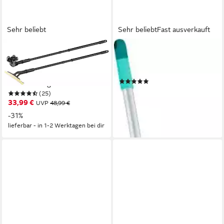
Sehr beliebt
Sehr beliebt
Fast ausverkauft
KÄRCHER
LEIFHEIT
Teleskopstiel WV
Teleskopstiel, mit Easy-Click-
Verlängerungsset, für
Funktion
(38)
Fensterreiniger
35,10 €
(25)
lieferbar - in 3-4 Werktagen bei dir
33,99 €
UVP
48,99 €
-31%
lieferbar - in 1-2 Werktagen bei dir