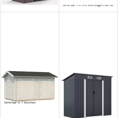
lieferbar - in 5-6 Werktagen bei dir
PALMAKO
COSTWAY
Gerätehaus Jari, BxT:
Gerätehaus, BxT: 213x112 cm,
440x286 cm, transparent
(1 St), Geräteschuppen, mit
3.873,49 €
Pultdach & Schiebetüren
112,46 €
mtl. in 48 Raten
262,99 €
UVP
369,99 €
lieferbar in 7 Wochen
13,06 €
mtl. in 24 Raten
-29%
lieferbar - in 3-4 Werktagen bei dir