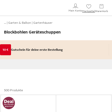
Mein Konto
Merkzettel
Warenkorb
…
Garten & Balkon
Gartenhäuser
Blockbohlen Geräteschuppen
10 €
Gutschein für deine erste Bestellung
500 Produkte