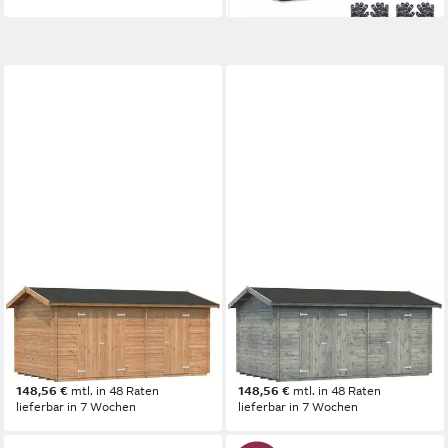
PALMAKO
PALMAKO
Gerätehaus Jari, BxT:
Gerätehaus Jari, BxT:
550x346 cm, hellbraun
550x346 cm, grau
5.116,99 €
5.116,99 €
148,56 €
mtl. in 48 Raten
148,56 €
mtl. in 48 Raten
lieferbar in 7 Wochen
lieferbar in 7 Wochen