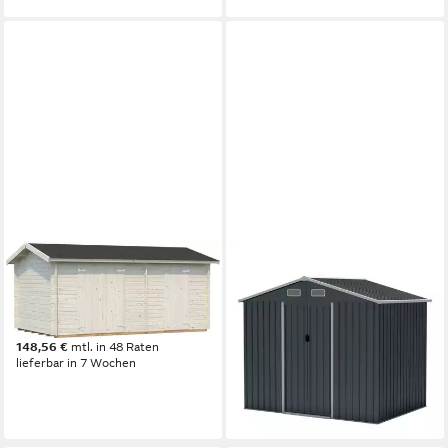
PALMAKO
COSTWAY
Gerätehaus Jari, BxT:
Gerätehaus, BxT: 236x172
550x346 cm, transparent
cm, Geräteschuppen, mit 4
5.116,99 €
Luftventile & Bodenbasis
148,56 €
mtl. in 48 Raten
328,99 €
UVP
499,99 €
lieferbar in 7 Wochen
16,34 €
mtl. in 24 Raten
-34%
lieferbar - in 3-4 Werktagen bei dir