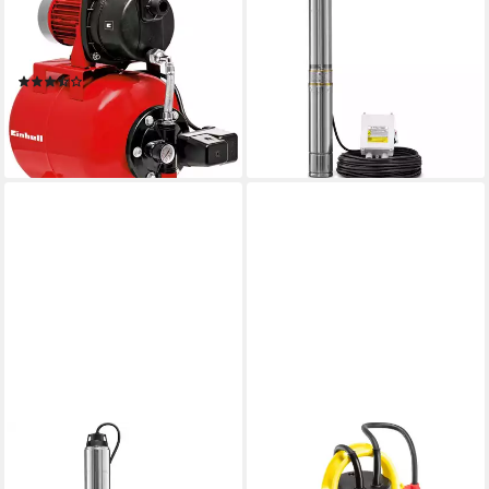
Hauswasserwerk GC-WW
Tiefbrunnenpumpe TDP
6538, 3.800 l/h max.
5500 E
186,99 €
Fördermenge
UVP
279,99 €
(8)
-33%
101,14 €
UVP
138,95 €
lieferbar - in 3-4 Werktagen bei dir
-27%
lieferbar - in 3-4 Werktagen bei dir
TROTEC
TROTEC
Tiefbrunnenpumpe TDP 750
Klarwasserpumpe