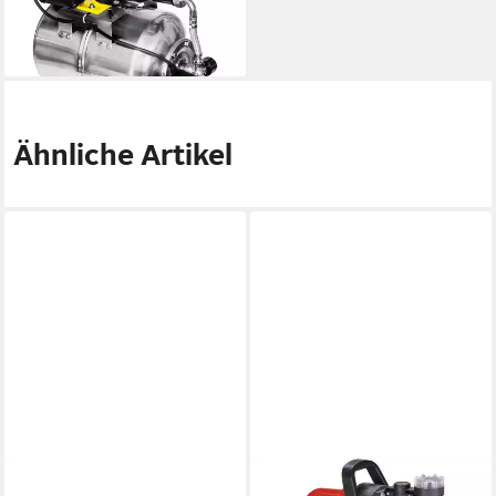
UVP
273,99 €
-32%
lieferbar - in 3-4 Werktagen bei dir
Ähnliche Artikel
METABO
HECHT