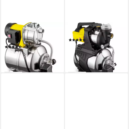
TROTEC
TROTEC
Hauswasserwerk TGP 1025
Hauswasserwerk TGP 1050 E
(1)
ES
166,99 €
UVP
199,99 €
(6)
146,99 €
UVP
189,99 €
-17%
lieferbar - in 3-4 Werktagen bei dir
-23%
lieferbar - in 3-4 Werktagen bei dir