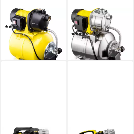
TROTEC
TROTEC
Hauswasserwerk TGP 1025 E
Hauswasserwerk TGP 1025
(2)
ES
101,99 €
UVP
149,99 €
(6)
146,99 €
-32%
UVP
189,99 €
lieferbar - in 3-4 Werktagen bei dir
-23%
lieferbar - in 3-4 Werktagen bei dir
TROTEC
TROTEC