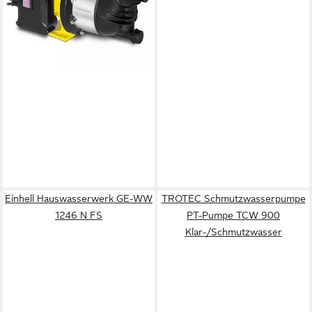
-18%
lieferbar - in 3-4 Werktagen bei dir
Einhell Hauswasserwerk GE-WW
TROTEC Schmutzwasserpumpe
1246 N FS
PT-Pumpe TCW 900
Klar-/Schmutzwasser