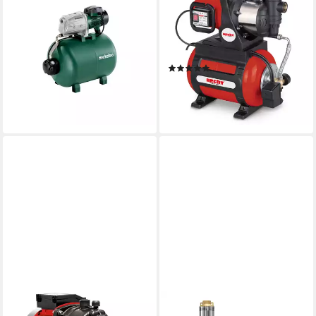
Hauswasserwerk Metabo
Hauswasserwerk 3331 mit
Hauswasserwerk HWW
4.600 l/h 1100W Edelstahl,
9000/100 G Karton
Druckschalter, 4,5bar, 45m
ab 688,40 €
Förderhöhe
leider ausverkauft
(3)
199,00 €
lieferbar - in 4-5 Werktagen bei dir
EINHELL
TROTEC