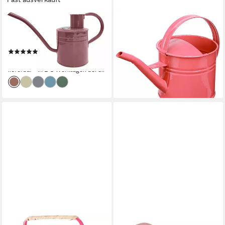
KENT & STOWE
FLORISTS PRODUCTS
Gießkanne Kent & Stowe
Gießkanne Deko Gießkanne
Gießkanne 1 L Stahl rose
aus Metall für Pflanzen und
(1)
Blumenarrangements
20,49 €
22,40 €
lieferbar - in 2-3 Werktagen bei dir
lieferbar - in 2-3 Werktagen bei dir
FLORISTS PRODUCTS
OUT OF THE BLUE