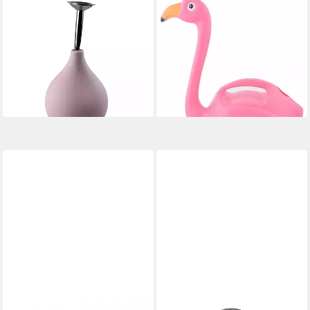
DEKOWUNDER
DEKOWUNDER
Gießkanne KLEIN ROSA
Gießkanne Flamingo
Pflanzen Sprüher 240 ml –
Gießkanne in rosa Blumen
Zerstäuber für Blumen &
Garten 1,5 Liter aus
Pflanzen
Kunststoff
7,90 €
10,90 €
lieferbar - in 3-4 Werktagen bei dir
lieferbar - in 3-4 Werktagen bei dir