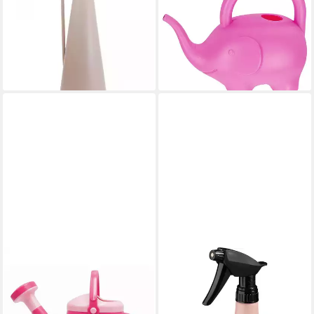
Metall mit Griff für
Kunststoff rosa 24x20x12cm
Trockenblumen und
1,5 L Kinder-Gießkanne
6,95 €
Kunstzweige
lieferbar - in 3-4 Werktagen bei dir
23,00 €
lieferbar - in 2-3 Werktagen bei dir
SPIELSTABIL
GELI
Gießkanne Spielstabil
Gießkanne Geli
Gießkanne Prinzessin,
Blumensprüher Eden 0,9 L
Abnehmbare Brause
zartrosa