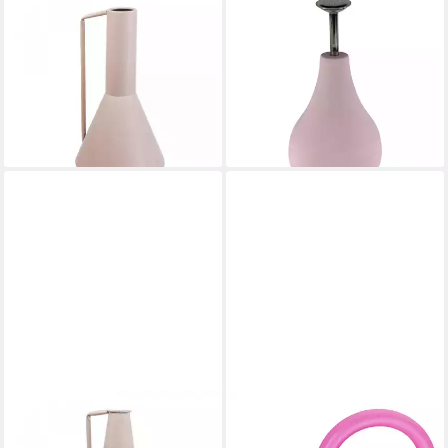
FLORISTS PRODUCTS
DEKOWUNDER
Gießkanne Deko Kanne aus
Gießkanne GROß ROSA
Metall für geschmackvolle
Pflanzensprüher 490 ml –
29,60 €
Zerstäuber für Blumen &
lieferbar - in 2-3 Werktagen bei dir
Pflanzen
9,90 €
lieferbar - in 3-4 Werktagen bei dir
FLORISTS PRODUCTS
CEPEWA
Gießkanne Dekovase aus
Gießkanne Gießkanne Elefant