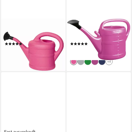
GELI
GELI
Gießkanne Kunststoff-
Gießkanne Geli Gießkanne 10
Gießkanne 1,0 l pink
L Kunststoff pink
(1)
(39)
5,99 €
9,99 €
lieferbar - in 4-5 Werktagen bei dir
lieferbar - in 4-5 Werktagen bei dir
+4
Fast ausverkauft