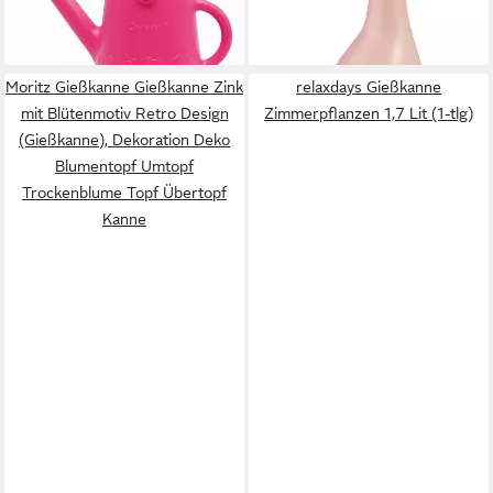
16,31 €
6,14 €
lieferbar - in 2-3 Werktagen bei dir
lieferbar - in 3-4 Werktagen bei dir
Moritz Gießkanne Gießkanne Zink
relaxdays Gießkanne
mit Blütenmotiv Retro Design
Zimmerpflanzen 1,7 Lit (1-tlg)
(Gießkanne), Dekoration Deko
Blumentopf Umtopf
Trockenblume Topf Übertopf
Kanne