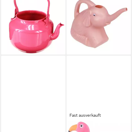
Gießkanne Nostalgische
Gießkanne Gießkanne Elefant
Teekanne Dekoration
2 L Kunststoff rosa o. grau
Landhausstil für Wohnzimmer
29x11x20 cm, leichtes,
9,20 €
kinderfreundliches Design
lieferbar - in 2-3 Werktagen bei dir
6,95 €
lieferbar - in 3-4 Werktagen bei dir
Fast ausverkauft
SHAPES - DECORATIONS
ESSCHERT DESIGN