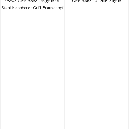
Stowe Gießkanne Olivgrün 9L
Gießkanne 10 l dunkelgrün
Stahl Klappbarer Griff Brausekopf