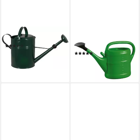
TEGAWO
GELI
Gießkanne farbig
Gießkanne, mit
(2)
Aufsteckvorrichtung, 10 Liter
29,99 €
(39)
lieferbar in 3 Wochen
ab 6,59 €
lieferbar - in 2-3 Werktagen bei dir
+4