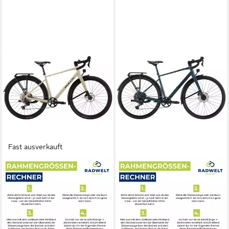
Fast ausverkauft
BULLS
BULLS
Gravelbike Bulls Daily
Gravelbike Bulls Daily
Grinder 3 grau 2026
Grinder 1 blau 2026
52 cm
Rahmenhöhe
56 cm
Rahmenhöhe
12
Gänge
10
Gänge
135 kg
Zul. Gesamtgewicht
135 kg
Zul. Gesamtgewicht
1.907,00 €
1.483,00 €