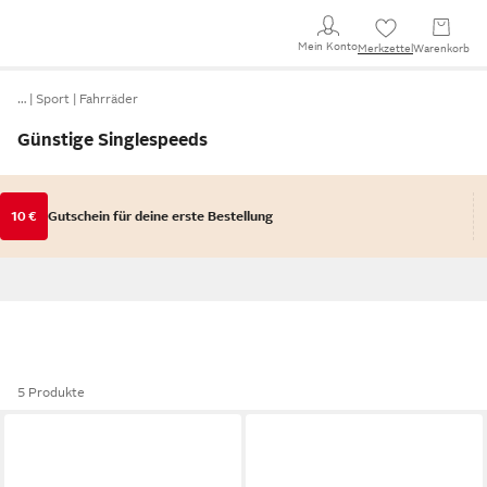
Mein Konto
Merkzettel
Warenkorb
…
Sport
Fahrräder
Günstige Singlespeeds
10 €
Gutschein für deine erste Bestellung
5 Produkte