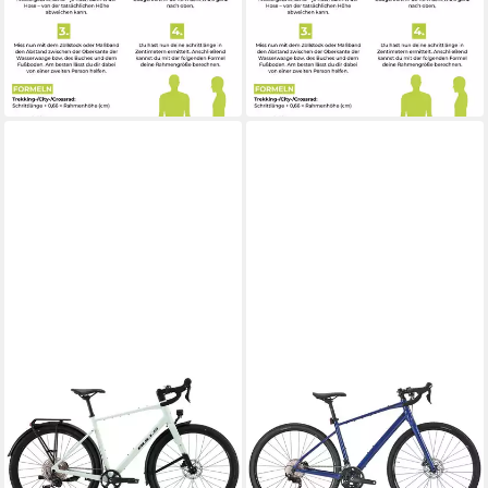
48 cm
Rahmenhöhe
52 cm
Rahmenhöhe
12
Gänge
12
Gänge
135 kg
Zul. Gesamtgewicht
125 kg
Zul. Gesamtgewicht
1.907,00 €
1.589,00 €
55,37 €
mtl. in 48 Raten
46,13 €
mtl. in 48 Raten
in 5-6 Werktagen bei dir
in 5-6 Werktagen bei dir