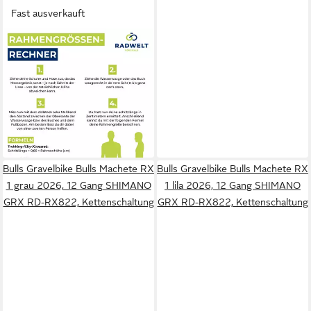
Fast ausverkauft
BULLS
Gravelbike Bulls Grinder 3
beige 2026
52 cm
Rahmenhöhe
12
Gänge
125 kg
Zul. Gesamtgewicht
1.589,00 €
46,13 €
mtl. in 48 Raten
in 5-6 Werktagen bei dir
Bulls Gravelbike Bulls Machete RX
Bulls Gravelbike Bulls Machete RX
1 grau 2026, 12 Gang SHIMANO
1 lila 2026, 12 Gang SHIMANO
GRX RD-RX822, Kettenschaltung
GRX RD-RX822, Kettenschaltung