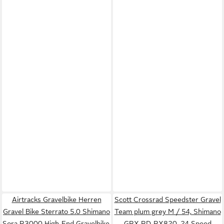
Airtracks Gravelbike Herren
Scott Crossrad Speedster Gravel
Gravel Bike Sterrato 5.0 Shimano
Team plum grey M / 54, Shimano
Sora R3000 High-End Gravelbike,
GRX RD-RX820, 24 Speed