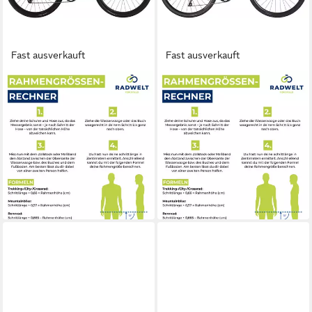
Fast ausverkauft
Fast ausverkauft
BULLS
BULLS
Gravelbike Bulls Daily
Gravelbike Bulls Grinder 2 lila
Grinder 3 grün 2026
2025
45 cm
Rahmenhöhe
55 cm
Rahmenhöhe
12
Gänge
20
Gänge
135 kg
Zul. Gesamtgewicht
125 kg
Zul. Gesamtgewicht
1.907,00 €
942,00 €
UVP
1.499,00 €
55,37 €
mtl. in 48 Raten
27,35 €
mtl. in 48 Raten
in 5-6 Werktagen bei dir
-37%
in 5-6 Werktagen bei dir