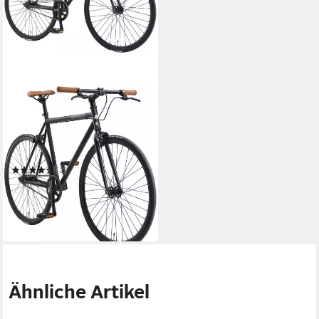
BIKESTAR
Singlespeed
53 cm
Rahmenhöhe
1
Gänge
100 kg
Zul. Gesamtgewicht
(2)
ab 272,51 €
UVP
309,90 €
13,54 €
mtl. in 24 Raten
-12%
lieferbar in 2 Wochen
Ähnliche Artikel