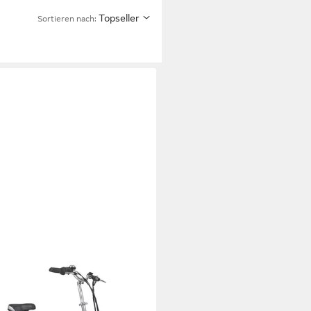
Topseller
Sortieren nach:
VELO
ad E-Bike Klapprad, 20 Zoll,
pbares Fahrrad für Damen und