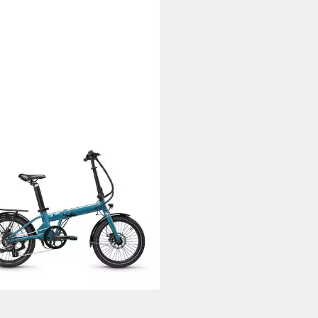
T-BIKES
ad Elektro, 20 Zoll, 7 Gang, E-
ad, Elektrofaltrad, Leicht &
bel
kg
Zul. Gesamtgewicht
(2)
9,00 €
UVP
2.299,00 €
2 €
mtl. in 48 Raten
%
rbar - in 2-3 Werktagen bei dir