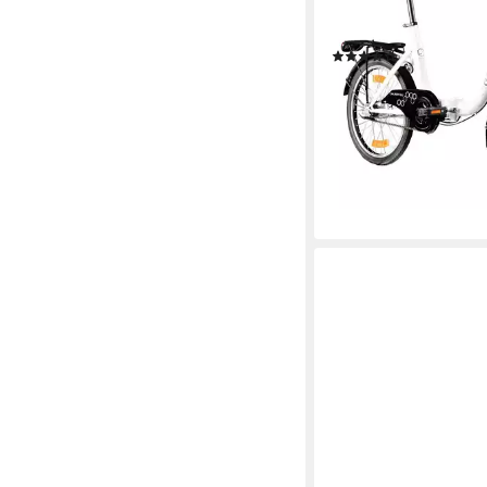
3
Gänge
120 kg
Zul. Gesamtgewic
(13)
299,00 €
UVP
499,00 €
14,85 €
mtl. in 24 Raten
-40%
lieferbar - in 4-5 Werktag