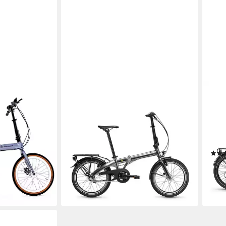
COAST-BIKES
COAS
sekundenschnell
Faltrad HIGHTIDE NO. 01 3S, Faltrad,
Faltr
luminiumrahmen
20 Zoll, 14,1 KG, 3-Gang, Leicht &
Faltr
Kompakt
Flexi
ht
3
Gänge
120 
100 kg
Zul. Gesamtgewicht
499,00 €
1.49
UVP
749,00 €
17,90 €
mtl. in 36 Raten
43,5
en bei dir
-33%
-35
lieferbar - in 2-3 Werktagen bei dir
liefe