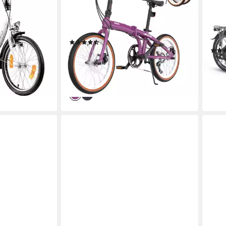
Damen&Herren,Pendler
Herr
ht
7
Gänge
35 c
100 kg
Zul. Gesamtgewicht
6
Gä
120 
(3)
369,99 €
UVP
809,99 €
999,
18,38 €
mtl. in 24 Raten
en bei dir
29,0
-54%
-17%
lieferbar - in 4-5 Werktagen bei dir
liefe