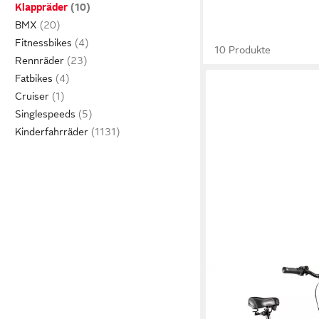
Klappräder
BMX
Fitnessbikes
10 Produkte
Rennräder
Fatbikes
Cruiser
Singlespeeds
Kinderfahrräder
AGON®
Faltrad Cruiser
35.5 cm
Rahmenhöhe