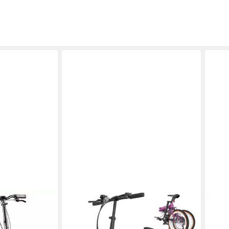
RCB
AKTI
Faltrad GK4 doppelt faltbares
Faltr
Fahrrad,20Zoll Klapprad für
klap