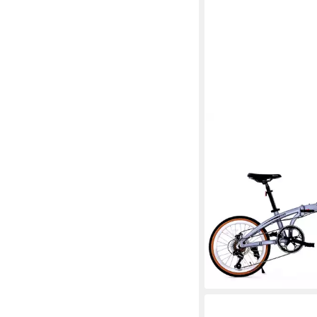
EVERCROSS TECH
Faltrad EM1 20 Zoll, 
faltbares Fahrrad, A
7
Gänge
100 kg
Zul. Gesamtgewic
359,99 €
UVP
699,99 €
17,88 €
mtl. in 24 Raten
-49%
lieferbar - in 4-5 Werktag