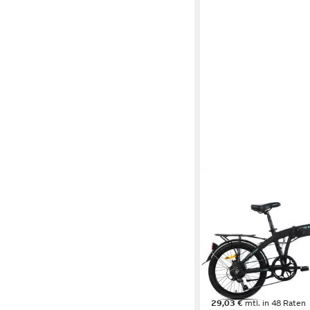
ZMH
Klapprad für Erwachs
Zoll 7-Gang Shimano
leicht
7
Gänge
120 kg
Zul. Gesamtgewic
Kettenschaltung
Schaltu
999,89 €
1.999,99 €
29,03 €
mtl. in 48 Raten