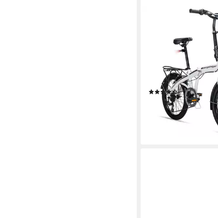
BERGSTEIGER
Faltrad Windsor 20 Zol
Shimano 6 Gang-Schal
Herren
32 cm
Rahmenhöhe
6
Gänge
100 kg
Zul. Gesamtgewic
(170)
299,90 €
14,90 €
mtl. in 24 Raten
lieferbar - in 3-4 Werktag