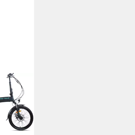
ene E-Bike 20
 Alu-Rahmen
ht
ng