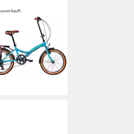
ausverkauft
LIZ
rad FLD.01
m
Rahmenhöhe
nge
kg
Zul. Gesamtgewicht
99 €
UVP
459,95 €
0 €
mtl. in 24 Raten
%
rbar in 2 Wochen