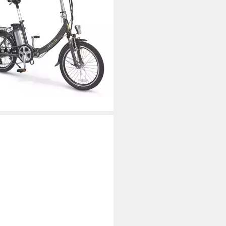
en
m
Rahmenhöhe
nge
kg
Zul. Gesamtgewicht
(15)
00 €
UVP
1.199,00 €
0 €
mtl. in 48 Raten
rbar - in 2-3 Werktagen bei dir