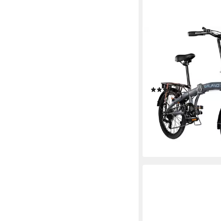
GALANO
Faltrad Metropolis
6
Gänge
120 kg
Zul. Gesamtgewic
Stahl
Rahmen
(14)
299,00 €
UVP
379,00 €
14,85 €
mtl. in 24 Raten
-21%
lieferbar - in 4-5 Werktag