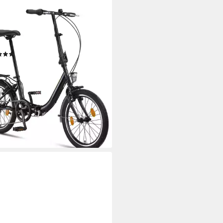
LAXX
rad Chillaxx Bike URBAN
g
Zul. Gesamtgewicht
(4)
99 €
5 €
mtl. in 24 Raten
rbar - in 3-4 Werktagen bei dir