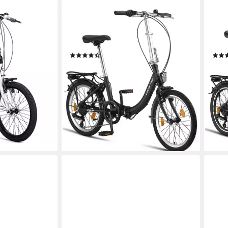
LICORNE BIKE
CHIL
l, Klapprad,
Klapprad Fold
City
tung, Damen,
95 kg
Zul. Gesamtgewicht
95 k
(19)
364,99 €
314,
18,13 €
mtl. in 24 Raten
15,6
lieferbar - in 2-3 Werktagen bei dir
liefe
ht
en bei dir