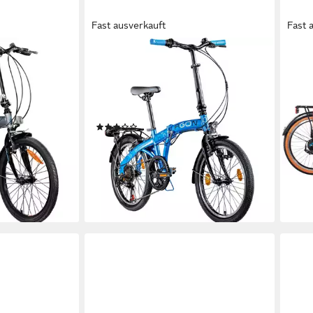
Fast ausverkauft
Fast 
AGON®
CHIL
Faltrad Parklane
Falt
33 cm
Rahmenhöhe
33 c
ht
6
Gänge
6
Gä
120 kg
Zul. Gesamtgewicht
120 
(8)
299,
289,00 €
UVP
449,00 €
14,9
14,35 €
mtl. in 24 Raten
-35
-36%
liefe
en bei dir
lieferbar - in 4-5 Werktagen bei dir