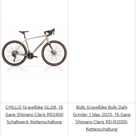
AIRTRACKS
Gravelbike 28 Herren Gravel
Bike WHISPER ELITE HD
Fahrrad 2 x 10 Shimano GRX
400, 20 Gang,
1.149,00 €
Kettenschaltung, High End
UVP
1.599,00 €
Gravel Fahrrad - Rahmenhöhe
-28%
lieferbar - in 5-6 Werktagen bei dir
52cm - Modell 2026
CHILLIZ Gravelbike GL.08, 16
Bulls Gravelbike Bulls Daily
Gang Shimano Claris RD2400
Grinder 1 blau 2025, 16 Gang
Schaltwerk, Kettenschaltung
Shimano Claris RD-R2000,
Kettenschaltung