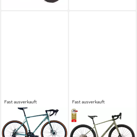
lieferbar - in 5-6 Werktagen bei dir
Fast ausverkauft
Fast ausverkauft
WYNN
BULLS
Gravelbike GRL3.0, 14 Gang
Gravelbike Bulls Grinder 3
Shimano Tourney Schaltwerk,
grün 2026, 12 Gang
Kettenschaltung
SHIMANO GRX RD-RX822,