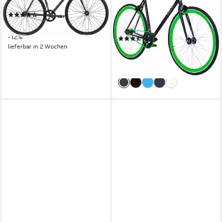
für Damen und Herren
ohne Schaltung, Fixie Fahrrad
(2)
Singlespeed Damen Herren
ab 272,51 €
UVP
309,90 €
165 - 195 cm retro Urban
-12%
(8)
Bike
lieferbar in 2 Wochen
249,00 €
UVP
389,00 €
-36%
lieferbar - in 5-6 Werktagen bei dir