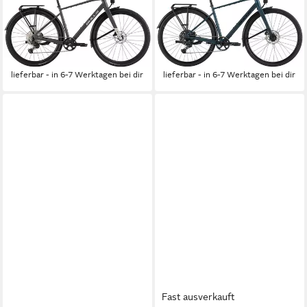
3 anthrazit 2026, 12 Gang
1 blau 2026, 10 Gang
SHIMANO GRX RD-RX822,
SHIMANO Cues RD-U6000,
Kettenschaltung
Kettenschaltung
1.907,00 €
1.483,00 €
lieferbar - in 6-7 Werktagen bei dir
lieferbar - in 6-7 Werktagen bei dir
Fast ausverkauft