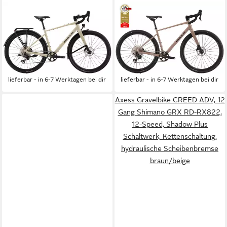
BULLS
BULLS
Gravelbike Bulls Daily Grinder
Gravelbike Bulls Grinder 3
3 grau 2026, 12 Gang
beige 2026, 12 Gang
SHIMANO GRX RD-RX822,
SHIMANO GRX RD-RX822,
Kettenschaltung
Kettenschaltung
1.907,00 €
1.589,00 €
lieferbar - in 6-7 Werktagen bei dir
lieferbar - in 6-7 Werktagen bei dir
Axess Gravelbike CREED ADV, 12
Gang Shimano GRX RD-RX822,
12-Speed, Shadow Plus
Schaltwerk, Kettenschaltung,
hydraulische Scheibenbremse
braun/beige