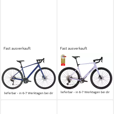
Fast ausverkauft
Fast ausverkauft
BULLS
BULLS
Gravelbike Bulls Grinder 2 lila
Gravelbike Bulls Machete RX
2025, 20 Gang Shimano GRX
1 lila 2026, 12 Gang
RD-RX400, Kettenschaltung
SHIMANO GRX RD-RX822,
942,00 €
UVP
1.499,00 €
Kettenschaltung
2.119,00 €
-37%
lieferbar - in 6-7 Werktagen bei dir
lieferbar - in 6-7 Werktagen bei dir