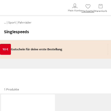
Mein Konto
Merkzettel
Warenkorb
…
Sport
Fahrräder
Singlespeeds
10 €
Gutschein für deine erste Bestellung
1 Produkte