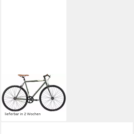
BIKESTAR
Singlespeed, 1 Gang Shimano,
für Damen und Herren
ab 272,51 €
UVP
309,90 €
-12%
lieferbar in 2 Wochen