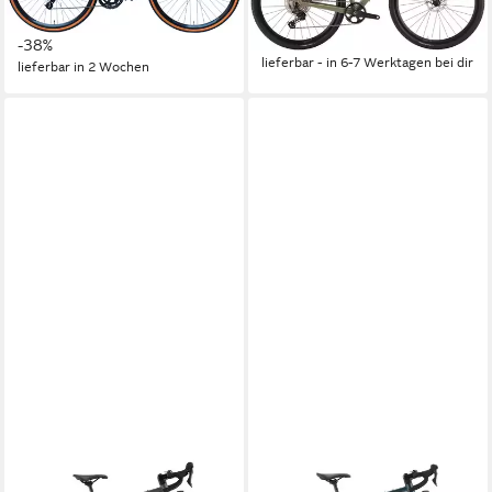
488,20 €
UVP
791,95 €
Kettenschaltung
1.589,00 €
-38%
lieferbar - in 6-7 Werktagen bei dir
lieferbar in 2 Wochen
BULLS
BULLS
Gravelbike Bulls Daily Grinder
Gravelbike Bulls Daily Grinder