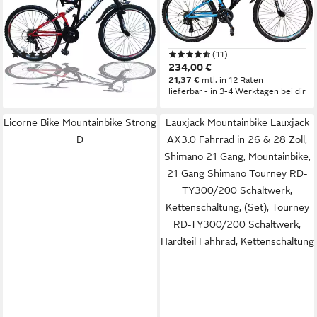
46 cm
Rahmenhöhe
46 cm
Rahmenhöhe
21
Gänge
21
Gänge
100 kg
Zul. Gesamtgewicht
100 kg
Zul. Gesamtgewicht
(8)
(11)
234,00 €
234,00 €
21,37 €
mtl. in 12 Raten
21,37 €
mtl. in 12 Raten
lieferbar - in 3-4 Werktagen bei dir
lieferbar - in 3-4 Werktagen bei dir
Licorne Bike Mountainbike Strong
Lauxjack Mountainbike Lauxjack
D
AX3.0 Fahrrad in 26 & 28 Zoll,
Shimano 21 Gang, Mountainbike,
21 Gang Shimano Tourney RD-
TY300/200 Schaltwerk,
Kettenschaltung, (Set), Tourney
RD-TY300/200 Schaltwerk,
Hardteil Fahhrad, Kettenschaltung