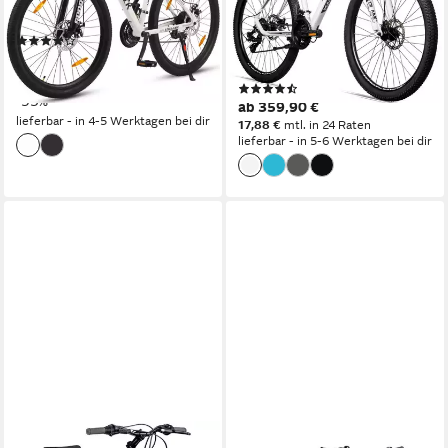
120 kg
Zul. Gesamtgewicht
Herren
Eisen
Rahmen
48 cm
Rahmenhöhe
(44)
21
Gänge
289,99 €
UVP
619,99 €
100 kg
Zul. Gesamtgewicht
14,40 €
mtl. in 24 Raten
(113)
-53%
ab 359,90 €
lieferbar - in 4-5 Werktagen bei dir
17,88 €
mtl. in 24 Raten
lieferbar - in 5-6 Werktagen bei dir
GALANO
CARPAT SPORT