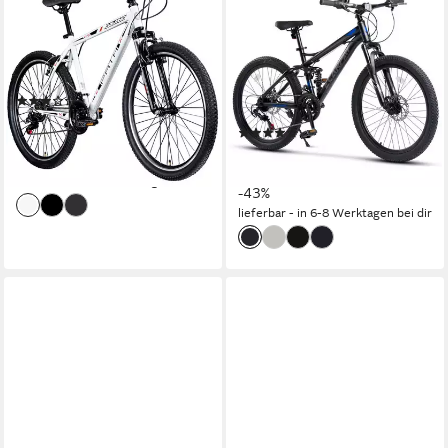
Mountainbike Path
Mountainbike 24 26 27.5 29
Zoll Fahrrad für Herren
46 cm
Rahmenhöhe
21
Gänge
Damen Jungen
120 kg
Zul. Gesamtgewicht
21
Gänge
(14)
120 kg
Zul. Gesamtgewicht
230,00 €
UVP
349,00 €
(14)
21,01 €
mtl. in 12 Raten
339,99 €
UVP
599,99 €
-34%
16,89 €
mtl. in 24 Raten
lieferbar - in 5-6 Werktagen bei dir
-43%
lieferbar - in 6-8 Werktagen bei dir