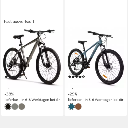
Fast ausverkauft
CARPAT SPORT
KESKIN EBIKE
Mountainbike 24 26 29 Zoll
Mountainbike Keskin MTB1,
Fahrrad für Herren Damen,
26 Zoll Fahrrad für Herren
Mädchen und Jungen
Damen, Mädchen und Jungen
21
Gänge
36 cm
Rahmenhöhe
120 kg
Zul. Gesamtgewicht
21
Gänge
aluminium
Rahmen
120 kg
Zul. Gesamtgewicht
(29)
(7)
309,99 €
339,00 €
UVP
499,99 €
UVP
480,00 €
15,40 €
mtl. in 24 Raten
16,84 €
mtl. in 24 Raten
-38%
-29%
lieferbar - in 6-8 Werktagen bei dir
lieferbar - in 5-6 Werktagen bei dir