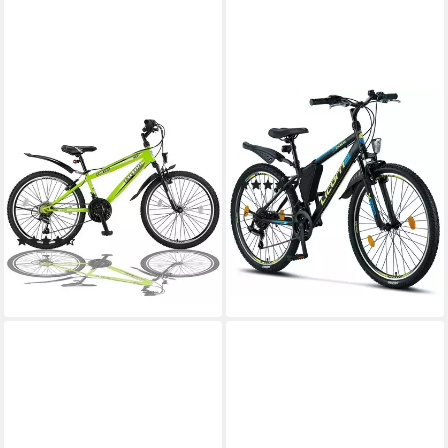
TALSON
LICORNE BIKE
Mountainbike 26 Zoll Fahrrad
Mountainbike Guide
mit
95 kg
Zul. Gesamtgewicht
37 cm
Rahmenhöhe
(107)
21
Gänge
319,99 €
100 kg
Zul. Gesamtgewicht
15,89 €
mtl. in 24 Raten
lieferbar - in 4-5 Werktagen bei dir
(19)
230,00 €
21,01 €
mtl. in 12 Raten
lieferbar - in 3-4 Werktagen bei dir