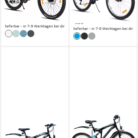
150 kg
Zul. Gesamtgewicht
(6)
ab 299,99 €
369,99 €
ab 229,99 €
329,99 €
14,90 €
mtl. in 24 Raten
21,01 €
mtl. in 12 Raten
-19%
-30%
lieferbar - in 7-9 Werktagen bei dir
lieferbar - in 7-9 Werktagen bei dir
TALSON
TALSON
Mountainbike 26 Zoll Fahrrad
Mountainbike 26 Zoll Fahrrad
mit
mit