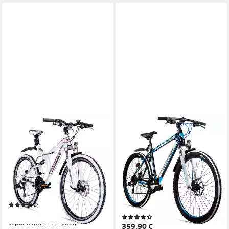
BERGSTEIGER
BERGSTEIGER
Mountainbike Phoenix 26 Zoll,
Mountainbike Canberra 26,
geeignet ab 160 cm, Damen,
29 Zoll Mountainbike,
Herren
geeignet ab 160 cm, Damen,
Herren
48 cm
Rahmenhöhe
21
Gänge
21
Gänge
100 kg
Zul. Gesamtgewicht
100 kg
Zul. Gesamtgewicht
Stahl
Rahmen
(18)
359,90 €
(41)
17,88 €
mtl. in 24 Raten
359,90 €