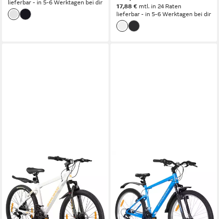
lieferbar - in 5-6 Werktagen bei dir
17,88 €
mtl. in 24 Raten
lieferbar - in 5-6 Werktagen bei dir
HILAND
HILAND
Mountainbike 26 27,5 Zoll
Mountainbike 26/27,5/29 Zoll
Geländefähiges Fahrrad für
Herren Damen
Männer und Frauen
Studentenräder, Gelände
Pendlerräder
150 kg
Zul. Gesamtgewicht