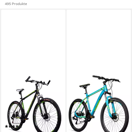
495 Produkte
BERGSTEIGER
BERGSTEIGER
Mountainbike Detroit 29 Zoll
Mountainbike Makalu 26, 29
Mountainbike, geeignet ab
Zoll Mountainbike Alu,
170 cm
geeignet ab 150 cm, Damen,
Herren
51 cm
Rahmenhöhe
21
Gänge
48 cm
Rahmenhöhe
100 kg
Zul. Gesamtgewicht
21
Gänge
100 kg
Zul. Gesamtgewicht
(61)
329,90 €