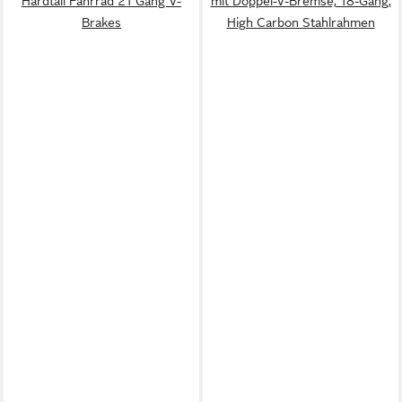
Hardtail Fahrrad 21 Gang V-
mit Doppel-V-Bremse, 18-Gang,
Brakes
High Carbon Stahlrahmen