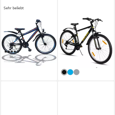
Sehr beliebt
TALSON
HILAND
Mountainbike 26 Zoll Fahrrad
Mountainbike 26/27,5/29 Zoll
mit
Fahrrad Herren Damen
Student, Gelände & Pendler
37 cm
Rahmenhöhe
21
Gänge
150 kg
Zul. Gesamtgewicht
100 kg
Zul. Gesamtgewicht
ab 269,99 €
329,99 €
(45)
13,41 €
mtl. in 24 Raten
230,00 €
-18%
21,01 €
mtl. in 12 Raten
lieferbar - in 3-4 Werktagen bei dir
lieferbar - in 7-9 Werktagen bei dir