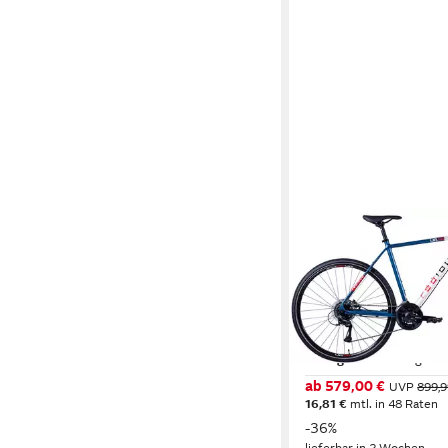
REDLOUD
Cityrad 28 Zoll Shima
Gang Hydraulische S
Federgabel
54 cm
Rahmenhöhe
24
Gänge
120 kg
Zul. Gesamtgewic
ab 579,00 €
UVP
899,9
16,81 €
mtl. in 48 Raten
-36%
lieferbar in 2 Wochen