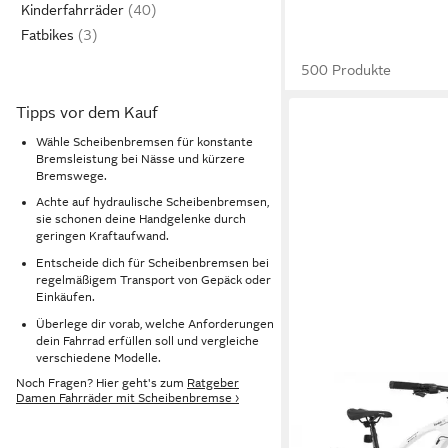
Kinderfahrräder
Fatbikes
500 Produkte
Tipps vor dem Kauf
Wähle Scheibenbremsen für konstante
Bremsleistung bei Nässe und kürzere
Bremswege.
Achte auf hydraulische Scheibenbremsen,
sie schonen deine Handgelenke durch
geringen Kraftaufwand.
Entscheide dich für Scheibenbremsen bei
regelmäßigem Transport von Gepäck oder
Einkäufen.
Überlege dir vorab, welche Anforderungen
dein Fahrrad erfüllen soll und vergleiche
verschiedene Modelle.
Noch Fragen? Hier geht's zum
Ratgeber
VANKEL
Damen Fahrräder mit Scheibenbremse ›
Mountainbike Shimano
29 Zoll MTB für Dam