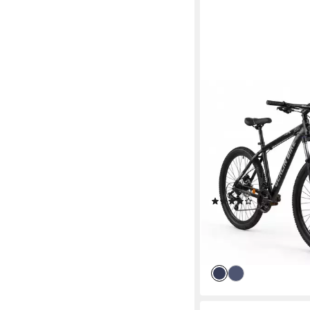
BERLIN BIKE
Mountainbike MTB1 Se
Komplettset 26/27,5/
Shimano-Ausstattung
21
Gänge
120 kg
Zul. Gesamtgewic
Aluminium
Rahmen
(23)
ab 299,00 €
UVP
499,0
14,85 €
mtl. in 24 Raten
-40%
lieferbar - in 4-5 Werktag