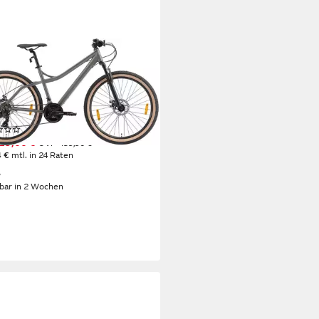
STAR
tainbike
m
Rahmenhöhe
änge
kg
Zul. Gesamtgewicht
(2)
29,00 €
UVP
459,90 €
4 €
mtl. in 24 Raten
%
rbar in 2 Wochen