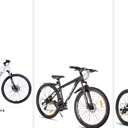
HILAND
LAU
no Acera 24
Mountainbike 27.5 Zoll Offroad-MTB
Moun
cheibenbremse
für Erwachsene, Männer und Frauen
Fahr
Gang
24
Gänge
150 kg
Zul. Gesamtgewicht
43 c
21
G
359,99 €
439,99 €
ht
110 k
17,88 €
mtl. in 24 Raten
9 €
-18%
303,
lieferbar - in 8-10 Werktagen bei dir
15,10
-54