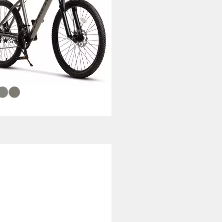
änge
kg
Zul. Gesamtgewicht
inium
Rahmen
(29)
99,99 €
UVP
489,99 €
0 €
mtl. in 24 Raten
%
rbar - in 7-9 Werktagen bei dir