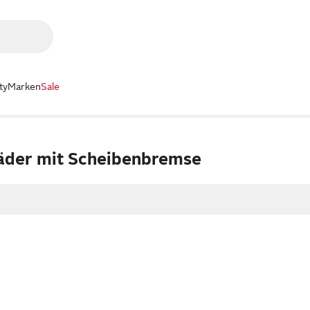
ty
Marken
Sale
äder mit Scheibenbremse