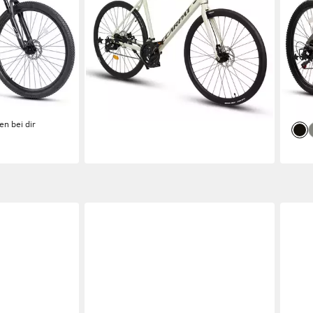
24
Gänge
120 kg
Zul. Gesamtgewicht
21
G
Kettenschaltung
Schaltung
ht
120 
ng
alum
(5)
329,99 €
UVP
499,99 €
16,39 €
mtl. in 24 Raten
ab 2
9 €
-34%
14,9
lieferbar - in 7-9 Werktagen bei dir
-39
liefe
en bei dir