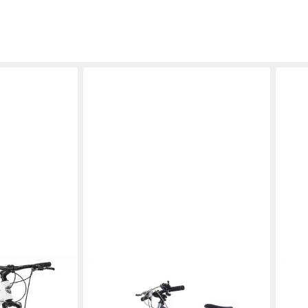
EVERCROSS TECH
LAU
 Schaltwerk,
Mountainbike EM3 Fahrrad 26 Zoll
Moun
en und Herren
MTB für Damen und Herren,
28 Z