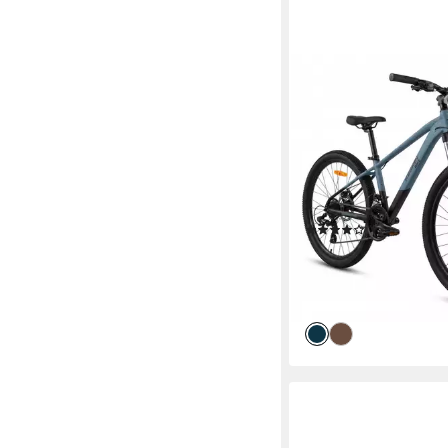
KESKIN EBIKE
Mountainbike Keskin M
Fahrrad für Herren 
und Jungen
39 cm
Rahmenhöhe
21
Gänge
120 kg
Zul. Gesamtgewic
(5)
349,00 €
UVP
510,00 €
17,33 €
mtl. in 24 Raten
-32%
lieferbar - in 5-6 Werktag