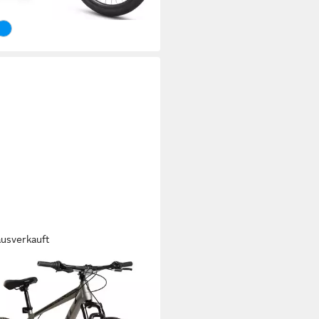
rbar - in 6-8 Werktagen bei dir
ausverkauft
AT SPORT
tainbike 24 26 29 Zoll Fahrrad
Herren Damen, Mädchen und
gen