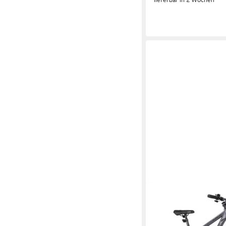
VELORS
Mountainbike 26 27.5 
Fahrrad für Herren 
und Jungen