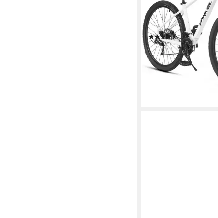
21
Gänge
100 kg
Zul. Gesamtgewic
Aluminium
Rahmen
(3)
344,99 €
UVP
649,99 €
17,14 €
mtl. in 24 Raten
-47%
lieferbar - in 6-8 Werktag