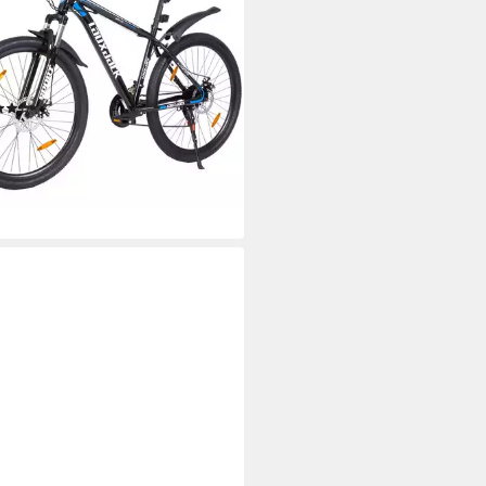
ibenbremse, herren
änge
g
Zul. Gesamtgewicht
n
Rahmen
(65)
99,99 €
UVP
639,99 €
0 €
mtl. in 24 Raten
%
rbar - in 6-8 Werktagen bei dir