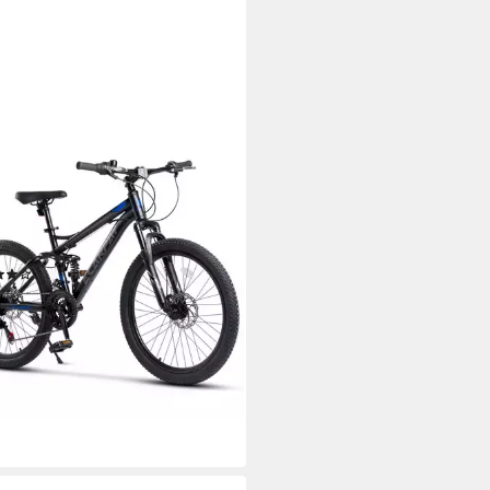
AT SPORT
tainbike 24 26 27.5 29 Zoll
rad für Herren Damen Jungen
änge
kg
Zul. Gesamtgewicht
(14)
99 €
UVP
599,99 €
9 €
mtl. in 24 Raten
%
rbar - in 7-9 Werktagen bei dir