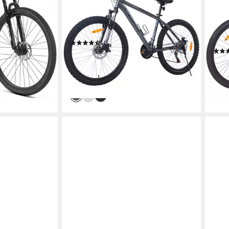
Shimano 21 Gang
Sche
ht
21
Gänge
21
G
100 kg
Zul. Gesamtgewicht
110 k
Eise
(19)
289,99 €
UVP
699,99 €
ab 2
14,40 €
mtl. in 24 Raten
14,9
-59%
en bei dir
-53
lieferbar - in 5-6 Werktagen bei dir
liefe