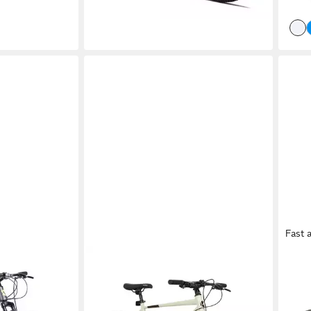
liefe
Fast 
CARPAT SPORT
CARP
29 Zoll
Cityrad 28 Zoll Fahrrad für Herren
Moun
Damen, Mädchen
Damen
für 
Jun