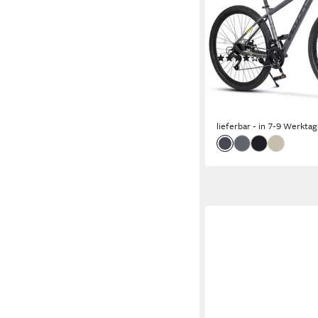
21
Gänge
120 kg
Zul. Gesamtgewic
Kettenschaltung
Schaltu
(9)
ab 314,99 €
UVP
449,9
(15,00 €/ 1 Stk)
15,65 €
mtl. in 24 Raten
-30%
lieferbar - in 7-9 Werktag