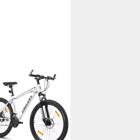
XJACK
tainbike Lauxjack AX3.0
rad in 26 & 28 Zoll, Shimano 21
, Mountainbike
m
Rahmenhöhe
änge
g
Zul. Gesamtgewicht
(52)
99 €
UVP
659,99 €
 €
mtl. in 24 Raten
%