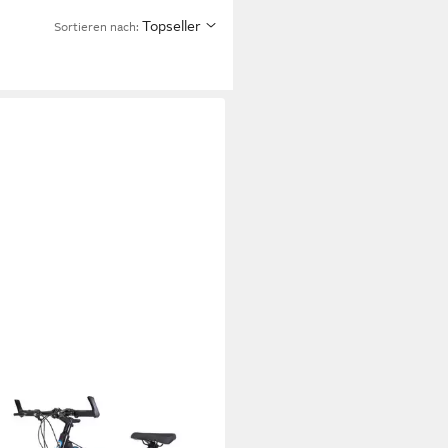
Topseller
Sortieren nach:
XJACK
tainbike Lauxjack Fahrrad 26 &
oll Mountainbike,