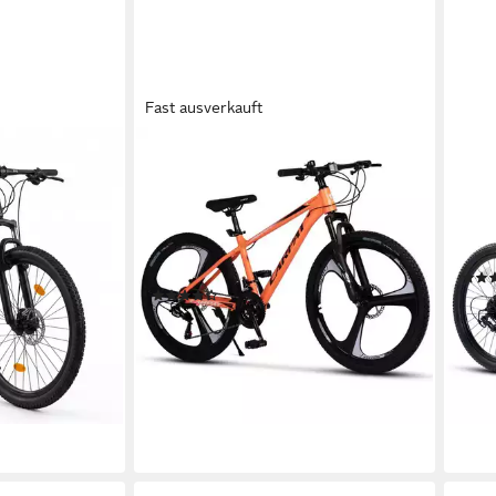
Fast ausverkauft
CARPAT SPORT
CARP
rien-
Mountainbike 26 27.5 Zoll Fahrrad
Moun
29 Zoll mit
für Herren Damen
Fahr
21
Gänge
21
G
120 kg
Zul. Gesamtgewicht
120 
Aluminium
Rahmen
ht
(5)
339,
349,99 €
UVP
489,99 €
16,8
17,38 €
mtl. in 24 Raten
0 €
-43
-29%
liefe
lieferbar - in 7-9 Werktagen bei dir
en bei dir