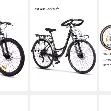
Fast ausverkauft
CARPAT SPORT
BIKE
TB1, 29 Zoll
Cityrad 28 Zoll Trekking Bike City
Moun
Damen, Mädchen
Fahrrad für Damen Herren
43 c
21
G
21
Gänge
100 
120 kg
Zul. Gesamtgewicht
Aluminium
Rahmen
ab 3
ht
(1)
16,3
399,99 €
UVP
599,99 €
-28
19,87 €
mtl. in 24 Raten
liefe
-33%
lieferbar - in 8-10 Werktagen bei dir
en bei dir