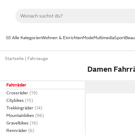
Alle Kategorien
Wohnen & Einrichten
Mode
Multimedia
Sport
Beau
Startseite
Fahrzeuge
Damen Fahrr
Fahrräder
Crossräder
Citybikes
Trekkingräder
Mountainbikes
Gravelbikes
Rennräder