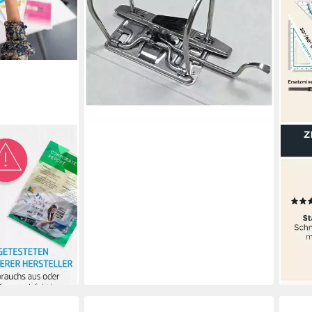
lieferbar - in 2-3 Werktagen bei dir
+6
CAL
atrone 305
Zirk
patrone (3
Geod
drucken)
Sch
12,9
en bei dir
-28
liefe