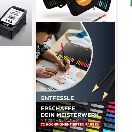
LIEBERGE
Buntstift Premium Set 72 Farben in
Profi-Nylon-Etui, (Set, 72-tlg., 72
Buntstifte in Profi-Nylon-Case), 72