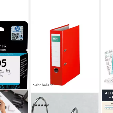
Sehr beliebt
OTTO OFFICE
Aktenordner Exclusive I
(25)
3,29 €