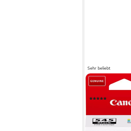
Sehr beliebt
CANON
PG-545 Tintenpatrone 
Druckerpatrone 545 
(581)
ab 18,67 €
lieferbar - in 1-2 Werktag