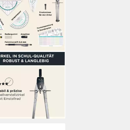
CUSO
el Set im Federmäppchen mit
reieck & Lineal und Zubehör -
warz
(4)
5 €
UVP
17,95 €
%
rbar - in 2-3 Werktagen bei dir