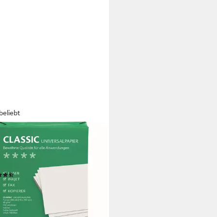
beliebt
A
erpapier SoldanPlus
erpapier CLASSIC, DIN A4, 80
, Pack: 500 Blatt
(29)
 €
rbar - in 2-3 Werktagen bei dir