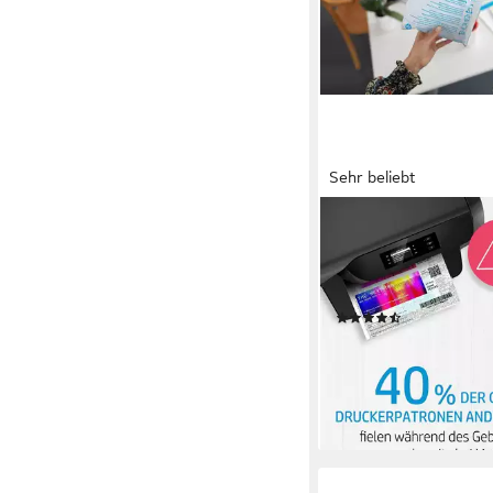
Sehr beliebt
HP
HP original Druckerp
schwarz/black Tinten
Probemonate gratis* 
(1015)
13,49 €
lieferbar - in 1-2 Werktag