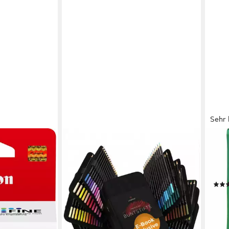
Sehr 
INAP
(original
Kopi
schwarz)
Kopi
g/m²
en bei dir
3,92
liefe