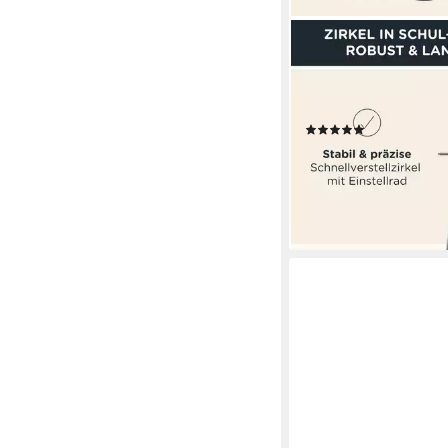
CALCUSO
Zirkel Set im Federm
Geodreieck & Lineal u
Schwarz
(4)
12,95 €
UVP
17,95 €
-28%
lieferbar - in 2-3 Werktag