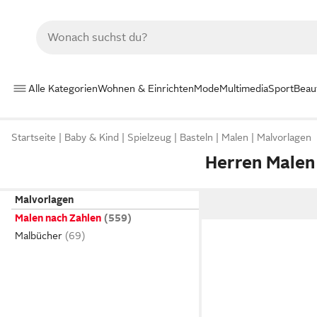
Alle Kategorien
Wohnen & Einrichten
Mode
Multimedia
Sport
Beau
Startseite
Baby & Kind
Spielzeug
Basteln
Malen
Malvorlagen
Herren Malen
Malvorlagen
Malen nach Zahlen
Malbücher