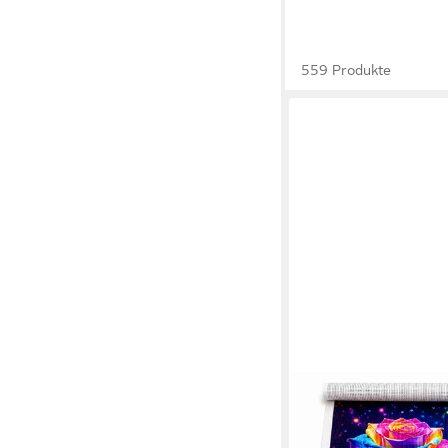
559 Produkte