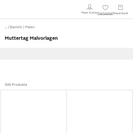
Mein Konto
Merkzettel
Warenkorb
…
Basteln
Malen
Muttertag Malvorlagen
500 Produkte