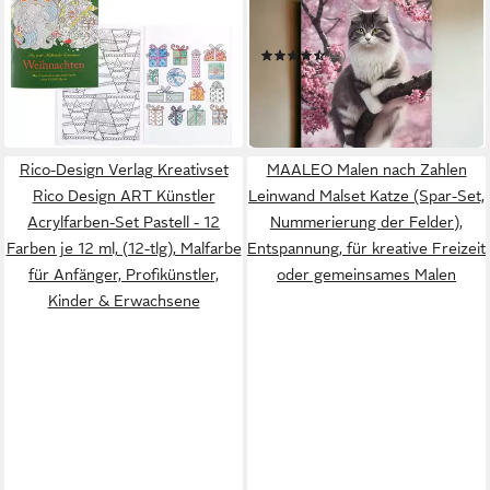
Malvorlage Idena Malbuch
Malen nach Zahlen Malen
Weihnachten 64 Seiten
nach Zahlen Set 40x50cm -
ab 3,99 €
17x23cm + 20162
Kätzchenzauber auf
(4)
in 3-4 Werktagen bei dir
Leinwand
17,99 €
UVP
39,90 €
-55%
in 3-4 Werktagen bei dir
Rico-Design Verlag Kreativset
MAALEO Malen nach Zahlen
Rico Design ART Künstler
Leinwand Malset Katze (Spar-Set,
Acrylfarben-Set Pastell - 12
Nummerierung der Felder),
Farben je 12 ml, (12-tlg), Malfarbe
Entspannung, für kreative Freizeit
für Anfänger, Profikünstler,
oder gemeinsames Malen
Kinder & Erwachsene