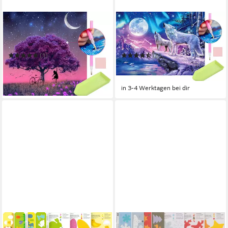
MALATEC
MALATEC
Malen nach Zahlen Mädchen
Malen nach Zahlen 5d
am Baum - 5D Diamond
Diamond Painting DIY Wölfe
Painting Set 30x30cm
(1)
(8)
9,99 €
9,99 €
UVP
16,90 €
UVP
16,90 €
-41%
-41%
in 3-4 Werktagen bei dir
in 3-4 Werktagen bei dir
FAMILIENMOMENTE
FAMILIENMOMENTE