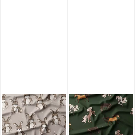
LEYLAS WELT
LEYLAS WELT
Stoff Stoff Jersey Teddyhase
Stoff Stoff French Terry Wild
Kuscheltier Katzengold
Mustang Pferde
Design, Reaktivdruck
Eigenproduktion
24,90 €
26,50 €
(24,90 €/ 1 m)
(26,50 €/ 1 m)