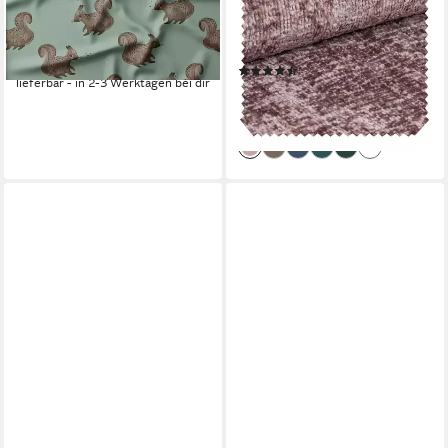
Meinhörnchen Eichhörnchen
Hochwertiger eleganter
150 cm WB, Reaktivdruck
Möbelstoff, Wasserdicht, uv-
26,50 €
beständig, lichtecht,
(26,50 €/ 1 m)
(3)
Meterware, 1lfm
lieferbar - in 2-3 Werktagen bei dir
11,99 €
(11,99 €/ 1 m)
lieferbar - in 2-3 Werktagen bei dir
+11