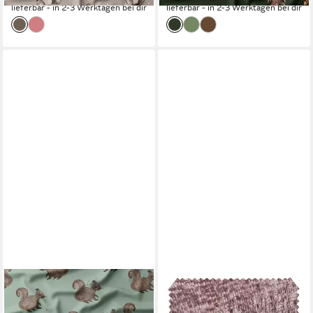
lieferbar - in 2-3 Werktagen bei dir
lieferbar - in 2-3 Werktagen bei dir
LEYLAS WELT
NOVELY®
Stoff Stoff French Terry
Stoff TRENTO Polsterstoff -