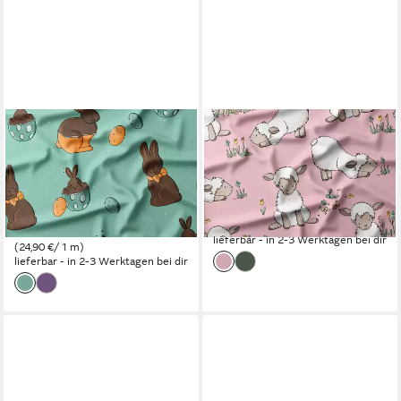
LEYLAS WELT
LEYLAS WELT
Stoff Stoff Jersey
Stoff Jersey Stoff Lämmchen
Osterschoki Schokolade
Lamm Schaf Katzengold
Katzengold Design,
Design 160 cm, Reaktivdruck
24,90 €
Reaktivdruck
(24,90 €/ 1 m)
24,90 €
lieferbar - in 2-3 Werktagen bei dir
(24,90 €/ 1 m)
lieferbar - in 2-3 Werktagen bei dir