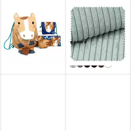
MADDMA
NOVELY®
Stoff Stoffpanel Tierbeutel
Stoff PORTO - Polsterstoff in
bedrucktes Schnittmuster
Breitcord-Optik - Ultraweicher
80x150cm Käselotti, Pferd
Möbelstoff, Samtige Haptik,
17,06 €
Reißfest, Fusselfrei, Robust,
(14,22 €/ 1 qm)
(69)
Meterware, 1lfm
lieferbar - in 2-3 Werktagen bei dir
9,99 €
(1,85 €/ 100 g)
lieferbar - in 2-3 Werktagen bei dir
+34