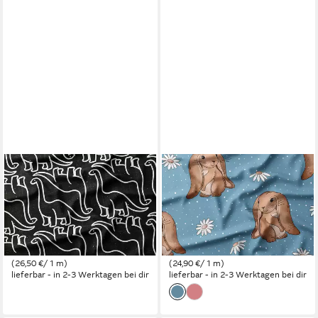
LEYLAS WELT
LEYLAS WELT
Stoff Stoff French Terry
Stoff Stoff Jersey Hasilein
Baumwolle Dinosausi
160 cm WB Eigenproduktion
Dinosaurier Eigenproduktion,
Katzengold Design,
Reaktivdruck
Reaktivdruck
26,50 €
24,90 €
(26,50 €/ 1 m)
(24,90 €/ 1 m)
lieferbar - in 2-3 Werktagen bei dir
lieferbar - in 2-3 Werktagen bei dir