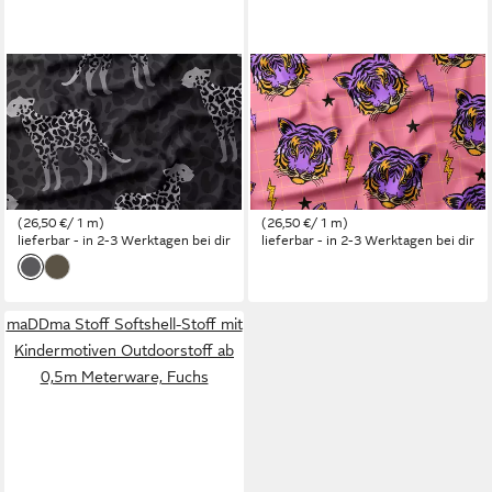
LEYLAS WELT
LEYLAS WELT
Stoff Stoff French Terry Leo
Stoff Stoff French Terry
in Love XL 160 cm WB
Tigerroar 150 cm breit
Eigenproduktion,
Katzengold Designs,
Reaktivdruck
Reaktivdruck
26,50 €
26,50 €
(26,50 €/ 1 m)
(26,50 €/ 1 m)
lieferbar - in 2-3 Werktagen bei dir
lieferbar - in 2-3 Werktagen bei dir
maDDma Stoff Softshell-Stoff mit
Kindermotiven Outdoorstoff ab
0,5m Meterware, Fuchs