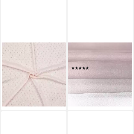
MADDMA
EVENT KAUF
Stoff 0,5m Pointoille-Stoff
Stoff Tüll Meterware, Breite
Jersey Meterware
160 cm
(1)
Baumwollstoff Ajour
1,89 €
Lochmuster, rose meliert
(1,89 €/ 1 qm)
8,21 €
lieferbar - in 2-3 Werktagen bei dir
(11,73 €/ 1 qm)
+27
lieferbar - in 3-4 Werktagen bei dir
+20