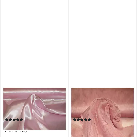
JIREX TRADING COMPANY
JIREX TRADING COMPANY
Stoff Satin Meterware für
Stoff Tüll Stoff Petticoat Tütü
Deko,Basteln,Kleidung 150cm
Meterware Deko 150cm breit
breit UNI
2-Way Stretch
(13)
(6)
2,39 €
1,56 €
UVP
2,99 €
UVP
1,99 €
(2,39 €/ 1 m)
(1,56 €/ 1 m)