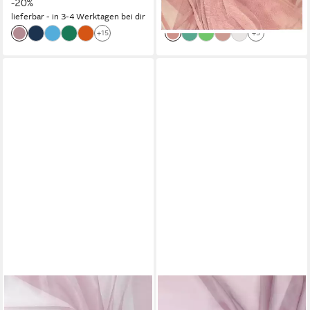
-20%
-22%
lieferbar - in 3-4 Werktagen bei dir
lieferbar - in 3-4 Werktagen bei dir
+15
+5
EVENT KAUF
EVENT KAUF
Stoff Organza Crystal Stoff
Stoff Voile Meterware, Breite