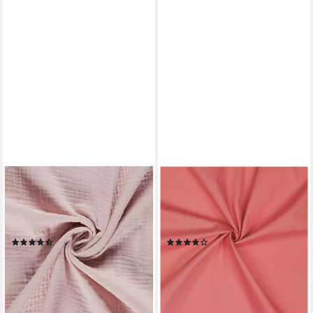
MADDMA
MADDMA
Stoff 50x130cm Musselin
Stoff Baumwoll-Popeline Stoff
Stoff uni Meterware Mulltuch,
Meterware unifarben für
dry rose
Blusen Hemden 150cm
(3)
(1)
5,71 €
9,66 €
(8,78 €/ 1 qm)
(6,44 €/ 1 qm)
lieferbar - in 3-4 Werktagen bei dir
lieferbar - in 3-4 Werktagen bei dir
+66
+50