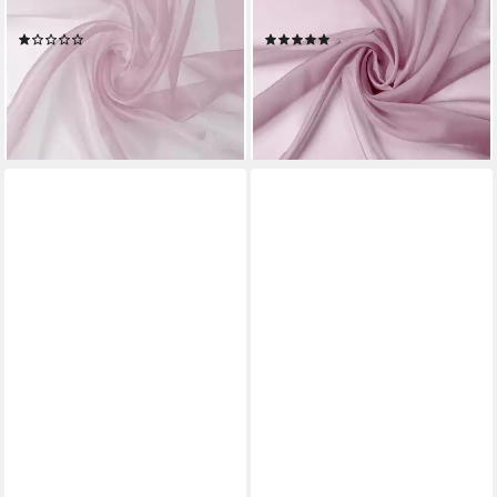
Meterware, Breite 150 cm
150 cm
(1)
(2)
1,89 €
2,59 €
(1,26 €/ 1 qm)
(1,73 €/ 1 qm)
lieferbar - in 2-3 Werktagen bei dir
lieferbar - in 2-3 Werktagen bei dir
+18
+29