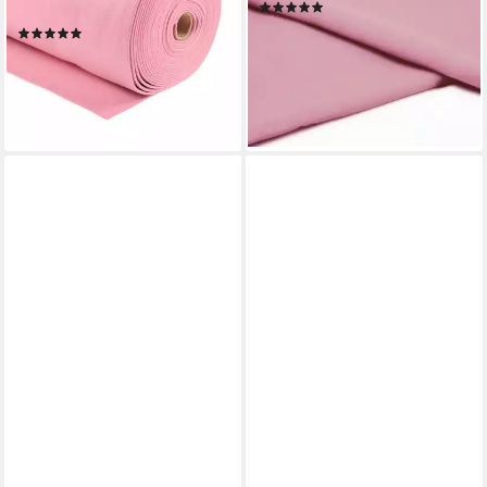
(1)
Taschenfilz, rosa
3,59 €
(12)
(2,39 €/ 1 qm)
5,71 €
lieferbar - in 2-3 Werktagen bei dir
(6,34 €/ 1 qm)
lieferbar - in 3-4 Werktagen bei dir
+25
+26