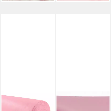
MADDMA
EVENT KAUF
Stoff Bastelfilz 1m Meterware
Stoff Chiffon Meterware,
Filz 90cm x 1,5mm Dekofilz
Breite 150 cm