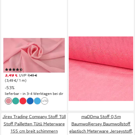
JIREX TRADING COMPANY
SCHÖNER LEBEN.
Stoff Chiffon Meterware
Stoff Tüllstoff Meterware mit
150cm .br Dekoration
Glitzer Glitzertüll in
Bekleidung Abendmode
verschiedenen 1,50m, mit
(3)
Metallic-Effekt
3,49 €
UVP
7,49 €
5,95 €
(3,49 €/ 1 m)
(5,95 €/ 1 m)
-53%
lieferbar - in 4-5 Werktagen bei dir
lieferbar - in 3-4 Werktagen bei dir
+4
+10
Jirex Trading Company Stoff Tüll
maDDma Stoff 0,5m
Stoff Pailletten Tütü Meterware
Baumwolljersey Baumwollstoff
155 cm breit schimmern
elastisch Meterware Jerseystoff,