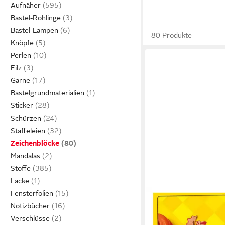
Aufnäher
Bastel-Rohlinge
Bastel-Lampen
80 Produkte
Knöpfe
Perlen
Filz
Garne
Bastelgrundmaterialien
Sticker
Schürzen
Staffeleien
Zeichenblöcke
Mandalas
Stoffe
Lacke
Fensterfolien
IDENA
Notizbücher
Malblock Idena 10390 
Malblock, DIN A4, 100
Verschlüsse