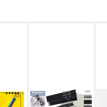
(2)
- Idena
 Blatt, 70g/m²,