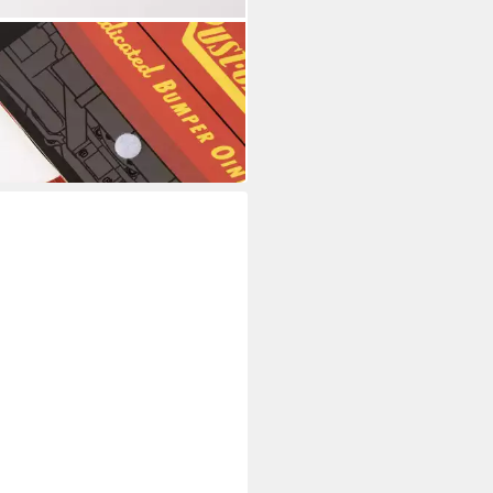
EY CARS
henalbum Ausmalalbum Kinder
itätsheft Malbuch Schulbedarf
 €
10,95 €
 Werktagen bei dir