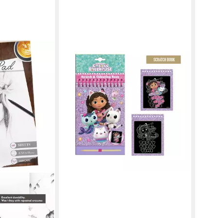
GABBY'S DOLLHOUSE
Kreativset Gabby’s Dollhouse Kratz-
& Malset – Tasty Edition
ab 6,95 €
14,95 €
-54%
in 5-6 Werktagen bei dir