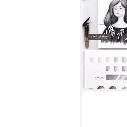
HAC24
Zeichenblock Premium
Skizzenpapier Sketch
12,90 €
(0,22 €/ 1 Stk)
in 4-5 Werktagen bei dir