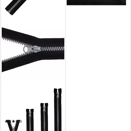
lieferbar - in 3-4 Werktagen bei dir
+5
MADDMA
Reißverschluss Profil
Reißverschluss 5mm 45-
85cm teilbar m. Autolock,
40cm
(1)
ab 1,85 €