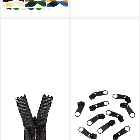
+11
MADDMA
Reißverschluss 1
Reißverschluss spiral
verdeckt 20cm, unteilbar,
unsichtbar, 332 schwarz
2,37 €
lieferbar - in 3-4 Werktagen bei dir