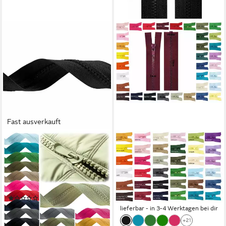
Fast ausverkauft
MADDMA
MADDMA
Reißverschluss Kunststoff-
Reißverschluss 1
Reißverschluss 10m endlos
Reißverschluss Kunststoff-
Profil 5mm, Farbwahl, 322
Profil 5mm 50cm
schwarz
Profilreißverschluss, schwarz
(1)
2,78 €
8,75 €
lieferbar - in 3-4 Werktagen bei dir
(0,88 €/ 1 m)
+21
lieferbar - in 3-4 Werktagen bei dir