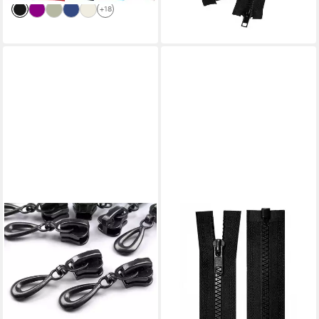
lieferbar - in 3-4 Werktagen bei dir
+18
+9