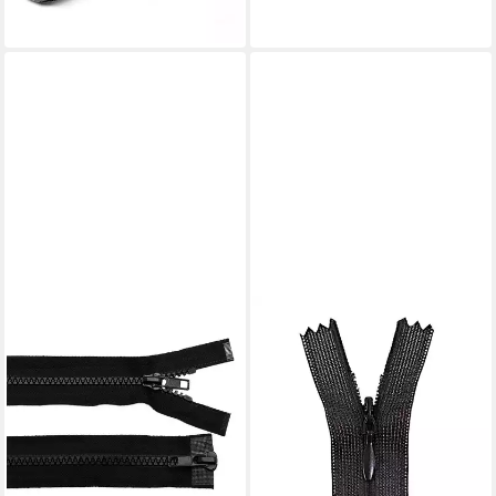
MADDMA
Reißverschluss 1
Reißverschluss spiral
verdeckt, 40cm, unteilbar,
Naht verdeckt, 332 schwarz
2,06 €
lieferbar - in 3-4 Werktagen bei dir
+73