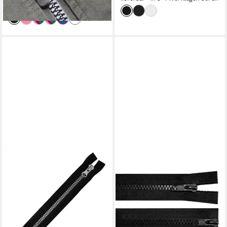
lieferbar - in 3-4 Werktagen bei dir
+57
MADDMA
Reißverschluss 1
Reißverschluss 2-Wege 5mm
100cm teilbar Autolock
Farbwahl, schwarz
(1)
2,88 €