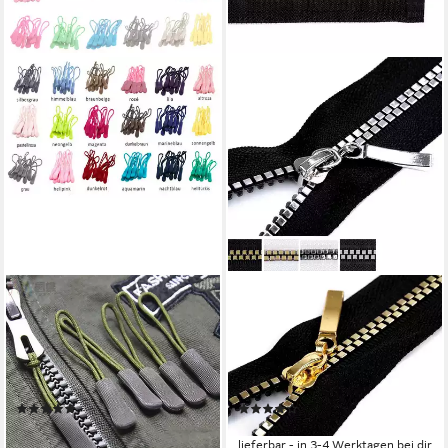
MADDMA
MADDMA
Reißverschluss 10
Reißverschluss 1 Profil-
Zipperschlaufen
Reißverschluss 5mm Nonlock
Reißverschlussanhänger
teilbar Würfel-Design,
Verlängerung Farbwahl,
schwarz gold70cm
(5)
(1)
schwarz
2,77 €
ab 3,09 €
(0,28 €/ 1 Stk)
lieferbar - in 3-4 Werktagen bei dir