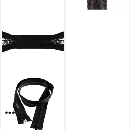
MADDMA
Reißverschluss 1
Reißverschluss 2-Wege 5mm
75cm teilbar Autolock
Farbwahl, schwarz
(2)
2,57 €
lieferbar - in 3-4 Werktagen bei dir