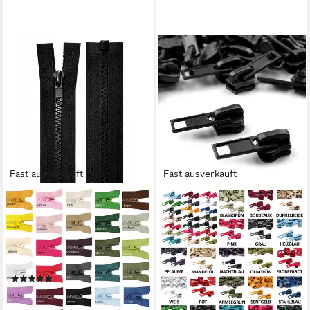
Fast ausverkauft
Fast ausverkauft
MADDMA
MADDMA
Reißverschluss 1
Reißverschluss 10 Zipper für
Reißverschluss Profil 5mm
Profil-Reißverschlüsse, 5mm,
70 cm teilbar, Autolock,
freie Farbwahl, schwarz
2,88 €
Farbwahl, schwarz
(0,29 €/ 1 Stk)
(3)
lieferbar - in 3-4 Werktagen bei dir
2,78 €
lieferbar - in 3-4 Werktagen bei dir
+9