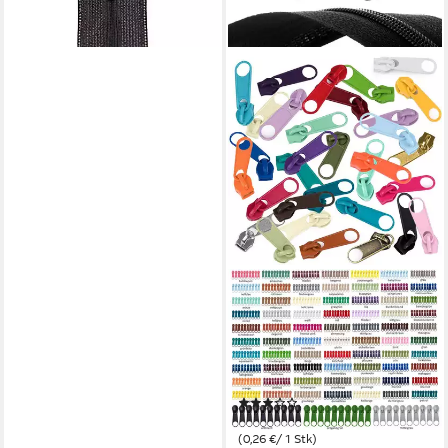
+83
MADDMA
Reißverschluss 10
Reißverschluss Zipper für
Endlosreißverschluss, 5mm,
schwarz
(1)
2,57 €
(0,26 €/ 1 Stk)