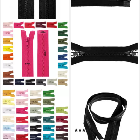
MADDMA
MADDMA
Reißverschluss 1
Reißverschluss 1
Reißverschluss Kunststoff-
Reißverschluss 2-Wege 5mm
Profil 5mm 35cm
70cm teilbar Autolock
Profilreißverschluss, schwarz
Farbwahl, schwarz
(1)
2,57 €
2,57 €
lieferbar - in 3-4 Werktagen bei dir