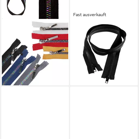
Fast ausverkauft
MADDMA
MADDMA
Reißverschluss
Reißverschluss 1
Reißverschluss 5mm inkl.
Reißverschluss 2-Wege 5mm
Zipper, Regenbogen, 50cm
85cm teilbar Autolock
(4)
Farbwahl, schwarz
ab 2,57 €
2,78 €
lieferbar - in 3-4 Werktagen bei dir
lieferbar - in 3-4 Werktagen bei dir
+6