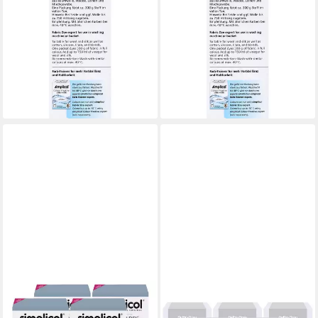
Textilfarbe Simplicol
Textilfarbe Simplicol
Textilfarbe expert Delfin-Grau
Textilfarbe expert Delfin-Grau
150g - Farbe zum Färben
150g - Farbe zum Färben
(6er
(3er
25,43 €
16,81 €
(28,26 €/ 1 kg)
(37,36 €/ 1 kg)
lieferbar - in 3-4 Werktagen bei dir
lieferbar - in 3-4 Werktagen bei dir