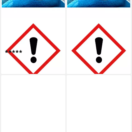
SIMPLICOL
SIMPLICOL
Textilfarbe Simplicol
Textilfarbe Simplicol
Textilfarbe intensiv Elegantes-
Textilfarbe intensiv Elegantes-
Grau - Einfaches Färben (1er
Grau - Einfaches Färben (2er
(1)
19,98 €
13,84 €
(66,60 €/ 1 l)
(92,27 €/ 1 l)
lieferbar - in 3-4 Werktagen bei dir
lieferbar - in 3-4 Werktagen bei dir