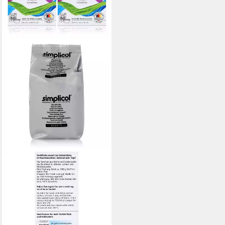
SIMPLICOL
Textilfarbe Simplicol
Textilfarbe expert Delfin-Grau
150g - Farbe zum Färben
(2er
14,04 €