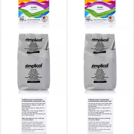
SIMPLICOL
SIMPLICOL
Textilfarbe Simplicol
Textilfarbe Simplicol
Textilfarbe expert India-
Textilfarbe expert Efeu-Grün
Orange 150g - Farbe zum
150g - Farbe zum Färben (1er
Färben (1er
Pa