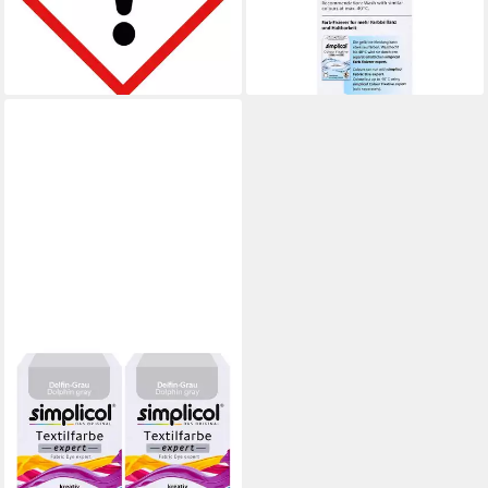
25,81 €
(4er
(57,36 €/ 1 l)
19,63 €
lieferbar - in 3-4 Werktagen bei dir
(32,72 €/ 1 kg)
lieferbar - in 3-4 Werktagen bei dir