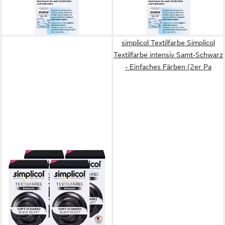
11,31 €
ab 3,13 €
(75,40 €/ 1 kg)
(2,09 €/ 100 g)
lieferbar - in 3-4 Werktagen bei dir
leider ausverkauft
simplicol Textilfarbe Simplicol
Textilfarbe intensiv Samt-Schwarz
- Einfaches Färben (2er Pa