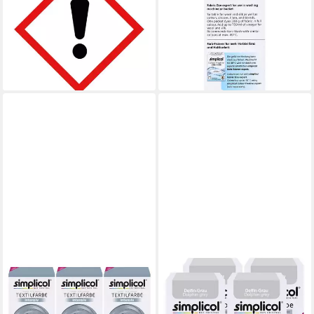
Textilfarbe intensiv Elegantes-
Textilfarbe expert Delfin-Grau
Grau - Einfaches Färben (4er
150g - Farbe zum Färben
31,75 €
(5er
(52,92 €/ 1 l)
22,51 €
lieferbar - in 3-4 Werktagen bei dir
(30,01 €/ 1 kg)
lieferbar - in 3-4 Werktagen bei dir