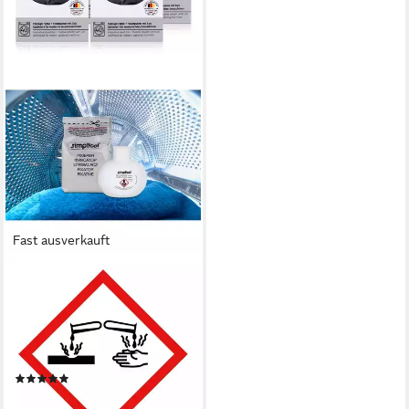
Fast ausverkauft
SIMPLICOL
Textilfarbe Simplicol
Textilfarbe intensiv Samt-
Schwarz - Einfaches Färben
(4er Pa
(1)
31,24 €