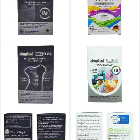
HEITMANN
HEITMANN
Textilfarbe Textilfarbe
Textilfarbe Textilfarbe
Schwarz 400g für Kleidung
Südsee-Türkis 150g für
Farberneuerung, Textilfarbe
Stoffe, Farberneuerung