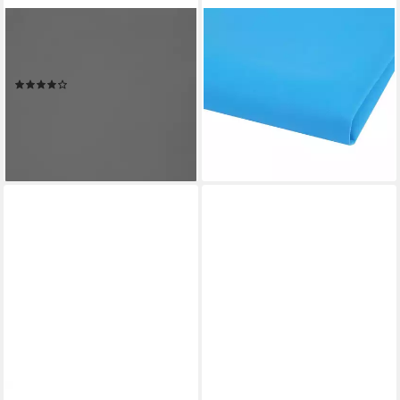
MEYCO HOBBY
MADDMA
Moosgummi ignore, 40 cm x
Schaumgummi 1 Bogen
30 cm
Schaumgummi, blau
(1)
7,06 €
3,99 €
(16,81 €/ 1 qm)
(3,99 €/ 1 qm)
lieferbar - in 3-4 Werktagen bei dir
lieferbar - in 3-4 Werktagen bei dir
+9