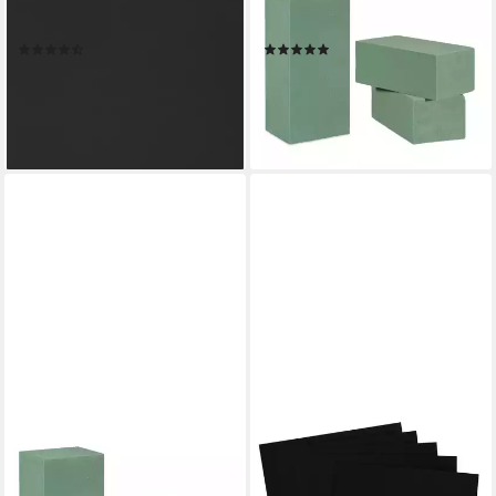
Moosgummi ignore, 30 cm x
Schaumgummi Steckschaum
40 cm
für Frischblumen 3er Set
(3)
(3)
4,19 €
11,99 €
UVP
29,99 €
(4,19 €/ 1 qm)
-60%
lieferbar - in 3-4 Werktagen bei dir
lieferbar - in 2-3 Werktagen bei dir
+10
RELAXDAYS
VBS
Schaumgummi 12 x
Moosgummi ignore, 60 cm x
Steckschaum für
40 cm