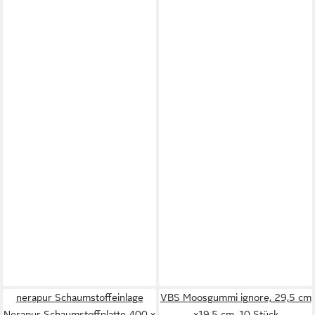
nerapur Schaumstoffeinlage
VBS Moosgummi ignore, 29,5 cm
Nerapur Schaumstoffplatte 400 x
x19,5 cm, 10 Stück