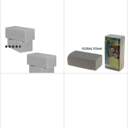
RELAXDAYS
PROGARDEN
Schaumgummi Steckschaum
Schaumgummi Steckschaum
für Trockenblumen 4er Set
ca. 20x10x7,5cm Schaum
(2)
Blumen Basteln grau, für
13,99 €
UVP
29,99 €
Trockenanwendung
-53%
3,95 €
lieferbar - in 2-3 Werktagen bei dir
lieferbar - in 3-4 Werktagen bei dir