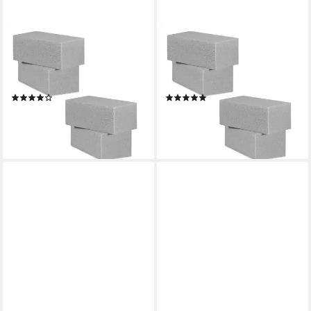
RELAXDAYS
RELAXDAYS
Schaumgummi 12 x
Schaumgummi 8 x
Steckschaum für
Steckschaum für
Trockenblumen
Trockenblumen
(1)
(1)
26,99 €
20,99 €
UVP
59,99 €
UVP
39,99 €
-55%
-48%
lieferbar - in 2-3 Werktagen bei dir
lieferbar - in 2-3 Werktagen bei dir