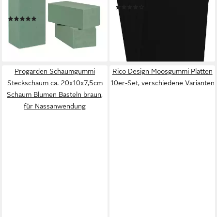
(1)
Frischblumen
17,79 €
(1)
(17,79 €/ 1 qm)
21,99 €
UVP
39,99 €
lieferbar - in 3-4 Werktagen bei dir
-45%
lieferbar - in 2-3 Werktagen bei dir
Progarden Schaumgummi
Rico Design Moosgummi Platten
Steckschaum ca. 20x10x7,5cm
10er-Set, verschiedene Varianten
Schaum Blumen Basteln braun,
für Nassanwendung