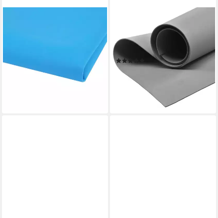
MADDMA
MADDMA
Schaumgummi 5 Bogen
Moosgummi ab 0,5m
formbares Schaumgummi,
Moosgummi 90cm breit
blau
Schaumgummi, hellgrau
(1)
28,07 €
4,67 €
(13,37 €/ 1 qm)
lieferbar - in 3-4 Werktagen bei dir
(10,38 €/ 1 qm)
lieferbar - in 3-4 Werktagen bei dir
+18