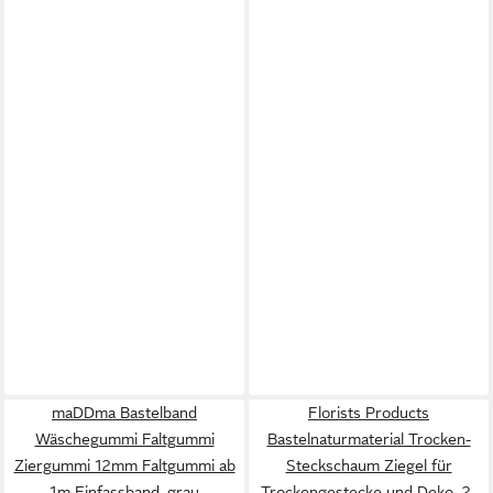
maDDma Bastelband
Florists Products
Wäschegummi Faltgummi
Bastelnaturmaterial Trocken-
Ziergummi 12mm Faltgummi ab
Steckschaum Ziegel für
1m Einfassband, grau
Trockengestecke und Deko, 2.,