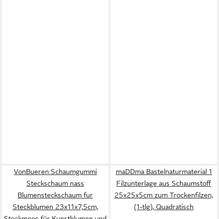
VonBueren Schaumgummi
maDDma Bastelnaturmaterial 1
Steckschaum nass
Filzunterlage aus Schaumstoff
Blumensteckschaum fur
25x25x5cm zum Trockenfilzen,
Steckblumen 23x11x7,5cm,
(1-tlg), Quadratisch
Steckmoos für Kunstblumen und