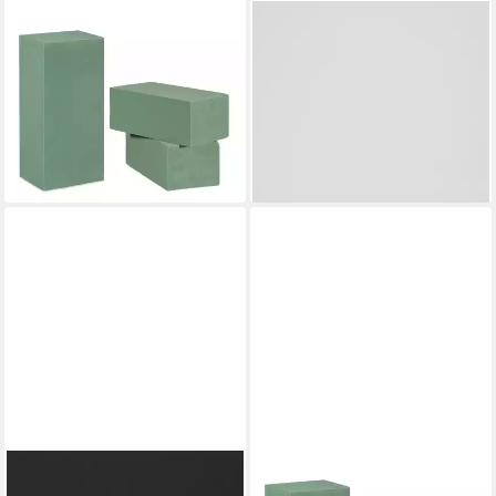
RELAXDAYS
MEYCO HOBBY
Schaumgummi 24 x
Moosgummi ignore, 60 cm x
Steckschaum für
40 cm
8,19 €
Frischblumen
(8,19 €/ 1 qm)
34,99 €
UVP
59,99 €
lieferbar - in 3-4 Werktagen bei dir
-42%
lieferbar - in 2-3 Werktagen bei dir
VBS
RELAXDAYS