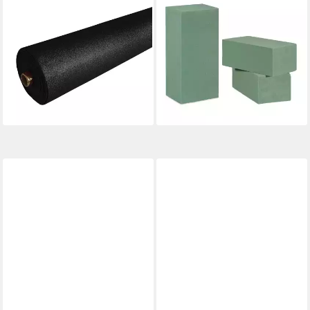
MADDMA
RELAXDAYS
Moosgummi 50cm Glitzer-
Schaumgummi 6 x
Moosgummi EVA 90cm breit,
Steckschaum für
schwarz
Frischblumen
6,75 €
14,99 €
UVP
29,99 €
(15,00 €/ 1 qm)
-50%
lieferbar - in 3-4 Werktagen bei dir
lieferbar - in 2-3 Werktagen bei dir
+7