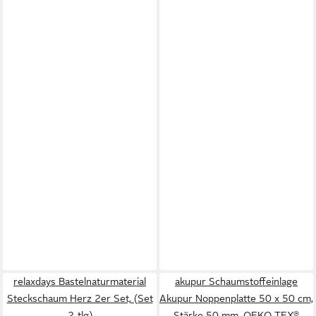
relaxdays Bastelnaturmaterial
akupur Schaumstoffeinlage
Steckschaum Herz 2er Set, (Set
Akupur Noppenplatte 50 x 50 cm,
2-tlg)
Stärke 50 mm, OEKO-TEX®