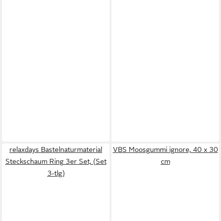
relaxdays Bastelnaturmaterial
VBS Moosgummi ignore, 40 x 30
Steckschaum Ring 3er Set, (Set
cm
3-tlg)