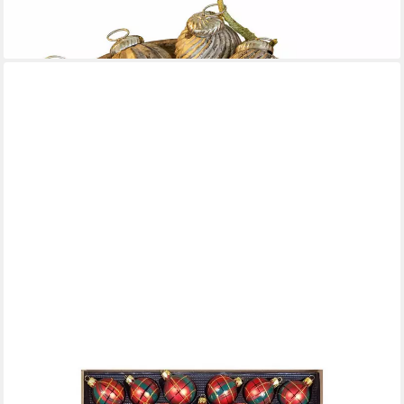
-10%
lieferbar - in 4-5 Werktagen bei dir
NOSTALGIE CHRISTBAUMSCHMUCK THÜRINGEN
Christbaumschmuck SET Christbaumschmuck Glas ROT Caro
(39-tlg)