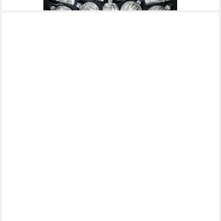
MIRABEAU
Christbaumschmuck Weihnachtsschmuck 8er Set Silverlake
silber, Weihnachtsdekoration
46,95 €
UVP
54,95 €
-15%