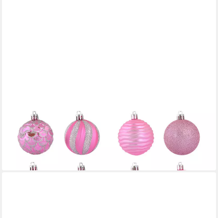
WS-TREND
Weihnachtsbaumkugel Weihnachtskugeln 12 St
Weihnachtsbaumkugel Christbaumkugel Rosa (12 St)
15,90 €
lieferbar - in 4-5 Werktagen bei dir