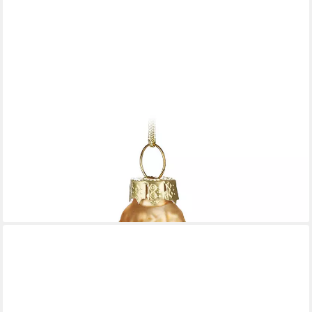
BRUBAKER
Weihnachtsbaumkugel Eiffelturm - Handbemalte
Weihnachtskugel aus Glas (1 St), 14 cm Baumkugel Paris
Dekoration - Weiß, Gold und Blau - Mundgeblasen
12,99 €
lieferbar - in 2-3 Werktagen bei dir