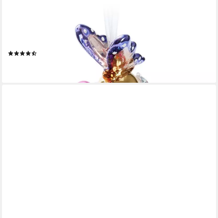
BRUBAKER
Weihnachtsbaumkugel Premium Weihnachtskugel - Tiere mit
Blumen - 10 cm Christbaumschmuck (1 St), Christbaumkugel aus
Glas mit Perlen-Deko und Figur - Handdekoriert
(15)
16,99 €
lieferbar - in 2-3 Werktagen bei dir