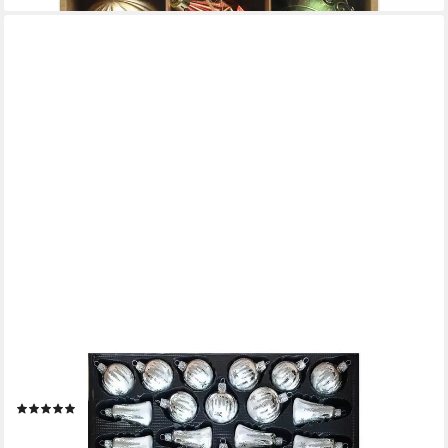
NOSTALGIE CHRISTBAUMSCHMUCK THÜRINGEN
Christbaumschmuck SET Christbaumschmuck Glas mit
Zackendekor (39-tlg)
(3)
99,90 €
lieferbar - in 4-5 Werktagen bei dir