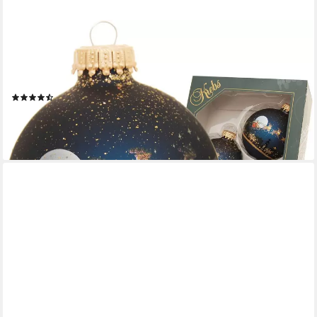
KREBS GLAS LAUSCHA
Weihnachtsbaumkugel Midnight before Christmas (4 St),
Weihnachtsdeko, Christbaumschmuck, Christbaumkugeln aus
Glas
(18)
16,95 €
UVP
19,95 €
-15%
lieferbar - in 9-11 Werktagen bei dir