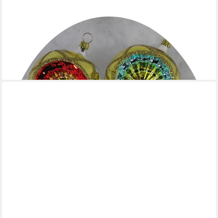
NOSTALGIE CHRISTBAUMSCHMUCK THÜRINGEN
Christbaumschmuck Reflexkugeln 8cm, silbern, gold/bunt (6-
tlg), Reflexkugeln 8cm, silbern, gold/bunt
44,50 €
lieferbar - in 4-5 Werktagen bei dir