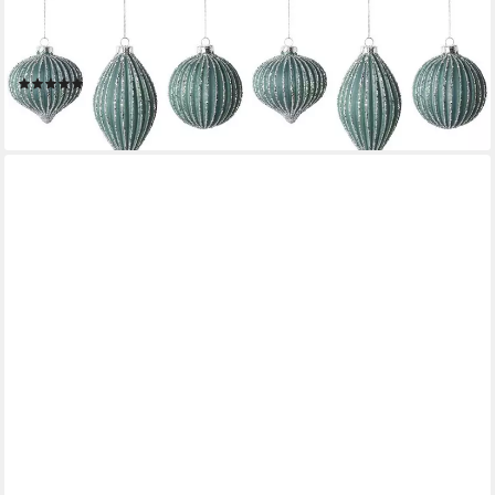
Weihnachtsbaumkugel Farina, Weihnachtsdeko,
Christbaumschmuck, Christbaumkugeln Glas (6 St), 3 Designs im
Set: Höhe des Zapfens 13cm, Höhe der beiden Kugeln 9cm
(5)
23,49 €
lieferbar - in 5-6 Werktagen bei dir