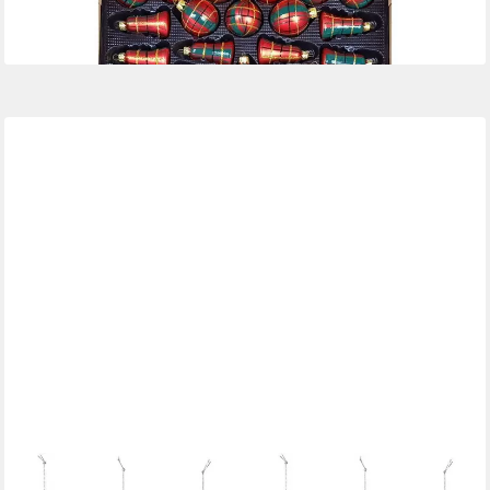
99,90 €
lieferbar - in 4-5 Werktagen bei dir
LEGER HOME BY LENA GERCKE