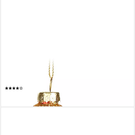
BRUBAKER
Weihnachtsbaumkugel Koffer vom Weihnachtsmann -
Handbemalte Weihnachtskugel aus Glas (1 St), - 12 cm
Baumkugel Weihnachtskoffer Rot mit Weihnachtsmütze
(1)
9,99 €
lieferbar - in 2-3 Werktagen bei dir