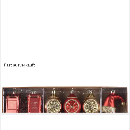
Fast ausverkauft
LUXUSKOLLEKTION
Christbaumschmuck 100 Weihnachtskugeln, Christbaumschmuck
in Rot Gold, mit Geschenkpaket
(2)
129,95 €
lieferbar - in 6-7 Werktagen bei dir