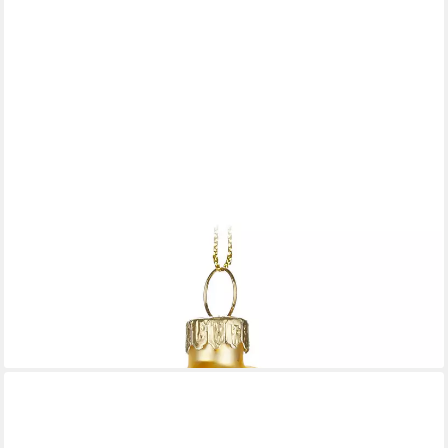
BRUBAKER
Weihnachtsbaumkugel Billard - Handbemalte Weihnachtskugel
aus Glas (1 St), 9,5 cm Baumkugel Billardkugeln Bunt - Lustige
Weihnachtsdeko
9,99 €
lieferbar - in 2-3 Werktagen bei dir