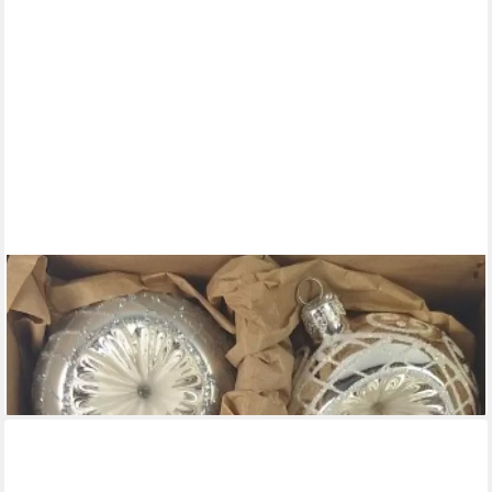
NOSTALGIE CHRISTBAUMSCHMUCK THÜRINGEN
Christbaumschmuck Reflexkugeln weiß & silber, mit Dekor, 3
wunderschöne Varianten, mundgeblasen, handdekoriert
ab 44,00 €
(7,33 €/ 1 Stk)
lieferbar - in 4-5 Werktagen bei dir