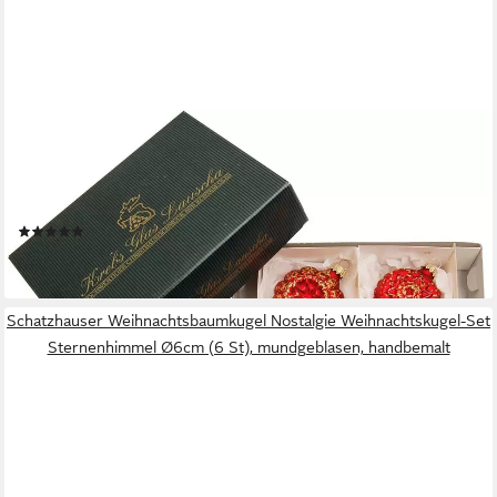
KREBS GLAS LAUSCHA
Christbaumschmuck Glaskugelformen, Breite ca. 5 cm (4-tlg),
Weihnachtsdeko rot, Christbaumkugeln aus Glas,
Weihnachtsbaumkugel
(3)
19,50 €
leider ausverkauft
Schatzhauser Weihnachtsbaumkugel Nostalgie Weihnachtskugel-Set
Sternenhimmel Ø6cm (6 St), mundgeblasen, handbemalt