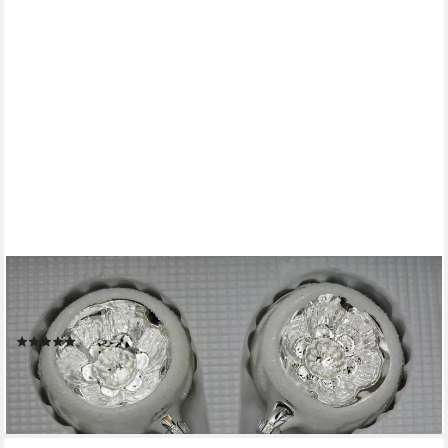
LAUSCHAER GLAS
Christbaumschmuck Christbaumschmuck Reflexkugeln in
verschiedenen Farben
(11)
19,99 €
lieferbar - in 4-5 Werktagen bei dir
+1