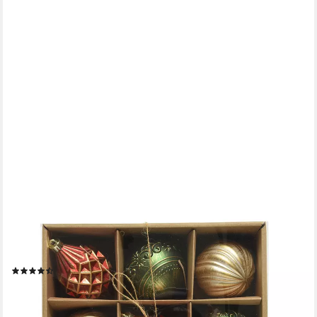
KAEMINGK
Weihnachtsbaumkugel, Weihnachtskugeln Kunststoff Vintage
8cm rot / gold / grün, 9er Set
(5)
22,79 €
(2,53 €/ 1 Stk)
lieferbar - in 3-4 Werktagen bei dir