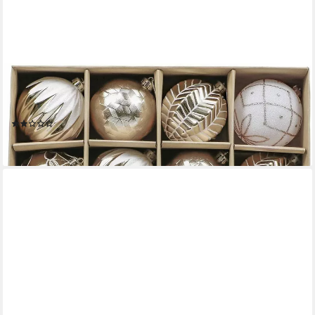
LUXUSKOLLEKTION
Christbaumschmuck Weihnachtskugeln Set 16 TLG 8cm Plastik
Christbaumschmuck Gold Weiss
(1)
73,95 €
lieferbar - in 7-9 Werktagen bei dir