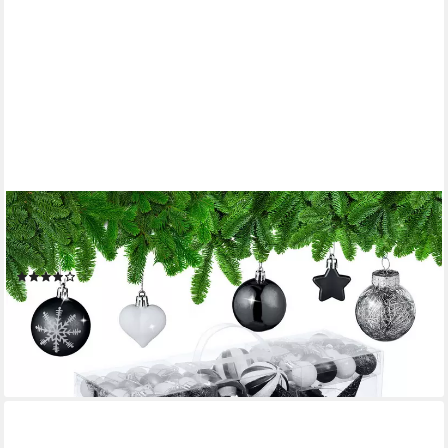
RELAXDAYS
Weihnachtsbaumkugel Weihnachtskugeln im 101er Set (101 St),
schwarz
(14)
21,99 €
UVP
39,99 €
-45%
lieferbar - in 2-3 Werktagen bei dir
+6