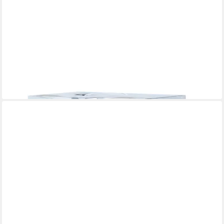
MARELIDA
Weihnachtsbaumkugel Christbaumkugel Weihnachtskugel
bruchfest glänzend matt schwarz 26er (26 St)
24,19 €
lieferbar - in 2-3 Werktagen bei dir