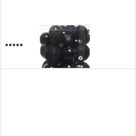
KAEMINGK
Weihnachtsbaumkugel, Weihnachtskugeln Kunststoff Mix 4-6cm
30er Set - Schwarz
(2)
14,29 €
(0,48 €/ 1 Stk)
lieferbar - in 3-4 Werktagen bei dir