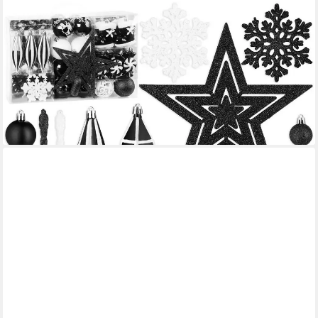
BRUBAKER
Weihnachtsbaumkugel XXL Weihnachtskugel Set - Premium
Christbaumschmuck (128 St), Baumschmuck mit Glitzer Kugeln,
Figur Anhängern und Baumspitze Stern
(4)
34,99 €
lieferbar - in 2-3 Werktagen bei dir