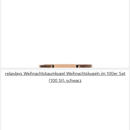
HOLLY & JOLLY
Weihnachtsbaumkugel, Weihnachtskugeln Glas 2cm
Schneeflocken Motiv 12er Set Ebony Black
5,49 €
(0,46 €/ 1 Stk)
lieferbar - in 3-4 Werktagen bei dir
relaxdays Weihnachtsbaumkugel Weihnachtskugeln im 100er Set
(100 St), schwarz