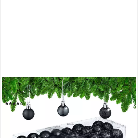
RELAXDAYS
Weihnachtsbaumkugel Weihnachtskugeln im 96er Set (96 St),
schwarz
(12)
14,99 €
UVP
29,99 €
-50%
lieferbar - in 2-3 Werktagen bei dir
+3