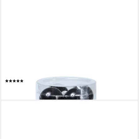
MARELIDA
Weihnachtsbaumkugel Christbaumkugel Weihnachtskugel Glas D:
3,5cm glänzend matt 16Stück (16 St)
(1)
6,09 €
lieferbar - in 2-3 Werktagen bei dir