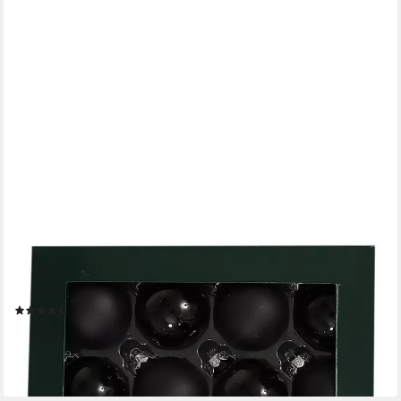
ANNASTORE
Weihnachtsbaumkugel Kleine Baumkugeln aus Glas Ø 2 cm/3 cm
- Christbaumkugeln, Baumschmuck, Christbaumschmuck
(7)
6,99 €
lieferbar - in 3-4 Werktagen bei dir
+46