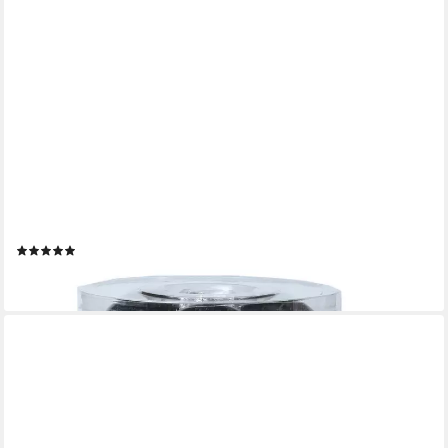
MARELIDA
Weihnachtsbaumkugel Christbaumkugel Weihnachtskugel Glas D:
8cm glänzend matt schwarz 6St (6 St)
(1)
10,89 €
lieferbar - in 2-3 Werktagen bei dir