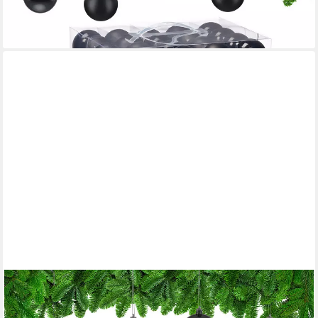
lieferbar - in 2-3 Werktagen bei dir
+6
RELAXDAYS
Weihnachtsbaumkugel Weihnachtskugeln 100er Set (100 St),
schwarz