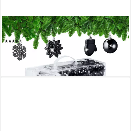
RELAXDAYS
Weihnachtsbaumkugel Weihnachtskugeln im 100er Set (100 St),
schwarz
(19)
24,99 €
UVP
39,99 €
-38%
lieferbar - in 2-3 Werktagen bei dir
+5