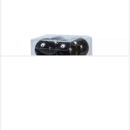
MARELIDA
Weihnachtsbaumkugel Christbaumkugeln Weihnachtskugeln
bruchfest 4cm schwarz 16er Set (16 St)
6,09 €
lieferbar - in 2-3 Werktagen bei dir