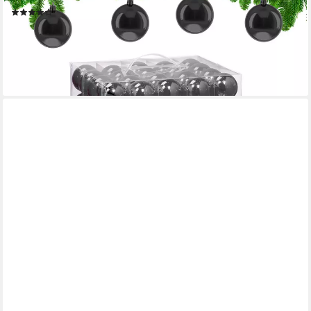
(1)
21,99 €
UVP
39,99 €
-45%
lieferbar - in 2-3 Werktagen bei dir
+2