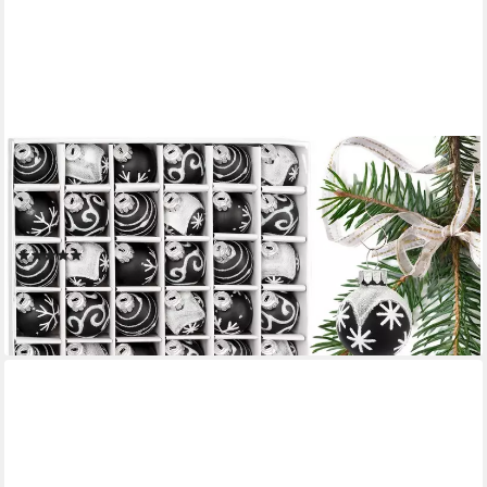
BRUBAKER
Weihnachtsbaumkugel Weihnachtskugeln mit 3 cm Baumkugeln -
Handbemalter Christbaumschmuck (36 St), Mini Kugeln für
Weihnachtsbaum und Weihnachtsdekorationen aus Glas
(8)
19,99 €
lieferbar - in 2-3 Werktagen bei dir