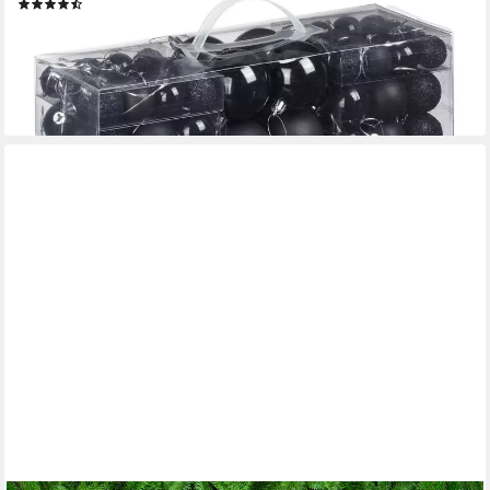
(80)
19,99 €
UVP
39,99 €
-50%
lieferbar - in 2-3 Werktagen bei dir