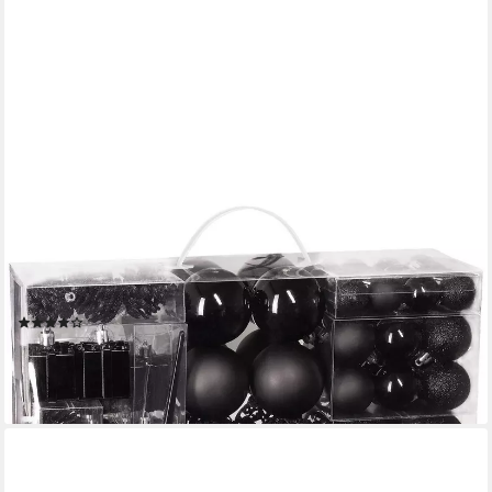
BRUBAKER
Weihnachtsbaumkugel 101-teiliges Weihnachtskugel-Set mit
Baumspitze, Christbaumschmuck aus Kunststoff,
Weihnachtsdekoration edel und robust
(81)
29,99 €
lieferbar - in 2-3 Werktagen bei dir
+7