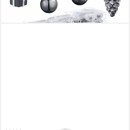
-38%
lieferbar - in 2-3 Werktagen bei dir
+3
RELAXDAYS
Weihnachtsbaumkugel Weihnachtskugeln 100er Set, schwarz