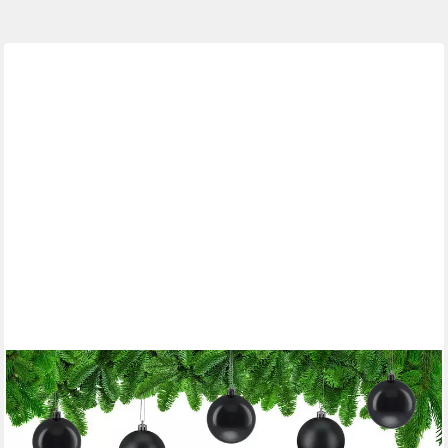
RELAXDAYS
Weihnachtsbaumkugel Weihnachtskugeln 100er Set, schwarz
26,99 €
UVP
59,99 €
-55%