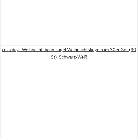
relaxdays Weihnachtsbaumkugel Weihnachtskugeln im 30er Set (30
St), Schwarz-Weiß