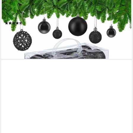
RELAXDAYS
Weihnachtsbaumkugel Weihnachtskugeln im 50er Set (50 St),
schwarz
(23)
14,99 €
UVP
29,99 €
-50%
lieferbar - in 2-3 Werktagen bei dir
+3