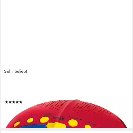
Sehr beliebt
AEG
Radiowecker MRC 4143 Kinderwecker Uhr, rot/blau, LED-
Display, Einschlaffunktion, große Anzeige
(29)
9,90 €
UVP
19,90 €
-50%
lieferbar - in 2-3 Werktagen bei dir