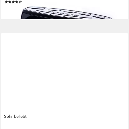
(9)
23,90 €
lieferbar - in 7-9 Werktagen bei dir
Sehr beliebt
CSL