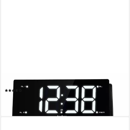
TECHNOLINE
Funk-Radiowecker WT 482 mit stufenlos dimmbarer Anzeige
(12)
ab 24,99 €
UVP
47,99 €
-48%
lieferbar - in 3-4 Werktagen bei dir