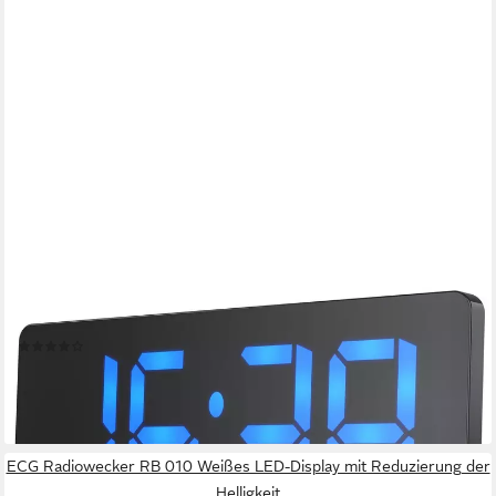
BEARWARE
Radiowecker Digitaler Radio Wecker mit Autodimmer, Snooze,
15 FM Radiospeicher Display mit 3 Helligkeiten, große Zahlen, 15
Lautstärkestufen, Snooze
(63)
29,95 €
UVP
44,99 €
-33%
lieferbar - in 2-3 Werktagen bei dir
ECG Radiowecker RB 010 Weißes LED-Display mit Reduzierung der
Helligkeit