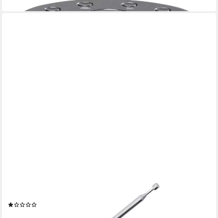
ADLER
Radiowecker AD 1192 Radiowecker mit kabellosem Ladegerät
Schwarz
(1)
ab 39,90 €