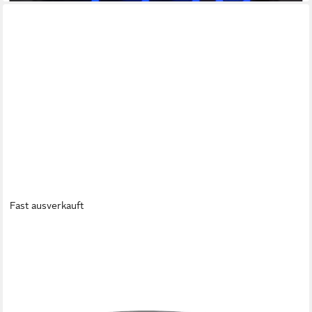
Fast ausverkauft
DENVER
Radiowecker CR-430 10 FM-Speicher, Wecken per Radio oder
Buzzer, 10 FM-Speicherplätze
ab 22,49 €
UVP
29,99 €
-25%
lieferbar - in 2-3 Werktagen bei dir