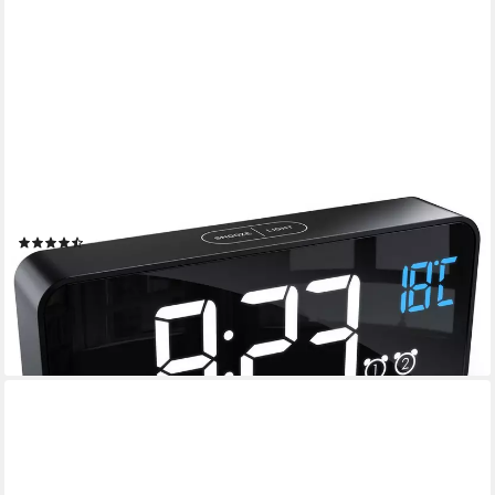
BEARWARE
Wecker mit Netzteil & Akku, Musikwecker, Reisewecker mit
Temperaturanzeige 13 Songs & Klingeltöne, 2 Alarme,
Schlummerfunktion, dimmbar, 2200 mAh
(46)
29,90 €
UVP
44,99 €
-34%
lieferbar - in 2-3 Werktagen bei dir