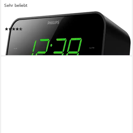
Sehr beliebt
PHILIPS
TAR 3306 Radio (FM-Tuner, UKW mit RDS, 4 W)
(38)
ab 26,99 €
UVP
32,99 €
-18%
lieferbar - in 1-2 Werktagen bei dir