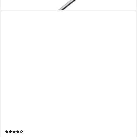
lieferbar - in 7-9 Werktagen bei dir
CAMRY
Radiowecker CR 1156 AM und FM Radiowecker mit LED-
Anzeige 2 separate Alarme
(1)