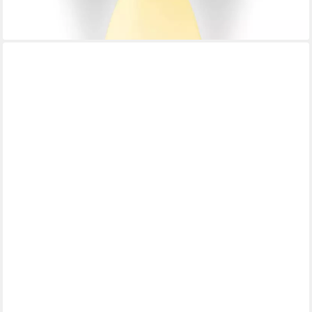
-50%
lieferbar - in 3-4 Werktagen bei dir
ADLER
Radiowecker AD 1121 Radio, AM/FM-Tuner,
Stationsprogrammierung, Lautsprecher