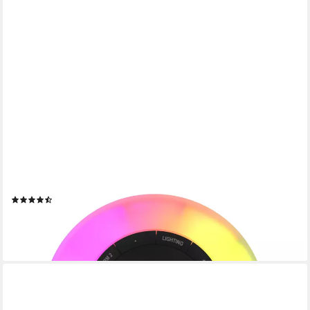
DENVER
Radiowecker CRL-342 Wake-up-Light, Naturklänge, White-Noise
(3)
ab 32,89 €
UVP
49,95 €
-34%
lieferbar - in 2-3 Werktagen bei dir