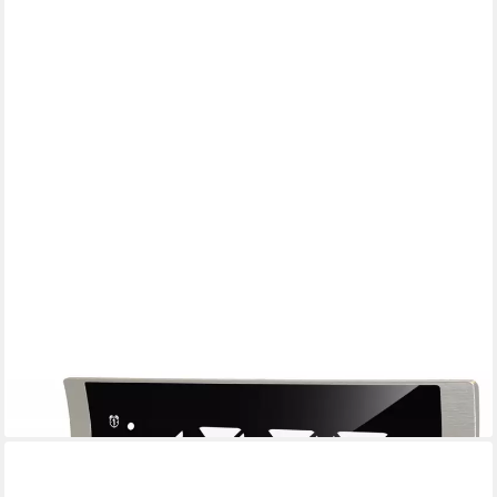
TECHNOLINE
technoline WT 494 Uhrenradio in silber Uhrenradio (FM-Radio
mit 20 Senderspeichern, Temperaturanzeige & Stimmungslicht)
ab 37,95 €
lieferbar - in 3-4 Werktagen bei dir