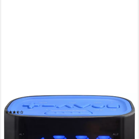
TECHNOLINE
Radiowecker WT 465 mit Senderspeicher und Sleep-Timer
(4)
24,60 €
UVP
34,99 €
-30%
lieferbar - in 3-4 Werktagen bei dir