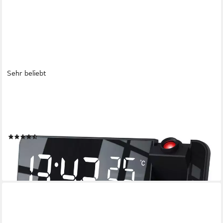
Sehr beliebt
CSL
Radiowecker Projektions Wecker Digital, Autodimmer, Dual-
Alarm 12 / 24h & USB Projektionswecker, Radio, Temperatur &
Luftfeuchtigkeitsanzeige
(100)
29,95 €
UVP
49,99 €
-40%
lieferbar - in 2-3 Werktagen bei dir