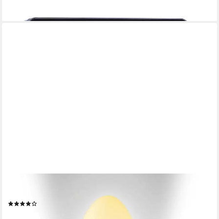
ab 25,80 €
lieferbar - in 2-3 Werktagen bei dir
TECHNOLINE
Radiowecker WT 493 mit Nachtlicht
(1)
29,80 €
UVP
59,99 €