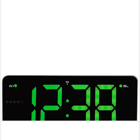
TECHNOLINE
Funk-Radiowecker WT 486 mit größer stufenlos dimmbarer
Anzeige
(13)
ab 43,90 €
lieferbar - in 3-4 Werktagen bei dir