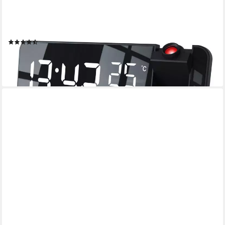
Radiowecker Projektions Wecker Digital, Autodimmer, Dual-
Alarm 12 / 24h & USB Projektionswecker, Radio, Temperatur &
Luftfeuchtigkeitsanzeige
(100)
29,95 €
UVP
49,99 €
-40%
lieferbar - in 2-3 Werktagen bei dir