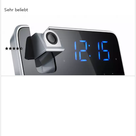
Sehr beliebt
BRANDSON
Radiowecker Radiowecker mit Projektion, 4,7" LED-Display
Digitalwecker, FM Radio 3 Helligkeitsstufen, Auto/OFF-Dimmer,
180° Flip-Projektionsanzeige
(207)
29,95 €
UVP
50,99 €
-41%
lieferbar - in 2-3 Werktagen bei dir