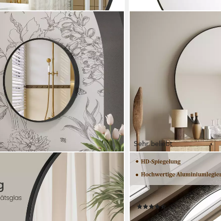
Sehr beliebt
BEAUTYPEAK
rund, Badezimmerspiegel,
Wandspiegel Rundspiegel
allrahmen
Spiegel (50cm*50cm,61c
Badezimmerspiegel, wasser
€
(38)
ab 19,99 €
UVP
69,00 €