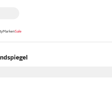
ty
Marken
Sale
ndspiegel