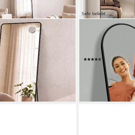
Sehr beliebt
BOROMAL
erspiegel mit saughaftem,
Ganzkörperspiegel Schwa
ößerungsspiegel,
Oval Wandspiegel Groß Wa
0 x 50 / 140 x 40 cm, stehend oder
Schlafzimmer Badezimmer
Rund
(29)
ab 44,99 €
€
UVP
149,99 €
-70%
lieferbar - in 5-6 Werktagen be
en bei dir