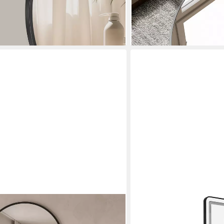
en bei dir
-71%
lieferbar - in 6-7 Werktagen be