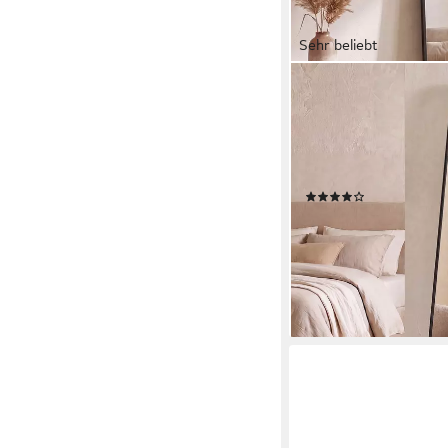
Sehr beliebt
SONGMICS
Standspiegel Ganzkörp
verschiebbarem Vergr
Ganzkörperspiegel, 16
wandmontiert
(103)
ab 39,98 €
UVP
79,99 
nur bis Dienstag
-50%
lieferbar - in 3-4 Werktag