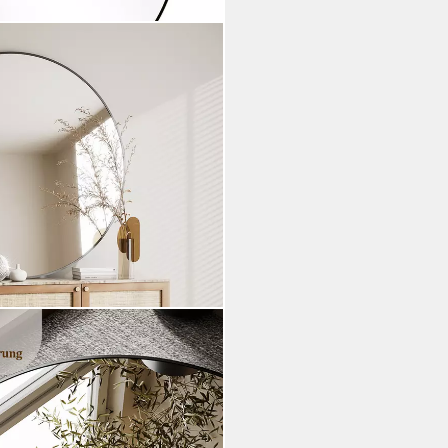
 große Dekoration Badezimmer
m*61cm,80cm*80cm,
dicht, dekorativer Wandspiegel)