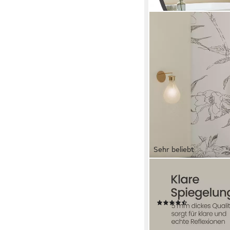
Sehr beliebt
SONGMICS
Wandspiegel, Spiegel 
40/50/61/76 cm, Met
(206)
ab 25,99 €
UVP
39,99 
-35%