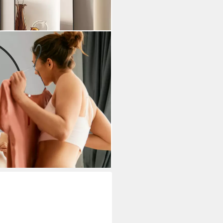
rz Weiß Rahmen Standspiegel
nd Ganzkörper (für
 Wohnzimmer Arched), Spiegel
i dir