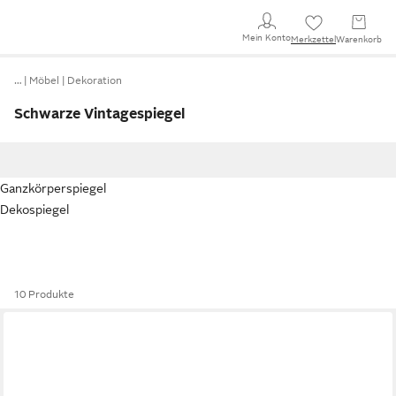
Mein Konto
Merkzettel
Warenkorb
…
Möbel
Dekoration
Schwarze Vintagespiegel
Ganzkörperspiegel
Dekospiegel
10 Produkte