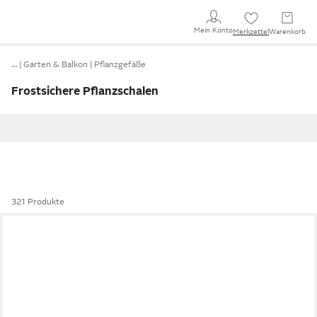
Mein Konto
Merkzettel
Warenkorb
…
Garten & Balkon
Pflanzgefäße
Frostsichere Pflanzschalen
321 Produkte